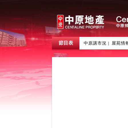
節目表
中原講市況
屋苑情
|