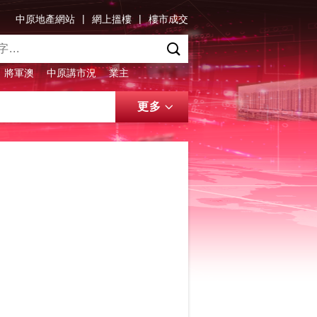
|
|
中原地產網站
網上搵樓
樓市成交
將軍澳
中原講市況
業主
更多