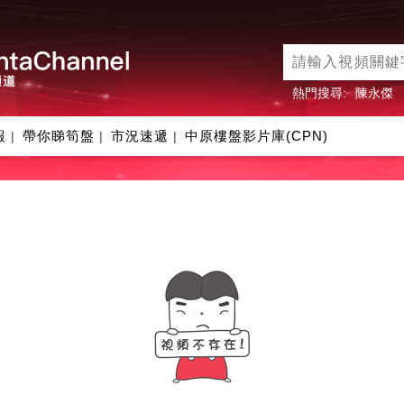
熱門搜尋:
陳永傑
報
帶你睇筍盤
市況速遞
中原樓盤影片庫(CPN)
|
|
|