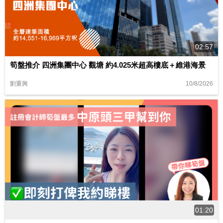
02:57
筍盤推介 四洲集團中心 觀塘 約4.025米超高樓底＋維港海景
10/8/2026
劉重興
01:20