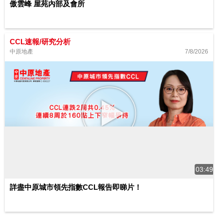
傲雲峰 屋苑內部及會所
CCL速報/研究分析
7/8/2026
中原地產
03:49
詳盡中原城市領先指數CCL報告即睇片！