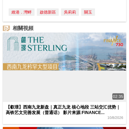
維港．灣畔
啟德新區
吳莉莉
關玉
相關視頻
02:35
【叡璟】西南九龙新盘｜真正九龙 核心地段 三站交汇优势｜
高铁艺文完善发展（普通话） 影片来源:FINANCE...
10/8/2026