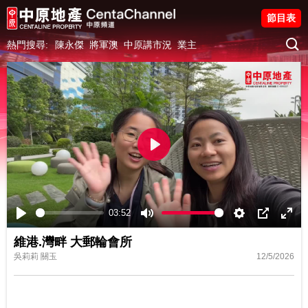
節目表
熱門搜尋:
陳永傑
將軍澳
中原講市況
業主
Play
03:52
Play
Mute
Settings
PIP
Ente
維港.灣畔 大郵輪會所
fulls
吳莉莉 關玉
12/5/2026