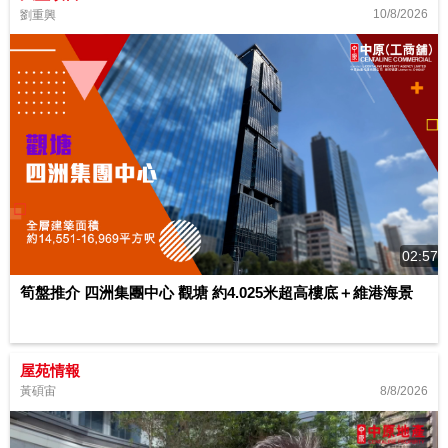
10/8/2026
劉重興
02:57
筍盤推介 四洲集團中心 觀塘 約4.025米超高樓底＋維港海景
屋苑情報
8/8/2026
黃碩宙