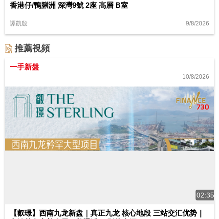
香港仔/鴨脷洲 深灣9號 2座 高層 B室
9/8/2026
譚凱殷
推薦視頻
一手新盤
10/8/2026
02:35
【叡璟】西南九龙新盘｜真正九龙 核心地段 三站交汇优势｜