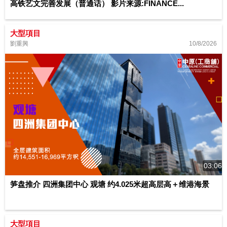
高铁艺文完善发展（普通话） 影片来源:FINANCE...
大型項目
10/8/2026
劉重興
03:06
笋盘推介 四洲集团中心 观塘 约4.025米超高层高＋维港海景
大型項目