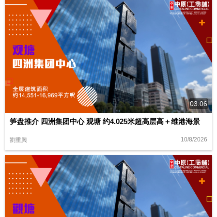
03:06
笋盘推介 四洲集团中心 观塘 约4.025米超高层高＋维港海景
10/8/2026
劉重興