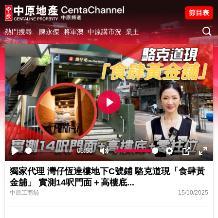
節目表
熱門搜尋:
陳永傑
將軍澳
中原講市況
業主
Play
03:50
Play
Mute
Settings
PIP
Ente
獨家代理 灣仔恆達樓地下C號鋪 駱克道現「食肆黃
fulls
金舖」 實測14呎門面＋高樓底...
中原工商舖
15/10/2025