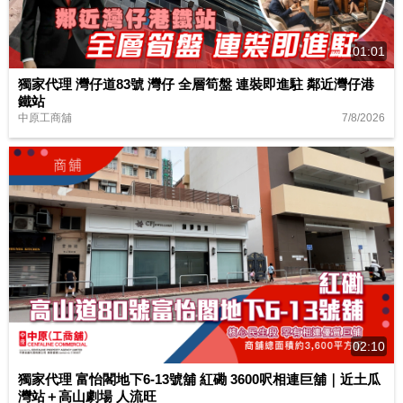
01:01
獨家代理 灣仔道83號 灣仔 全層筍盤 連裝即進駐 鄰近灣仔港
鐵站
7/8/2026
中原工商舖
02:10
獨家代理 富怡閣地下6-13號舖 紅磡 3600呎相連巨舖｜近土瓜
灣站＋高山劇場 人流旺