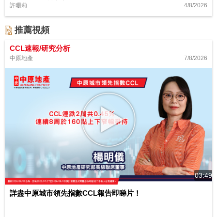
4/8/2026
許珊莉
推薦視頻
CCL速報/研究分析
7/8/2026
中原地產
03:49
詳盡中原城市領先指數CCL報告即睇片！