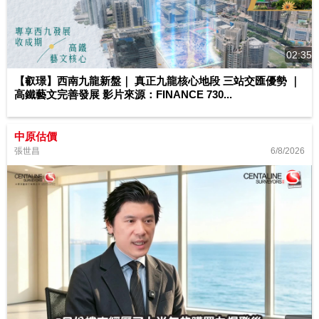
02:35
【叡璟】西南九龍新盤｜ 真正九龍核心地段 三站交匯優勢 ｜
高鐵藝文完善發展 影片來源：FINANCE 730...
中原估價
6/8/2026
張世昌