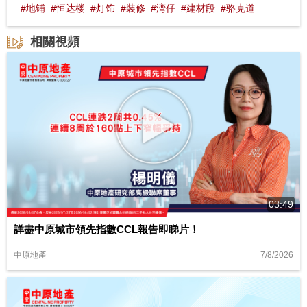
#地铺
#恒达楼
#灯饰
#装修
#湾仔
#建材段
#骆克道
相關視頻
03:49
詳盡中原城市領先指數CCL報告即睇片！
7/8/2026
中原地產