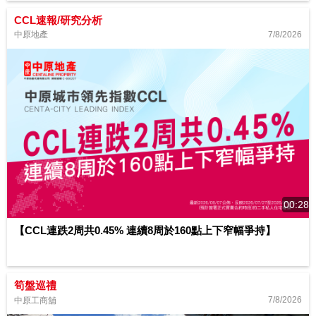
CCL速報/研究分析
7/8/2026
中原地產
00:28
【CCL連跌2周共0.45% 連續8周於160點上下窄幅爭持】
筍盤巡禮
7/8/2026
中原工商舖