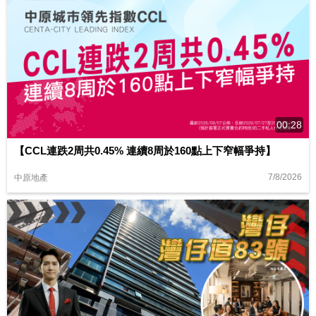
00:28
【CCL連跌2周共0.45% 連續8周於160點上下窄幅爭持】
7/8/2026
中原地產