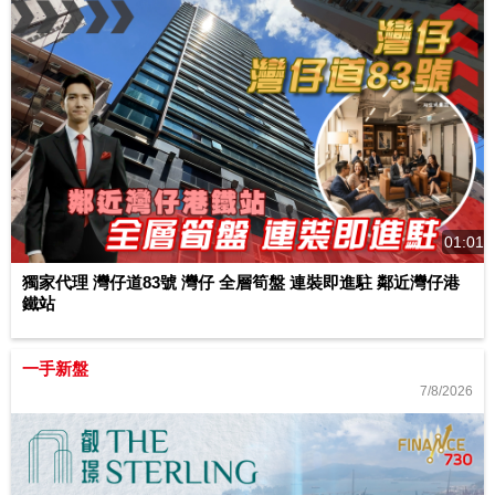
01:01
獨家代理 灣仔道83號 灣仔 全層筍盤 連裝即進駐 鄰近灣仔港
鐵站
一手新盤
7/8/2026