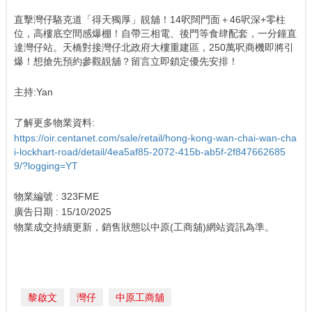
直擊灣仔駱克道「得天獨厚」靚舖！14呎闊門面＋46呎深+零柱
位，高樓底空間感爆棚！自帶三相電、後門等食肆配套，一分鐘直
達灣仔站。天橋對接灣仔北政府大樓重建區，250萬呎商機即將引
爆！想搶先預約參觀靚舖？留言立即鎖定優先安排！
主持:Yan
了解更多物業資料:
https://oir.centanet.com/sale/retail/hong-kong-wan-chai-wan-cha
i-lockhart-road/detail/4ea5af85-2072-415b-ab5f-2f847662685
9/?logging=YT
物業編號 : 323FME
廣告日期 : 15/10/2025
物業成交持續更新，銷售狀態以中原(工商舖)網站資訊為準。
黎啟文
灣仔
中原工商舖