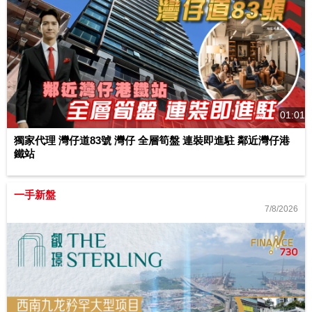
01:01
獨家代理 灣仔道83號 灣仔 全層筍盤 連裝即進駐 鄰近灣仔港
鐵站
一手新盤
7/8/2026