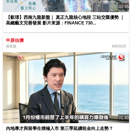
02:35
【叡璟】西南九龍新盤｜ 真正九龍核心地段 三站交匯優勢 ｜
高鐵藝文完善發展 影片來源：FINANCE 730...
中原估價
6/8/2026
張世昌
01:40
內地專才與留學生積極入市 第三季延續租金向上走勢？