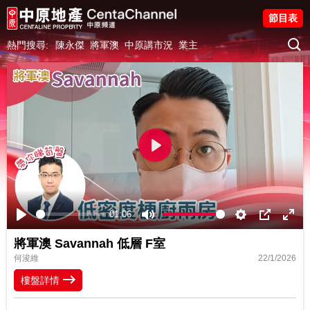
節目表
熱門搜尋:
陳永傑
將軍澳
中原講市況
業主
Play
01:06
Play
Mute
Settings
PIP
Ente
將軍澳 Savannah 低層 F室
fulls
何浚維
22/1/2026
樓盤詳情