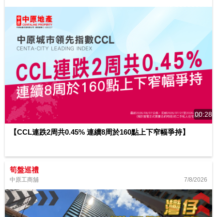
00:28
【CCL連跌2周共0.45% 連續8周於160點上下窄幅爭持】
筍盤巡禮
7/8/2026
中原工商舖