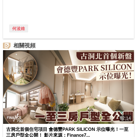
何浚維
相關視頻
02:14
古洞北首個住宅項目 會德豐PARK SILICON 示位曝光！一至
三房戶型全公開！ 影片來源：Finance7...