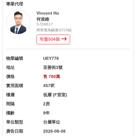
專業代理
Vincent Ho
何浚維
S-558617
將軍澳海翩滙分行A組
筍盤
504
個
物業編號
UEY776
地址
至善街3號
價格
售 780萬
實用面積
457呎
樓層
低層
(F室室)
間隔
2房
樓齡
9年
單位類型
分層單位
廣告日期
2026-08-08