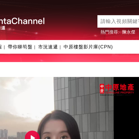
熱門搜尋:
陳永傑
報
帶你睇筍盤
市況速遞
中原樓盤影片庫(CPN)
|
|
|