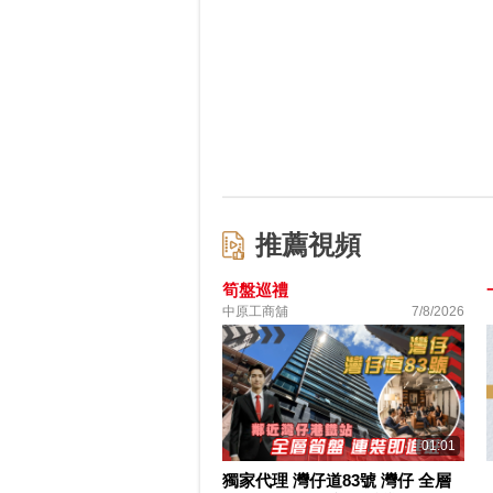
推薦視頻
筍盤巡禮
中原工商舖
7/8/2026
01:01
獨家代理 灣仔道83號 灣仔 全層