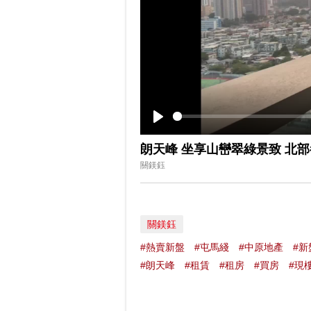
Play
朗天峰 坐享山巒翠綠景致 北
關鎂鈺
關鎂鈺
#熱賣新盤
#屯馬綫
#中原地產
#新
#朗天峰
#租賃
#租房
#買房
#現