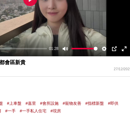
Play
01:28
Mute
Settings
PIP
En
ful
部都會區新貴
27/12/202
盤
#上車盤
#嘉里
#會所設施
#寵物友善
#指標新盤
#即供
樓
#一手
#一手私人住宅
#現房