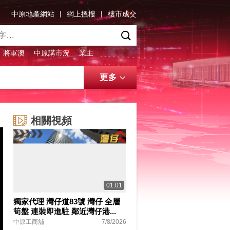
|
|
中原地產網站
網上搵樓
樓市成交
將軍澳
中原講市況
業主
更多
相關視頻
01:01
獨家代理 灣仔道83號 灣仔 全層
筍盤 連裝即進駐 鄰近灣仔港...
中原工商舖
7/8/2026