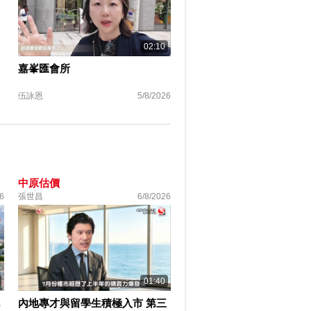
02:10
嘉峯匯會所
伍詠恩
5/8/2026
中原估價
6
張世昌
6/8/2026
01:40
內地專才與留學生積極入市 第三