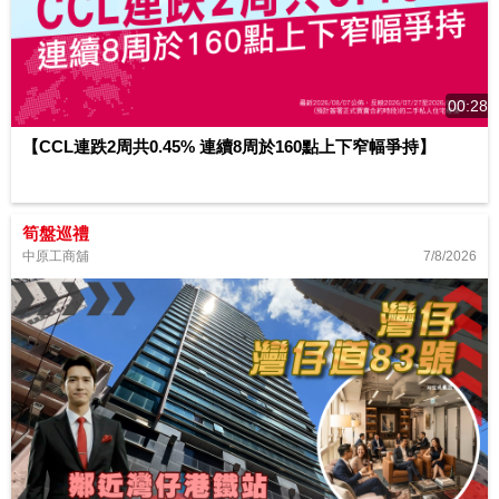
00:28
【CCL連跌2周共0.45% 連續8周於160點上下窄幅爭持】
筍盤巡禮
7/8/2026
中原工商舖