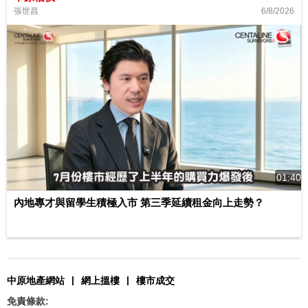
6/8/2026
張世昌
01:40
內地專才與留學生積極入市 第三季延續租金向上走勢？
|
|
中原地產網站
網上搵樓
樓市成交
免責條款: