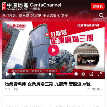
節目表
熱門搜尋:
陳永傑
將軍澳
中原講市況
業主
Play
00:50
Play
Mute
Settings
PIP
Ente
物業資料庫 企業廣場三期 九龍灣 宏照道39號
fulls
中原工商舖
21/10/2025