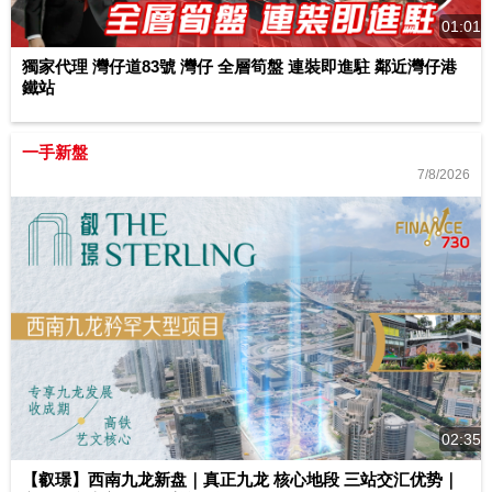
01:01
獨家代理 灣仔道83號 灣仔 全層筍盤 連裝即進駐 鄰近灣仔港
鐵站
一手新盤
7/8/2026
02:35
【叡璟】西南九龙新盘｜真正九龙 核心地段 三站交汇优势｜