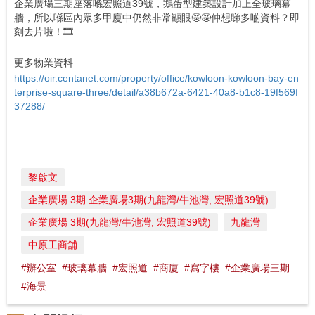
企業廣場三期座落喺宏照道39號，鵝蛋型建築設計加上全玻璃幕
牆，所以喺區內眾多甲廈中仍然非常顯眼🤩🤩仲想睇多啲資料？即
刻去片啦！🎞️
更多物業資料
https://oir.centanet.com/property/office/kowloon-kowloon-bay-en
terprise-square-three/detail/a38b672a-6421-40a8-b1c8-19f569f
37288/
黎啟文
企業廣場 3期 企業廣場3期(九龍灣/牛池灣, 宏照道39號)
企業廣場 3期(九龍灣/牛池灣, 宏照道39號)
九龍灣
中原工商舖
#辦公室
#玻璃幕牆
#宏照道
#商廈
#寫字樓
#企業廣場三期
#海景