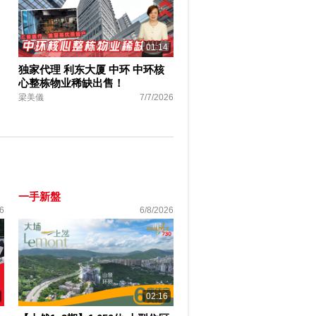
01:14
独家代理 利东大厦 中环 中环核
心整栋物业稀缺出售！
梁美儀
7/7/2026
一手新盤
6
6/8/2026
02:16