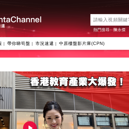
熱門搜尋:
陳永傑
報
帶你睇筍盤
市況速遞
中原樓盤影片庫(CPN)
|
|
|