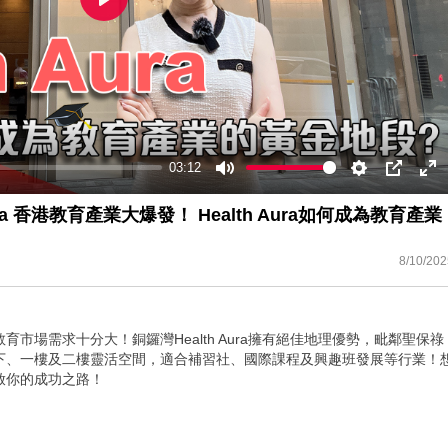
Play
03:12
Mute
Settings
PIP
En
ful
ura 香港教育產業大爆發！ Health Aura如何成為教育產業
8/10/202
市場需求十分大！銅鑼灣Health Aura擁有絕佳地理優勢，毗鄰聖保祿
下、一樓及二樓靈活空間，適合補習社、國際課程及興趣班發展等行業！
啟你的成功之路！