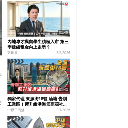
01:40
內地專才與留學生積極入市 第三
季延續租金向上走勢？
張世昌
6/8/2026
ter
lscreen
5
01:43
獨家代理 東源街18號 油塘 告別
想
工業區！躍升維港海景高端社...
中原工商舖
9/7/2026