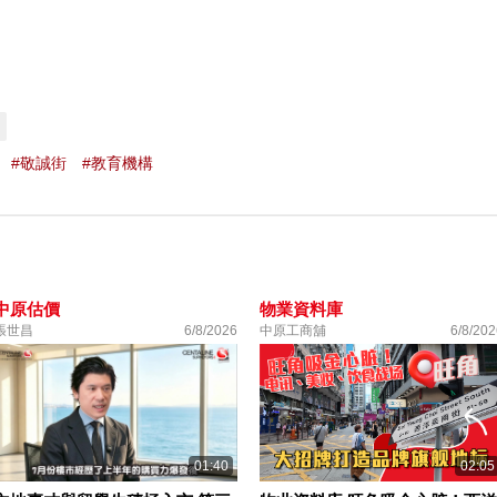
#敬誠街
#教育機構
中原估價
物業資料庫
張世昌
6/8/2026
中原工商舖
6/8/202
01:40
02:05