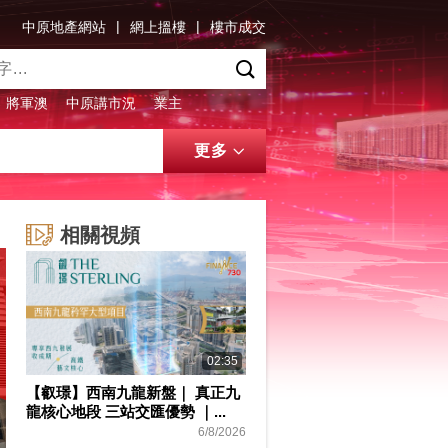
|
|
中原地產網站
網上搵樓
樓市成交
將軍澳
中原講市況
業主
更多
相關視頻
02:35
【叡璟】西南九龍新盤｜ 真正九
龍核心地段 三站交匯優勢 ｜...
6/8/2026