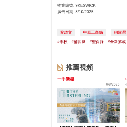
物業編號: 9KESWICK
廣告日期: 8/10/2025
黎啟文
中原工商舖
銅鑼灣
#學校
#補習班
#聖保祿
#全新落成
推薦視頻
一手新盤
6/8/2026
02:35