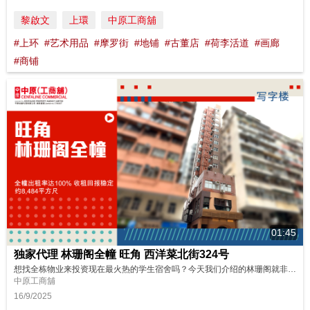
黎啟文
上環
中原工商舖
#上环
#艺术用品
#摩罗街
#地铺
#古董店
#荷李活道
#画廊
#商铺
01:45
独家代理 林珊阁全幢 旺角 西洋菜北街324号
想找全栋物业来投资现在最火热的学生宿舍吗？今天我们介绍的林珊阁就非常合适。即使不作改装，物业现时出租率达百份之百，回报也相当稳定可观。马上去看看吧！ 请即联络中原(工商铺)了解更多详情！ https://oir.centanet.com/project/elegance-court/9c35c3f3-fc11-40e1-be8b-914c1147b21e/?logging=cc 物业编号 : ...
中原工商舖
16/9/2025