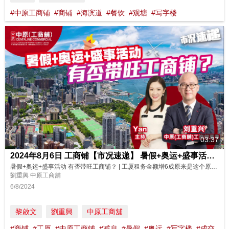
#中原工商铺
#商铺
#海滨道
#餐饮
#观塘
#写字楼
03:37
2024年8月6日 工商铺【市况速递】 暑假+奥运+盛事活动 有否带旺工商铺？
暑假+奥运+盛事活动 有否带旺工商铺？ | 工厦租务金额增6成原来是这个原因 | 7月份工商铺数据 |【市况速递】| 中原工商铺 | 20240806 (普) (字幕) 😎踏入暑假，又适逢奥运，加上香港各处举办多项盛事活动，到底有没有带旺工商铺市场？ 7月份的工商铺数据又是怎样？马上收看我们的分析和展望！ 主持: Yan
劉重興 中原工商舖
6/8/2024
黎啟文
劉重興
中原工商舖
#商铺
#工厦
#中原工商铺
#减息
#暑假
#奥运
#写字楼
#成交