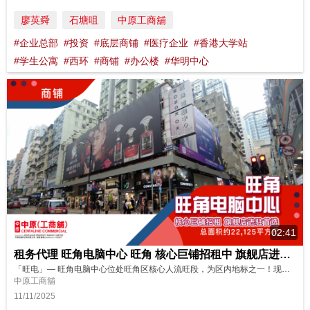
廖英舜
石塘咀
中原工商舖
#企业总部
#投资
#底层商铺
#医疗企业
#香港大学站
#学生公寓
#西环
#商铺
#办公楼
#华明中心
02:41
租务代理 旺角电脑中心 旺角 核心巨铺招租中 旗舰店进驻首选
「旺电」— 旺角电脑中心位处旺角区核心人流旺段，为区内地标之一！现在地下入口、一楼、二楼及三楼，连同外墙大型广告位正在招租，或分层洽租均可。绝对是品牌旗舰店进驻之选！马上去看看吧！ 请即联络中原(工商铺)了解更多详情！ https://oir.centanet.com/ 物业编号 : 634UVE 广告日期 : 11/11/2025 物业成交持续更新，销售状态以中原(工商铺)网站资讯为准。
中原工商舖
11/11/2025