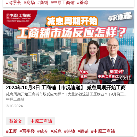
#湾景荟
#商场
#商铺
#中原工商铺
#荃湾
03:11
2024年10月3日 工商铺【市况速递】 减息周期开始工商铺市场反应怎样 大量热钱流进工厦物业？
减息周期开始工商铺市场反应怎样？ | 大量热钱流进工厦物业？ | 9月份工商铺数据 |【市况速递】| 中原工商铺 | 20241003 相隔4年，减息周期终于又再开始，工商铺市场有什么反应？9月份数据又反映出什么？踏入第4季，为什么工商物业可看高一线？立即看看我们最新的分析及展望！ 主持: Yan
中原工商舖
3/10/2024
黎啟文
中原工商舖
#工厦
#写字楼
#成交
#减息
#热钱
#商铺
#中原工商铺