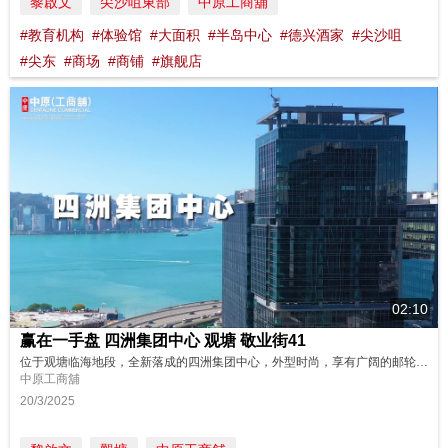
黎啟文
尖沙咀東部
中原工商舖
#教育机构
#体验馆
#大面积
#半岛中心
#德兴酒家
#尖沙咀⁠
#尖东
#商场
#商铺
#旗舰店
02:10
赢在一手盘 四洲集团中心 观塘 敬业街41
位于观塘临海地段，全新落成的四洲集团中心，外型时尚，享有广阔的邮轮码头海景。而物业亦正对大片绿化地带及活化翠屏河，环境舒适优美，马上看片参观物业现场！ 更多物业资料：https://bit.ly/oirFH41KYS 物业编号 : 41KYS 广告日期 : 20/3/2025 物业成交持续更新，销售状态以中原(工商铺)网站资讯为准。
中原工商舖
20/3/2025