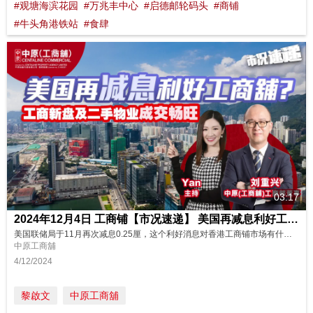
#观塘海滨花园
#万兆丰中心
#启德邮轮码头
#商铺
#牛头角港铁站
#食肆
03:17
2024年12月4日 工商铺【市况速递】 美国再减息利好工商铺？ 工商新盘及二手物业成交畅旺
美国联储局于11月再次减息0.25厘，这个利好消息对香港工商铺市场有什么帮助？工商新盘及二手物业最近转旺，11月份的数据已充份反映，那么12月份展望又是怎样？立即看看我们最新的分析及展望！ 主持: Yan
中原工商舖
4/12/2024
黎啟文
中原工商舖