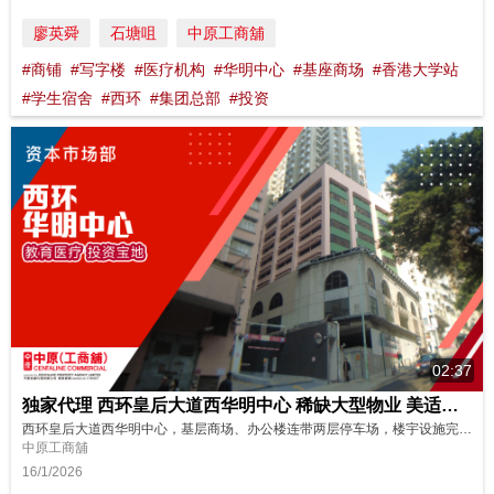
廖英舜
石塘咀
中原工商舖
#商铺
#写字楼
#医疗机构
#华明中心
#基座商场
#香港大学站
#学生宿舍
#西环
#集团总部
#投资
02:37
独家代理 西环皇后大道西华明中心 稀缺大型物业 美适配医疗、教育及企业总部
西环皇后大道西华明中心，基层商场、办公楼连带两层停车场，楼宇设施完备，改造潜力巨大，再加上邻近地铁香港大学站，理想用于教育单位、学生公寓、医疗企业及公司总部，马上带您实地探访现场！ 请即联络中原(工商铺)了解更多详情！ https://oir.centanet.com/ 物业编号：875XNV 广告日期：16/1/2026 物业成交持续更新，销售状态以中原(工商铺)网站资讯为准。
中原工商舖
16/1/2026