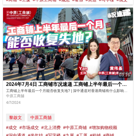
03:16
2024年7月4日 工商铺市况速递 工商铺上半年最后一个月能否收复失地?
工商铺上半年最后一个月能否收复失地? | 深中通道对香港商铺有什么影响？ | 6月份工商铺数据 |【市况速递】| 中原工商铺 | 20240704 (普) (字幕) 😎转眼间2024年已过了一半，上半年工商铺市场气氛只是一般，6月份到底可否收复失地？近日北上消费热潮未减，加上深中通道通车，对商铺市场又有什么影响？立即看看我们最新的分析及展望！ 主持: Yan
中原工商舖
4/7/2024
黎啟文
中原工商舖
#成交
#市场成交
#北上消费
#中原工商铺
#增加购物税额
#深中通道
#半年结
#写字楼
#九展
#工厦
#租铺
#商铺