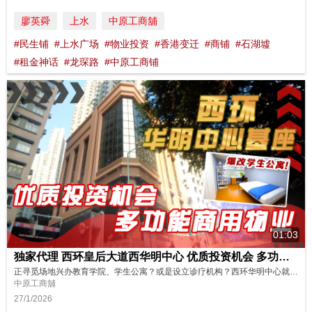
廖英舜
上水
中原工商舖
#民生铺
#上水广场
#物业投资
#香港变迁
#商铺
#石湖墟
#租金神话
#龙琛路
#中原工商铺
01:03
独家代理 西环皇后大道西华明中心 优质投资机会 多功能商用物业
正寻觅场地兴办教育学院、学生公寓？或是设立诊疗机构？西环华明中心就能完美契合！距離地铁香港大学站只需步行两分钟抵达，空间宏阔、应用灵活，务必把握良机！ 想了解更多物业资料或者想预约看房？马上点击这个链接联系我们的同事吧！ https://oir.centanet.com/investment/wah-ming-centre/144d0075-e0ff-43f8-a907-8a3b9a633de1/...
中原工商舖
27/1/2026