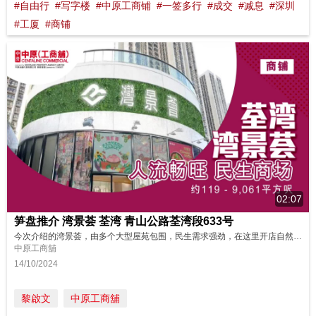
#自由行
#写字楼
#中原工商铺
#一签多行
#成交
#减息
#深圳
#工厦
#商铺
02:07
笋盘推介 湾景荟 荃湾 青山公路荃湾段633号
今次介绍的湾景荟，由多个大型屋苑包围，民生需求强劲，在这里开店自然商机无限！马上去看看吧！ 请即联络中原(工商铺)了解更多详情！ Rebecca Leung (E-126628) 6138 1250 Whatsapp 💬 https://wa.me/85261381250 荃湾中染大厦分行 2409 0188 物业编号 : 205SWG 广告日期 : 14/10/2024 物业成交持续更新...
中原工商舖
14/10/2024
黎啟文
中原工商舖