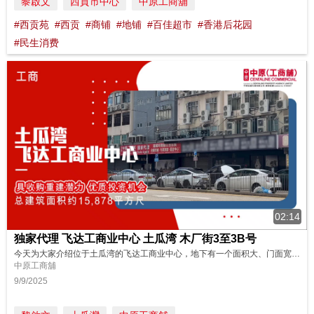
黎啟文
西貢市中心
中原工商舖
#西贡苑
#西贡
#商铺
#地铺
#百佳超市
#香港后花园
#民生消费
02:14
独家代理 飞达工商业中心 土瓜湾 木厂街3至3B号
今天为大家介绍位于土瓜湾的飞达工商业中心，地下有一个面积大、门面宽的商铺契物业，用途广泛；而且邻近大型重建项目，潜力特高！马上去看看吧！ 请即联络中原(工商铺)了解更多详情！ https://tinyurl.com/oir874WVM 物业编号 : 874WVM 广告日期 : 9/9/2025 物业成交持续更新，销售状态以中原(工商铺)网站资讯为准。
中原工商舖
9/9/2025