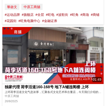
黎啟文
中原工商舖
#运动品牌
#旗舰店
#全层
#旺电
#波鞋街
#旺角
#商场
#商铺
#花园街
#旺角电脑中心
#金融证券
01:49
独家代理 荷李活道160-168号 地下A铺连阁楼 上环
上环荷李活道文化气息浓厚，汇聚各式文化艺术和古董店，今天我们介绍的商铺就落座于此，现由古董店承租，租回报稳定。马上去看看吧！ 请即联络中原(工商铺)了解更多详情！ https://oir.centanet.com/sale/retail/hong-kong-sheung-wan-sheung-wanhollywood-road/detail/72a0513f-49e0-418e-b962-aa0...
中原工商舖
26/9/2025