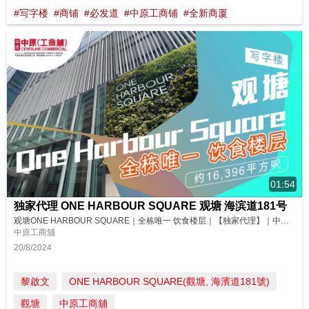
#写字楼
#商铺
#必发道
#中原工商铺
#全新商厦
01:54
独家代理 ONE HARBOUR SQUARE 观塘 海滨道181号
观塘ONE HARBOUR SQUARE｜全栋唯一 饮食楼层｜【独家代理】｜中原工商铺 位于观塘临海地段的ONE HARBOUR SQUARE，全栋唯一的饮食楼层连特大平台，绝对适合各类餐饮与宴会场所进驻！想瞧瞧现场环境？马上去片！ 请即联络中原(工商铺)了解更多详情！ 杨小姐 Grace Yeung (E-474908) 9622 3521 📱 https://wa.me/852962...
中原工商舖
20/8/2024
黎啟文
ONE HARBOUR SQUARE(觀塘, 海濱道181號)
觀塘
中原工商舖