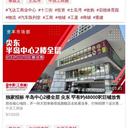
黎啟文
土瓜灣
中原工商舖
#飞达工商业中心
#十三街
#投资
#土瓜湾
#收购
#启德体育园
#物流
#汽车陈列室
#工商
#地铺
#工厦
#商铺
#重建
03:41
独家招标 半岛中心2楼全层 尖东 罕有约48000呎巨铺放售
想在核心地段，开一间大型体验馆或旗舰店去拓展业务、打响招牌？这次黄金机会来了！这个位于尖东的巨无霸优质商铺 ，面积有约48000呎这么大，充满种种可能性！马上去看看吧！ 物业编号 : 998FGP 广告日期 : 9/7/2025 物业成交持续更新，销售状态以中原(工商铺)网站资讯为准。
中原工商舖
9/7/2025