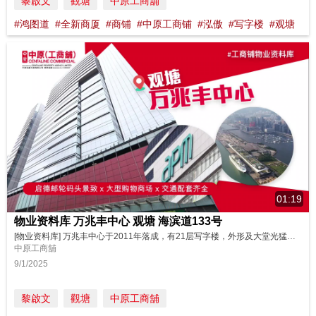
黎啟文
觀塘
中原工商舖
#鸿图道
#全新商厦
#商铺
#中原工商铺
#泓傲
#写字楼
#观塘
01:19
物业资料库 万兆丰中心 观塘 海滨道133号
[物业资料库] 万兆丰中心于2011年落成，有21层写字楼，外形及大堂光猛簇新。大部分单位外望观塘海滨花园及启德邮轮码头。邻近 #牛头角港铁站 ，亦有不少巴士路线，交通配套齐全。附近亦有民生食肆及商铺，配套一应俱全。立即了解更多详细资料。 https://oir.centanet.com/zh-cn/property/office/kl-kwun-tong-mg-tower/detail/336...
中原工商舖
9/1/2025
黎啟文
觀塘
中原工商舖