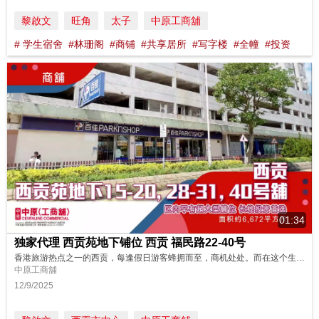
黎啟文
旺角
太子
中原工商舖
# 学生宿舍
#林珊阁
#商铺
#共享居所
#写字楼
#全幢
#投资
01:34
独家代理 西贡苑地下铺位 西贡 福民路22-40号
香港旅游热点之一的西贡，每逢假日游客蜂拥而至，商机处处。而在这个生活社区，现在有一个由大型超市租用的巨铺正在放售中。马上收看了解更多！ 请即联络中原(工商铺)了解更多详情！ https://oir.centanet.com/all/retail/new-territories-sai-kung-sai-kungfuk-man-road/detail/2782810a-8a12-4400-bbb7...
中原工商舖
12/9/2025