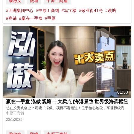
黎啟文
觀塘
中原工商舖
#四洲集团中心
#中原工商铺
#写字楼
#敬业街41号
#观塘
#商铺
#赢在一手盘
#甲厦
01:30
赢在一手盘 泓傲 观塘 十大卖点 |海港景致 世界级海滨枢纽
想在投资或创业？观塘「泓傲」项目不容错过！位于核心地段，享世界级海滨枢纽优势，部分享有海港景致等，立即看它的十大卖点！ 请即联络中原(工商舖)了解更多详情！ https://bit.ly/oirFH32HTR 物业编号 : 32HTR 广告日期 : 23/1/2025 物业成交持续更新，销售状态以中原(工商铺)网站资讯为准。
中原工商舖
23/1/2025