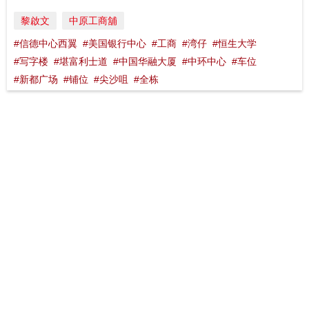
黎啟文
中原工商舖
#信德中心西翼
#美国银行中心
#工商
#湾仔
#恒生大学
#写字楼
#堪富利士道
#中国华融大厦
#中环中心
#车位
#新都广场
#铺位
#尖沙咀
#全栋