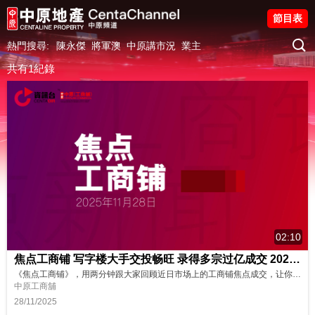
節目表
熱門搜尋:
陳永傑
將軍澳
中原講市況
業主
共有1紀錄
02:10
焦点工商铺 写字楼大手交投畅旺 录得多宗过亿成交 20251128
《焦点工商铺》，用两分钟跟大家回顾近日市场上的工商铺焦点成交，让你紧贴市场资讯，欢迎留言、点赞及分享！ 📌湾仔中国华融大厦约11.6亿易手 📌尖沙咀堪富利士道全幢约7.9亿沽出 📌中环中心52楼全层约5.65亿成交 📌美国银行中心36楼全层约2.5亿沽出 📌上环信德中心西翼一篮子单位约1.35亿易手 📌恒生大学9000万购沙田新都广场全层
中原工商舖
28/11/2025