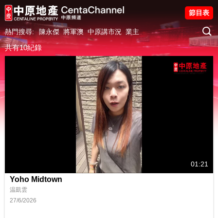
節目表
熱門搜尋:
陳永傑
將軍澳
中原講市況
業主
共有10紀錄
01:21
Yoho Midtown
温凱雲
27/6/2026