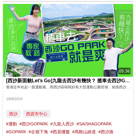
05:36
[西沙新面貌Let’s Go]九龍去西沙有幾快？ 揸車去西沙GO PARK就是爽！ 最純淨大自然|
香港近年吹起一股運動風，而西沙區啱啱好有大型運動公園登場，就係西沙GO PARK! 融入自然環境嘅建築，加上超多項戶外戶內運動設施，令人期待！ 不過西沙 = 郊區？？ 人氣IG Model/演員阿魚，跟住地區專家阿SAM，一齊由九龍揸車入西沙，睇下要幾耐？仲有西沙最純粹嘅大自然靚景，睇下有幾Relax!
19/9/2024
西沙
西貢市中心
#運動
#西沙GOPARK
#九龍入西沙
#SAISHAGOPARK
#GOPARK
#企嶺下海
#西貢樓盤
#馬鞍山繞道
#西沙路