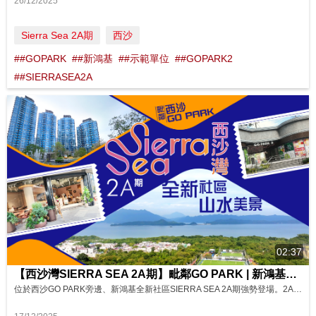
26/12/2025
Sierra Sea 2A期
西沙
##GOPARK
##新鴻基
##示範單位
##GOPARK2
##SIERRASEA2A
02:37
【西沙灣SIERRA SEA 2A期】毗鄰GO PARK | 新鴻基全新社區 擁抱山水美景 影片來源: FINANCE 730
位於西沙GO PARK旁邊、新鴻基全新社區SIERRA SEA 2A期強勢登場。2A期戶型包括一房至三房，單位景觀豐富，不論GO PARK景、八仙嶺海景、山景還是內園景，都同樣清新開揚。屋苑會所部份設施已經落成，環境「見真章」，充滿休閒愜意氣息。 GO PARK 2期將引入更多民生商舖，醫務所及英基幼稚園，為SIERRA SEA 提供充裕生活配套。 區內交通正進一步強化，多條巴士線以1A期基座...