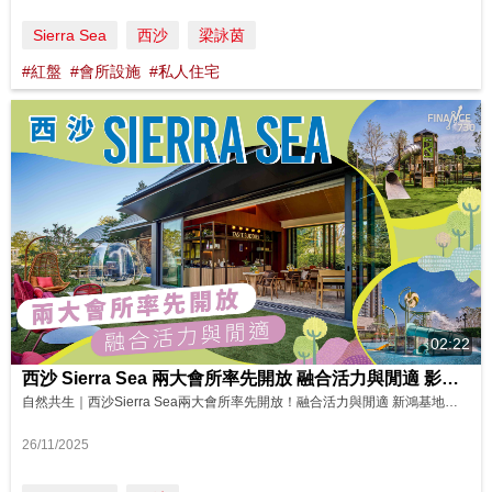
Sierra Sea
西沙
梁詠茵
#紅盤
#會所設施
#私人住宅
02:22
西沙 Sierra Sea 兩大會所率先開放 融合活力與閒適 影片來源: Finance730
自然共生｜西沙Sierra Sea兩大會所率先開放！融合活力與閒適 新鴻基地產全新西沙灣發展項目SIERRA SEA坐擁巨型會所世界「Resorts World」，住客會所連同公用花園及遊樂地方合共約148 萬平方呎，包羅3大主題會所及4大特色地帶，消閒設施多達168項，現已率先開放其中兩大主題會所 —「Seaside Club」及「Seasons Club」，以及湖畔主題小屋「Lakeside ...
26/11/2025