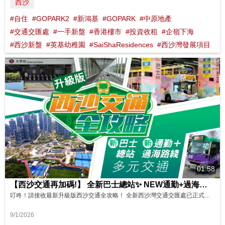
西沙
#自住
#GOPARK2
#新鴻基
#GOPARK
#中原地產
#交通交匯處
#一手新盤
#香港樓市
#投資收租
#企嶺下海
#西沙新盤
#英基幼稚園
#SaiShaResidences
#西沙灣發展項目
01:58
【西沙交通再加碼!】 全新巴士總站✨ NEW通勤+過海巴士路綫🚌丨 最新西沙交通全攻略 影片來源：FINANCE 730
叮咚！請接收最新升級版西沙交通全攻略！ 全新西沙灣交通交匯處已正式投入使用，新增通勤及過海巴士，總數提供11條路綫，暢達多區。加上港鐵大學站、烏溪沙站，雙站雙綫鐵路加持，靈活專綫小巴，以及已擴闊的西沙路舒暢自駕體驗，多元交通組合，出入西沙更自如！ 還有！西沙灣交通交匯處設尊尚候車室，等車更從容、舒適！
9/1/2026