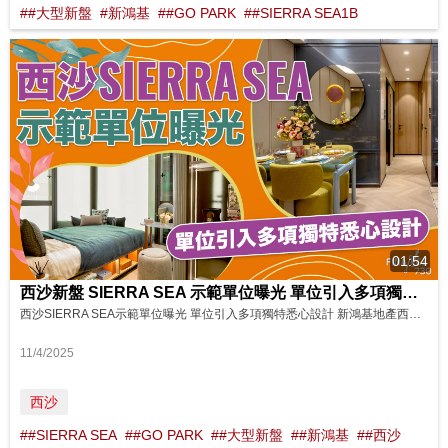
##大型新盤
#新鴻基
##GO PARK
##SIERRA SEA1B
01:54
西沙新盤 SIERRA SEA 示範單位曝光 單位引入多項獨特悉心設計 影片來源: FINANCE 730
西沙SIERRA SEA示範單位曝光 單位引入多項獨特悉心設計 新鴻基地產西沙大型度假式海岸住宅項目SIERRA SEA，日前發展商，公開2個示範單位，當中Aqua Avenue第3座10樓H單位 (連家具的無改動示範單位)，屬3房開放式廚房間隔設計，實用面積523平方呎，包含一個連接客廳 / 飯廳的27平方呎露台，層與層之間的高度約為3.325 米，採用高樓底設計使空間感十足。示範單位全屋...
11/4/2025
西沙
##SIERRA SEA
##GO PARK
##大型新盤
##新鴻基
##西沙