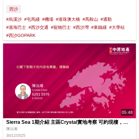
西沙
#烏溪沙
#屯馬綫
#機場
#港珠澳大橋
#馬鞍山
#通勤
#過海巴士
#西沙交通
#寵物巴士
#西沙灣
#東鐵綫
#大學站
#西沙GOPARK
05:48
Sierra Sea 1期介紹 主區Crystal實地考察 可約現樓，隨時隨地一定幫您💖
陳沅湘
30/12/2025