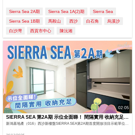
Sierra Sea 2A期
Sierra Sea 1A(2)期
Sierra Sea
Sierra Sea 1B期
馬鞍山
西沙
白石角
烏溪沙
白沙灣
西貢市中心
陳沅湘
02:05
SIERRA SEA 第2A期 示位全面睇！ 間隔實用 收納充足 影片來源: FINANCE 730
新鴻基地產（016）西沙新樓盤SIERRA SEA第2A期首度開放項目示範單位，售樓處是次開放3伙無改動交樓標準示範單位，戶型由一房至三房。焦點示位要數實用面積700平方呎3房1套連工作間(標準廚房)間隔，玄關、走廊及廚房均設有大組儲物櫃，收納空間充足。 發展商同日開放，面積 422平方呎2房(開放式廚房)間隔及面積299平方呎1房(開放式廚房)間隔，則採用開放式廚房設計，迎合不同家庭需要的實用...