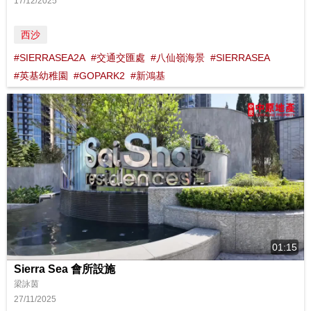
17/12/2025
西沙
#SIERRASEA2A
#交通交匯處
#八仙嶺海景
#SIERRASEA
#英基幼稚園
#GOPARK2
#新鴻基
01:15
Sierra Sea 會所設施
梁詠茵
27/11/2025