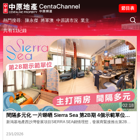
節目表
熱門搜尋:
陳永傑
將軍澳
中原講市況
業主
共有11紀錄
02:18
間隔多元化 一片睇晒 Sierra Sea 第2B期 4個示範單位！ 影片來源:Finance730
新鴻基地產西沙灣發展項目SIERRA SEA銷情理想，發展商緊接推出第2B期應市，今期3座共提供775個住宅單位，覆蓋6種戶型，當中約三分之二單位屬於兩房間隔，其餘為三房間隔。 Sierra Sea第2B期率先開放4個示範單位，實用面積由416呎至657呎，當中以Daffodil Avenue第2座20樓A室為藍本搭建的3房2浴室（1套）無改動示範單位(連家具)間隔，面積最大，設計師以「與自然接...
23/1/2026