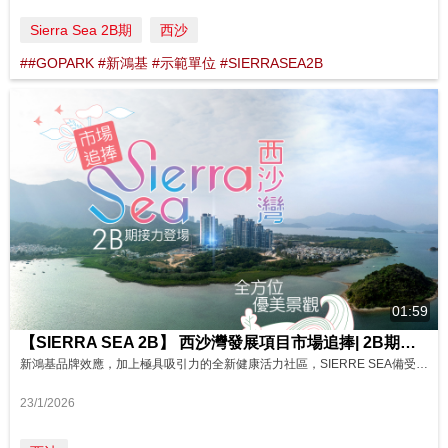
Sierra Sea 2B期
西沙
##GOPARK #新鴻基 #示範單位 #SIERRASEA2B
01:59
【SIERRA SEA 2B】 西沙灣發展項目市場追捧| 2B期接力| 全方位優美景觀 影片來源: FINANCE 730
新鴻基品牌效應，加上極具吸引力的全新健康活力社區，SIERRE SEA備受市場歡迎，SIERRA SEA 2B期亦緊接登場，間隔由兩房至四房，並設有特色戶。 SIERRA SEA 2B期景觀多元，預料包括山景、內園泳池景、企嶺下海及內灣景色等，清新開揚。 西沙活力社區，糅合運動、休閒和自然元素，加上寵物友善氛圍，吸引不同跨代家庭組合落戶。GO PARK 2內民生商舖陸續開業，更好照顧居民生活日...
23/1/2026