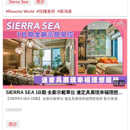
Sierra Sea
西沙
#Resorts World
#現樓會所
#新鴻基
01:42
SIERRA SEA 1B期 全新示範單位 連定具展現幸福理想居所 影片來源: FINANCE 730
【SIERRA SEA 1B期】 全新示範單位 連定具展現幸福理想居所 影片來源：Finance730 西貢十四鄉西沙灣發展項目SIERRA SEA市場反應熱烈，發展商新地最新推出第1B期應市，並開放2個全新示範單位。 Bleu Avenue第1座B單位實用面積807平方呎，三房一套房間隔，連32平方呎露台及16平方呎工作平台，室內採光度高，高樓底設計空間感充足，物業層與層之間的高度最高為3....
12/5/2025
西沙