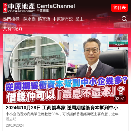
節目表
熱門搜尋:
陳永傑
將軍澳
中原講市況
業主
共有1紀錄
02:51
2024年10月28日 工商舖專家 逆周期緩衝資本幫到中小企幾多? 借錢仲可以「還息不還本」？
中小企佔香港商業單位總數達98%，可以話係香港經濟嘅主要命脈，近年營商環境起咗極大變化，中小企面對唔少困難，金管局適時推出5項措施支援中小企，想知道呢啲措施對中小企有幾大幫忙，一齊睇下潘總嘅分析啦！ 講者: 中原工商舖董事總經理 潘志明先生
潘志明
28/10/2024