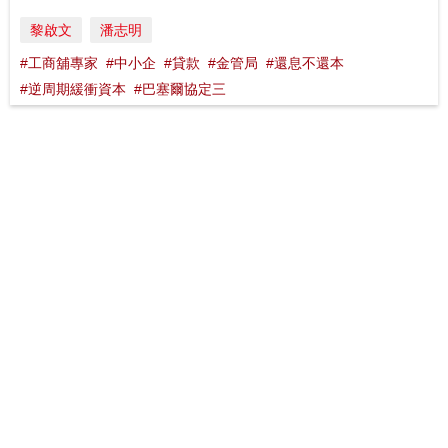
黎啟文
潘志明
#工商舖專家
#中小企
#貸款
#金管局
#還息不還本
#逆周期緩衝資本
#巴塞爾協定三