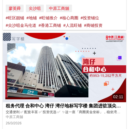
廖英舜
尖沙咀
中原工商舖
#旺区靓铺
#地铺
#旺铺推介
#核心商圈
#投资铺位
#尖沙咀金马伦道
#香港工商铺
#人流旺铺
#商铺投资
02:11
租务代理 合和中心 湾仔 湾仔地标写字楼 集团进驻顶尖之选
交通便利 ✅ 配套丰富 ✅ 投资优选 ✅ ✨这一座「商圈黄金坐标」，稳坐湾仔心脏位！解锁写字楼投资新赛道🚀 自用办公+资产增值双丰收💼🌊 📍楼盘位置优越： 皇后大道东183号｜湾仔核心区地标！港铁、巴士、电车、渡轮、计程车、小巴全覆盖🚇🚋⛴️ 步行即达金钟/湾仔站，毗邻大型商场🛍️ 上市公司云集🏢 商务人流持续澎湃🔥 🏡 盘源特点： 写字楼面积约953-15252尺（未核实）｜...
中原工商舖
26/3/2026