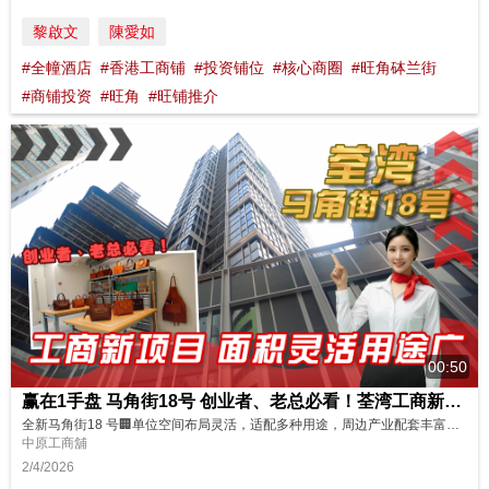
黎啟文
陳愛如
#全幢酒店
#香港工商铺
#投资铺位
#核心商圈
#旺角砵兰街
#商铺投资
#旺角
#旺铺推介
00:50
赢在1手盘 马角街18号 创业者、老总必看！荃湾工商新项目 面积灵活用途广
全新马角街18 号🏢单位空间布局灵活，适配多种用途，周边产业配套丰富，无论是自用办公、轻型生产还是仓储用途，都具备良好适配性！快速带你参观这个全新工商项目，现正火热招商中🔥🔥老板们想进驻这里？马上联络我们吧！ 你心目中的理想工商物业有哪些关键要素？🤔欢迎留言分享你的具体需求，一起探讨合适的选择！ 更多笋盘立即点👇 https://oir.centanet.com/?logging=YT...
中原工商舖
2/4/2026