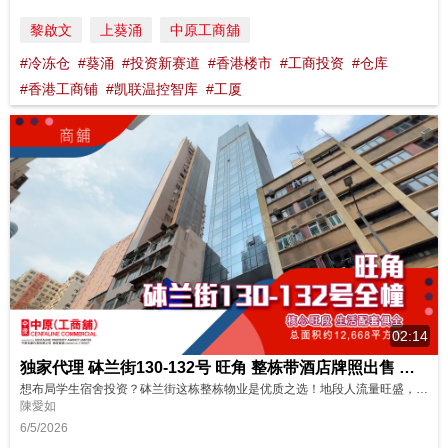
黎啟文
上葵涌
中原工商舖
#冷冻仓
#葵涌
#投资新赛道
#香港楼市
#工商投资
#仓库
#香港工商铺
#凯联温控智库
#工厦
02:14
独家代理 砵兰街130-132号 旺角 整栋带酒店牌照出售 优选学生宿舍
想布局学生宿舍投资？砵兰街这栋整栋物业是优质之选！地段人流量旺盛，周边商铺、商场配套成熟，交通十分便捷，临近地铁站与巴士站。完善生活出行配套，租客需求稳定，现已全数满租，投资回报可观✨稀缺难得，把握入手良机！🔥 更多资料立即点👇 https://oir.centanet.com/zh-cn/sale/retail/kowloon-mongkok-mongkok-portland-stree...
陳愛如
6/5/2026