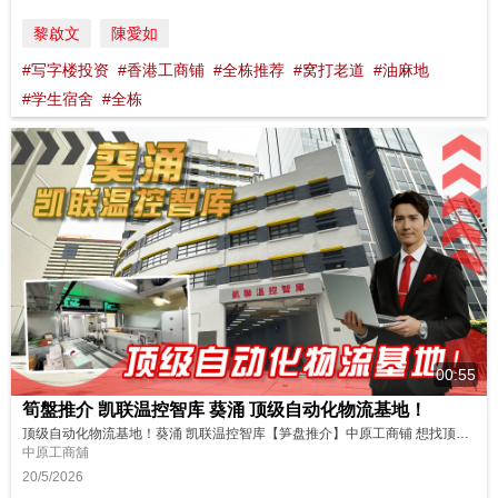
黎啟文
陳愛如
#写字楼投资
#香港工商铺
#全栋推荐
#窝打老道
#油麻地
#学生宿舍
#全栋
00:55
筍盤推介 凯联温控智库 葵涌 顶级自动化物流基地！
顶级自动化物流基地！葵涌 凯联温控智库【笋盘推介】中原工商铺 想找顶级自动化物流基地？凯联温控智库绝对是行业新星！✨ 位于葵涌核心地段，总面积超 20 万平方呎（未核实），打造专业级自动化冷库。配备机器人配送、自动巡检、自动货架系统，运营效率拉满⚡完美适配现代供应链需求！ 交通网络完善，货运枢纽优势显著！无论是自用升级还是战略投资，这款大型工业大厦项目都是优选。立即抢占先机，布局物流新赛道！ ...
中原工商舖
20/5/2026