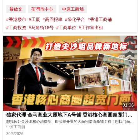
黎啟文
荃灣市中心
中原工商舖
#香港楼市
#工厦
#高回报率
#绿化平台
#香港工商铺
#工商投资
#马角街18号
#工商单位
#工作室出租
01:06
独家代理 金马商业大厦地下A号铺 香港核心商圈超宽门面 打造尖沙咀品牌新地标
想找位处尖沙咀核心消费圈、即买即开业的大面积沿街商铺？有！想找门面宽敞、配套齐全、适合高端行业的黄金铺位？都有！这次介绍的尖沙咀金马商业大厦一楼A号铺，面积约1,957平方尺，门面宽约20尺，立刻快速带你现场感受旺区气氛！ 想知更多物业资料或者想约看铺？立刻点击这条链接联系我们的同事吧！ https://oir.centanet.com/lease/retail/kowloon-tsim-sh...
中原工商舖
30/3/2026