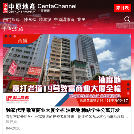
節目表
熱門搜尋:
陳永傑
將軍澳
中原講市況
業主
共有9紀錄
02:17
独家代理 致富商业大厦全栋 油麻地 稀缺学生公寓开发
有意布局长租学生公寓赛道的投资者看过来！物业坐落九龙核心油麻地板块，步行 2 分钟直达油麻地港铁站，多条公共交通线路汇集，出行通达全城。楼宇户型方正实用，规划灵活；周边大型商场、餐饮配套完善，成熟商圈环绕，改造学生公寓适配度极高，住户日常生活购物、餐饮需求一站式满足。 目前私人学生公寓床位缺口持续扩大，这套整栋物业是切入学生住宿赛道难得的黄金投资机遇。感兴趣的客户欢迎提前咨询锁定资源，把握稀缺投资...
陳愛如
8/6/2026