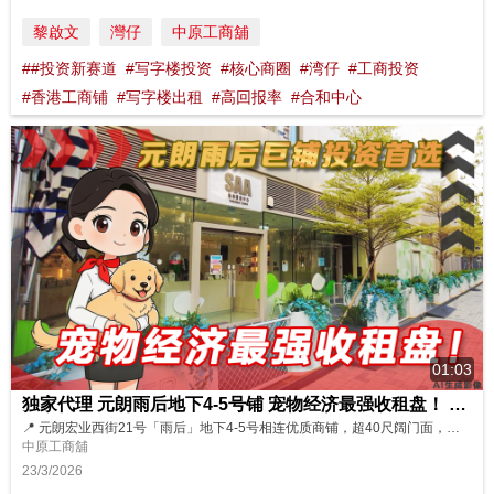
黎啟文
灣仔
中原工商舖
##投资新赛道
#写字楼投资
#核心商圈
#湾仔
#工商投资
#香港工商铺
#写字楼出租
#高回报率
#合和中心
01:03
独家代理 元朗雨后地下4-5号铺 宠物经济最强收租盘！ 元朗雨后巨铺投资首选！
📍 元朗宏业西街21号「雨后」地下4-5号相连优质商铺，超40尺阔门面，极吸睛引流！👀 🚗 门口可停车，方便宠物家长带毛孩直入！ 🏥 超强租户：知名动物医疗中心，稳定到爆！ 💉 宠物生病本地即看，医疗需求超稳，完全不受北上消费影响，宠物经济长线爆发！ 🚇 步行至朗屏站仅需4分钟，地铁客流直达 + 周边新楼盘住宅群，日日人流如织！ 💰 租金回报高达5厘！投资收租无忧，兼享铺位升值潜力，...
中原工商舖
23/3/2026