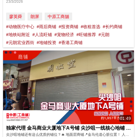
23/3/2026
廖英舜
朗屏
中原工商舖
#动物医疗中心
#雨后商铺
#投资商铺
#收租首选
#长约商铺
#地铁站附近
#人流旺铺
#宠物经济
#旺铺推荐
#元朗
#元朗宏业西街
#地铺投资
#香港工商铺
01:49
独家代理 金马商业大厦地下A号铺 尖沙咀一线核心地铺 日夜人流爆旺消费力强
尖沙咀地铺还有这么优质的铺位？🔥 地面层商铺📍金马伦道心脏位置！ 人流日夜爆满💥，真·旺中之旺！ ✅ 医疗、金融、地产、保险都适合！ ✅ 餐饮酒吧、零售服务一应俱全～ ✅ 地铁＋巴士＋出租车🚗，交通超便利！ ✅ 附近还有停车场，客户上门无压力！ 自用稳妥、投资吸睛，这种核心商圈地铺真是可遇不可求～✨ 想了解更多物业资料或者想约看铺？马上点击下方链接联系我们的同事吧！ https://oi...