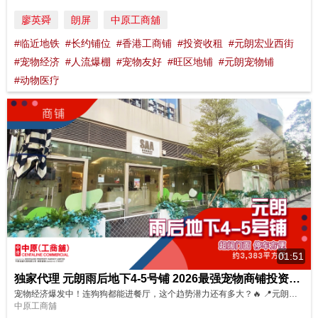
廖英舜
朗屏
中原工商舖
#临近地铁
#长约铺位
#香港工商铺
#投资收租
#元朗宏业西街
#宠物经济
#人流爆棚
#宠物友好
#旺区地铺
#元朗宠物铺
#动物医疗
01:51
独家代理 元朗雨后地下4-5号铺 2026最强宠物商铺投资？ 元朗雨后巨铺超值收租盘！
宠物经济爆发中！连狗狗都能进餐厅，这个趋势潜力还有多大？🔥 📍元朗宏业西街21号「雨后」地下4及5号相连铺 建筑面积约3,383平方尺，超40呎阔门面，极吸睛引流！门口还可停车，客户带宠物来超方便👀🐶 🚇步行约4分钟直达港铁朗屏站，交通便利！ 🏡楼上300多户「雨后」住户+周边成熟住宅区、大型商场、写字楼，全天候人流稳定！ 租户签长约稳定，完全不受北上消费影响！ 租金回报高达约5...
中原工商舖