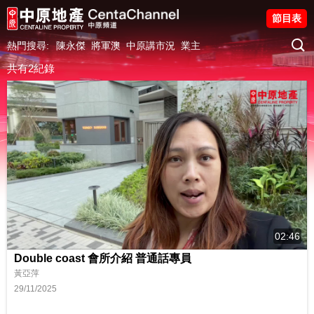
節目表
熱門搜尋:
陳永傑
將軍澳
中原講市況
業主
共有2紀錄
02:46
Double coast 會所介紹 普通話專員
黃亞萍
29/11/2025