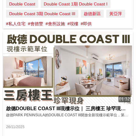
Double Coast
Double Coast 1期 Double Coast I
Double Coast 3期 Double Coast III
啟德新區
黃亞萍
#私人住宅
#會德豐
#會所設施
#現樓
#即供
01:32
啟德DOUBLE COAST III現樓示位｜ 三房樓王 珍罕現身 影片來源: Finance730
啟德PARK PENINSULA的DOUBLE COAST III開放全新現樓示範單位，第1A座28樓B單位屬項目獨有的三房一套連儲物房戶型，實用面積696平方呎，為全盤標準戶型中面積最大的「樓王」。 單位位處單邊，座向東南，坐擁全盤最開揚廣闊之九龍灣畔Inner Harbour遊艇海景，客飯廳長約近5.4米，闊2.7米。梗廚設L形工作枱面及窗戶，標準單位配備Miele煮食爐具，包括炒鑊氣體煮食...
26/11/2025