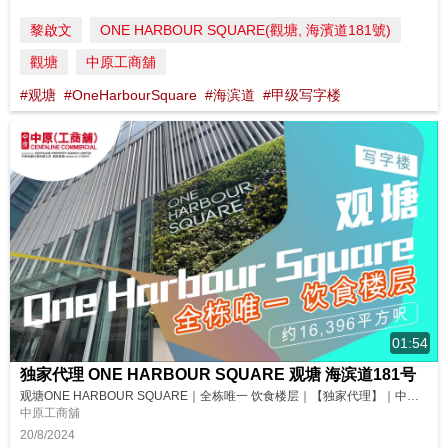
黎啟文
ONE HARBOUR SQUARE(觀塘, 海濱道181號)
觀塘
中原工商舖
#观塘
#OneHarbourSquare
#海滨道
#甲级写字楼
01:54
独家代理 ONE HARBOUR SQUARE 观塘 海滨道181号
观塘ONE HARBOUR SQUARE｜全栋唯一 饮食楼层｜【独家代理】｜中原工商铺 位于观塘临海地段的ONE HARBOUR SQUARE，全栋唯一的饮食楼层连特大平台，绝对适合各类餐饮与宴会场所进驻！想瞧瞧现场环境？马上去片！ 请即联络中原(工商铺)了解更多详情！ 杨小姐 Grace Yeung (E-474908) 9622 3521 📱 https://wa.me/852962...
中原工商舖
20/8/2024