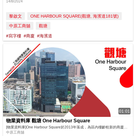
14/8/2024
黎啟文
ONE HARBOUR SQUARE(觀塘, 海濱道181號)
中原工商舖
觀塘
#寫字樓
#商廈
#海濱道
01:01
物業資料庫 觀塘 One Harbour Square
[物業資料庫]One Harbour Square於2013年落成，為區內樓齡較新的商廈。大廈樓高25層，全層面積近1.9萬平方呎，樓底高約3.8米，空間感充足。步行至觀塘港鐵站約10分鐘路程，沿途有不少食肆及商店，配套設施相當完善。立即睇片了解更多詳細資料。 揾盤．放盤．成交一站通 http://bit.ly/oneharboursquare
中原工商舖