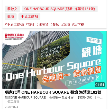
黎啟文
ONE HARBOUR SQUARE(觀塘, 海濱道181號)
觀塘
中原工商舖
#中原工商铺
#商铺
#海滨道
#餐饮
#观塘
#写字楼
01:54
獨家代理 ONE HARBOUR SQUARE 觀塘 海濱道181號
觀塘ONE HARBOUR SQUARE ｜全幢唯一 飲食樓層｜【獨家代理】｜中原工商舖 位於觀塘臨海地段嘅ONE HARBOUR SQUARE，全幢唯一嘅飲食樓層連特大平台，絕對適合各類餐飲同宴會場所進駐！想睇睇現場環境？即刻去片！ 請即聯絡中原(工商舖)了解更多詳情！ 楊小姐 Grace Yeung (E-474908) 9622 3521 📱 https://wa.me/85296...
中原工商舖
20/8/2024