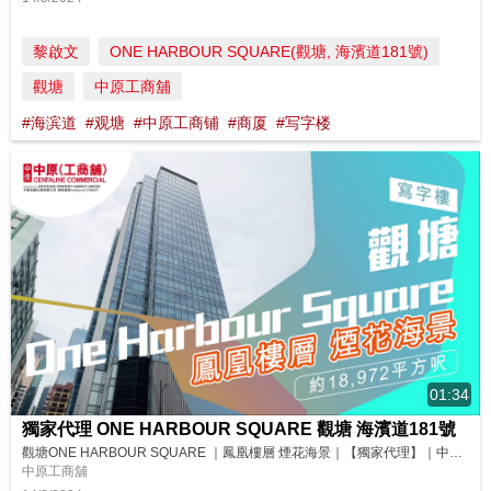
黎啟文
ONE HARBOUR SQUARE(觀塘, 海濱道181號)
觀塘
中原工商舖
#海滨道
#观塘
#中原工商铺
#商厦
#写字楼
01:34
獨家代理 ONE HARBOUR SQUARE 觀塘 海濱道181號
觀塘ONE HARBOUR SQUARE ｜鳳凰樓層 煙花海景｜【獨家代理】｜中原工商舖 今日同大家推介觀塘臨海地段嘅ONE HARBOUR SQUARE高層全層單位，係大廈嘅鳳凰樓層，享有無遮擋嘅煙花海景，用嚟做總部辦公室就啱晒喇！即刻去片睇睇啦！ 請即聯絡中原(工商舖)了解更多詳情！ 楊小姐 Grace Yeung (E-474908) 9622 3521 📱 https://wa....
中原工商舖