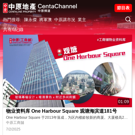
節目表
熱門搜尋:
陳永傑
將軍澳
中原講市況
業主
共有6紀錄
01:09
物业资料库 One Harbour Square 观塘海滨道181号
One Harbour Square 于2013年落成，为区内楼龄较新的商厦。大厦楼高25层，全层面积近1.9万平方呎，楼底高约3.8米，空间感充足。步行至观塘港铁站约10分钟路程，沿途有不少食肆及商店，配套设施相当完善。立即收看影片了解更多详细资料。 https://oir.centanet.com/zh-cn/property/office/kl-kwun-tong-one-harbour-...
中原工商舖
7/2/2025