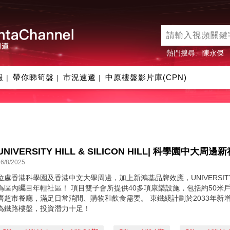
熱門搜尋:
陳永傑
報
帶你睇筍盤
市況速遞
中原樓盤影片庫(CPN)
|
|
|
26/8/2025
位處香港科學園及香港中文大學周邊，加上新鴻基品牌效應，UNIVERSITY HI
為區內矚目年輕社區！ 項目雙子會所提供40多項康樂設施，包括約50米
齊超市餐廳，滿足日常消閒、購物和飲食需要。 東鐵綫計劃於2033年新
為鐵路樓盤，投資潛力十足！