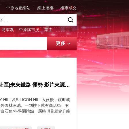
|
|
中原地產網站
網上搵樓
樓市成交
將軍澳
中原講市況
業主
更多
UNIVERSITY HILL & SILICON HILL| 科學園中大周邊新社區|未來鐵路 優勢 影片來源: FINANCE 730
LL及SILICON HILL入伙後，旋即成
戶外園林泳池。一到樓下就有商店街，有
增白石角/科學園站點，屆時項目就會升級