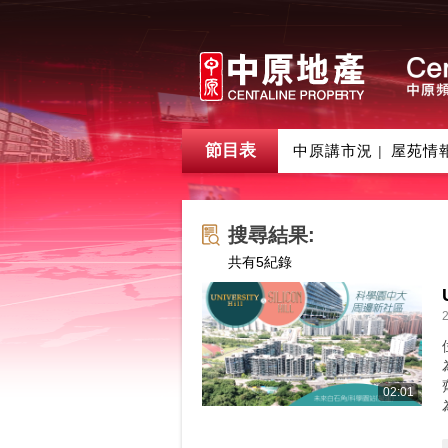
節目表
中原講市況
屋苑情
|
搜尋結果:
共有
5
紀錄
02:01