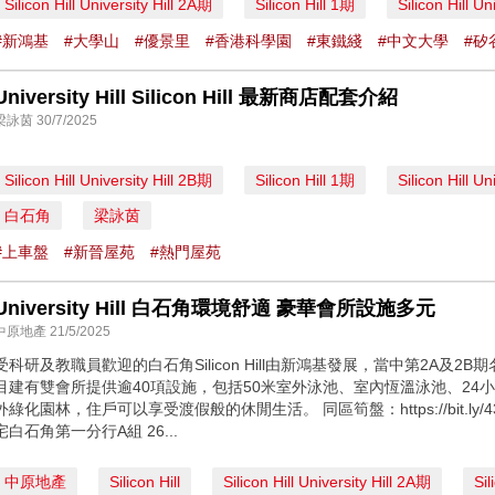
Silicon Hill University Hill 2A期
Silicon Hill 1期
Silicon Hill U
#新鴻基
#大學山
#優景里
#香港科學園
#東鐵綫
#中文大學
#矽
University Hill Silicon Hill 最新商店配套介紹
梁詠茵 30/7/2025
Silicon Hill University Hill 2B期
Silicon Hill 1期
Silicon Hill U
白石角
梁詠茵
#上車盤
#新晉屋苑
#熱門屋苑
University Hill 白石角環境舒適 豪華會所設施多元
中原地產 21/5/2025
受科研及教職員歡迎的白石角Silicon Hill由新鴻基發展，當中第2A及2B期名為Un
目建有雙會所提供逾40項設施，包括50米室外泳池、室內恆溫泳池、24
外綠化園林，住戶可以享受渡假般的休閒生活。 同區筍盤：https://bit.ly
宅白石角第一分行A組 26...
中原地產
Silicon Hill
Silicon Hill University Hill 2A期
Sil