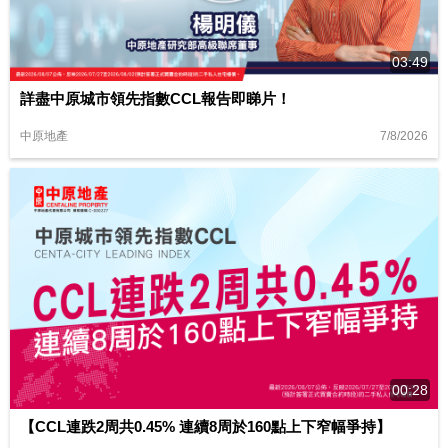
03:49
詳盡中原城市領先指數CCL報告即睇片！
7/8/2026
中原地產
00:28
【CCL連跌2周共0.45% 連續8周於160點上下窄幅爭持】