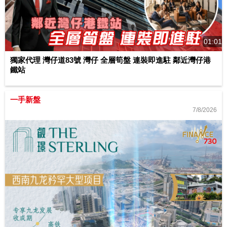
01:01
獨家代理 灣仔道83號 灣仔 全層筍盤 連裝即進駐 鄰近灣仔港
鐵站
一手新盤
7/8/2026