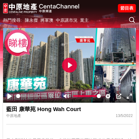
節目表
熱門搜尋:
陳永傑
將軍澳
中原講市況
業主
Play
01:11
Play
Mute
Settings
PIP
Ente
藍田 康華苑 Hong Wah Court
fulls
中原地產
13/5/2022