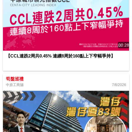
00:28
【CCL連跌2周共0.45% 連續8周於160點上下窄幅爭持】
筍盤巡禮
7/8/2026
中原工商舖