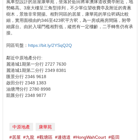
風車型設計的居屋康華苑，坐落於藍田將軍澳隊道收費亭附近，地
勢略高。3座大樓呈三角型排列，不少單位望收費亭及附近的青蔥
樹木，景致非常開揚。相對同區的居屋，康華苑的單位呎碼比較
細，實用面積由約346至423呎平方呎，為一房或兩房間隔，附帶
細露台。由於入場門檻相對低，縱然有一定樓齡，二手轉售仍有承
接。
同區筍盤：
https://bit.ly/2YSqQ2Q
鄰近中原地產分行:
麗港城1期第一分行 2727 7630
麗港城1期第二分行 2349 8381
匯景分行 2346 9618
啟田分行 2348 1383
油塘灣分行 2780 8998
凱匯分行 2348 9877
中原地產
康華苑
#居屋
#九龍
#觀塘區
#連德道
#HongWahCourt
#藍田