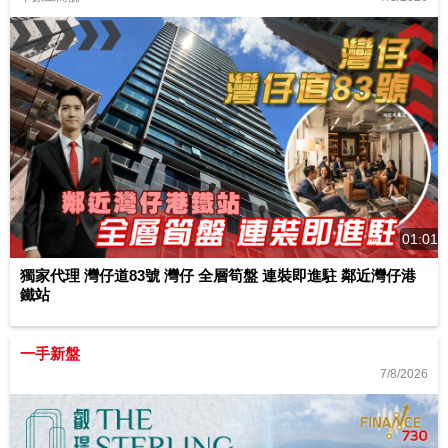
01:01
獨家代理 灣仔道83號 灣仔 全層筍盤 連裝即進駐 鄰近灣仔港
鐵站
一手新盤
7/8/2026