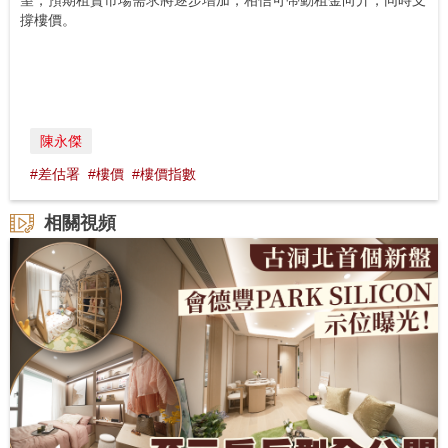
撐樓價。
陳永傑
#差估署
#樓價
#樓價指數
相關視頻