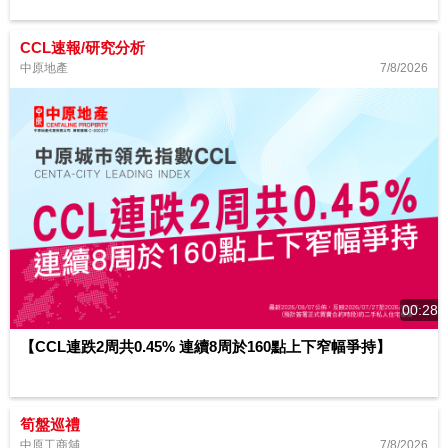
CCL速報/研究分析
7/8/2026
中原地產
00:28
【CCL連跌2周共0.45% 連續8周於160點上下窄幅爭持】
筍盤巡禮
7/8/2026
中原工商舖