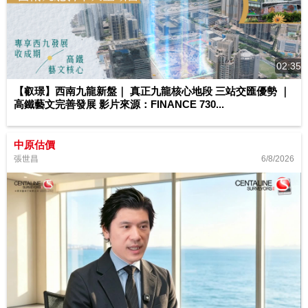
02:35
【叡璟】西南九龍新盤｜ 真正九龍核心地段 三站交匯優勢 ｜
高鐵藝文完善發展 影片來源：FINANCE 730...
中原估價
6/8/2026
張世昌