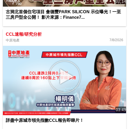
02:14
古洞北首個住宅項目 會德豐PARK SILICON 示位曝光！一至
三房戶型全公開！ 影片來源：Finance7...
CCL速報/研究分析
7/8/2026
中原地產
03:49
詳盡中原城市領先指數CCL報告即睇片！