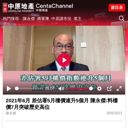
節目表
熱門搜尋:
陳永傑
將軍澳
中原講市況
業主
Play
05:07
Play
Mute
Settings
PIP
Ente
2021年6月 差估署5月樓價連升5個月 陳永傑:料樓
fulls
價7月突破歷史高位
陳永傑
30/6/2021