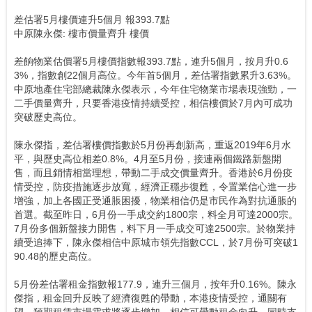
差估署5月樓價連升5個月 報393.7點
中原陳永傑: 樓市價量齊升 樓價
差餉物業估價署5月樓價指數報393.7點，連升5個月，按月升0.6
3%，指數創22個月高位。今年首5個月，差估署指數累升3.63%。
中原地產住宅部總裁陳永傑表示，今年住宅物業市場表現強勁，一
二手價量齊升，只要香港疫情持續受控，相信樓價於7月內可成功
突破歷史高位。
陳永傑指，差估署樓價指數於5月份再創新高，重返2019年6月水
平，與歷史高位相差0.8%。4月至5月份，接連兩個鐵路新盤開
售，而且銷情相當理想，帶動二手成交價量齊升。香港於6月份疫
情受控，防疫措施逐步放寬，經濟正穩步復甦，令置業信心進一步
增強，加上各國正受通脹困擾，物業相信仍是市民作為對抗通脹的
首選。截至昨日，6月份一手成交約1800宗，料全月可達2000宗。
7月份多個新盤接力開售，料下月一手成交可達2500宗。於物業持
續受追捧下，陳永傑相信中原城市領先指數CCL，於7月份可突破1
90.48的歷史高位。
5月份差估署租金指數報177.9，連升三個月，按年升0.16%。陳永
傑指，租金回升反映了經濟復甦的帶動，本港疫情受控，通關有
望，預期租賃市場需求將逐步增加，相信可帶動租金向升，同時支