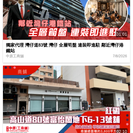
01:01
獨家代理 灣仔道83號 灣仔 全層筍盤 連裝即進駐 鄰近灣仔港
鐵站
7/8/2026
中原工商舖
02:10