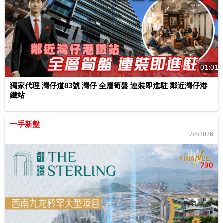
01:01
獨家代理 灣仔道83號 灣仔 全層筍盤 連裝即進駐 鄰近灣仔港
鐵站
一手新盤
7/8/2026