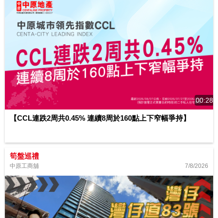
00:28
【CCL連跌2周共0.45% 連續8周於160點上下窄幅爭持】
筍盤巡禮
7/8/2026
中原工商舖