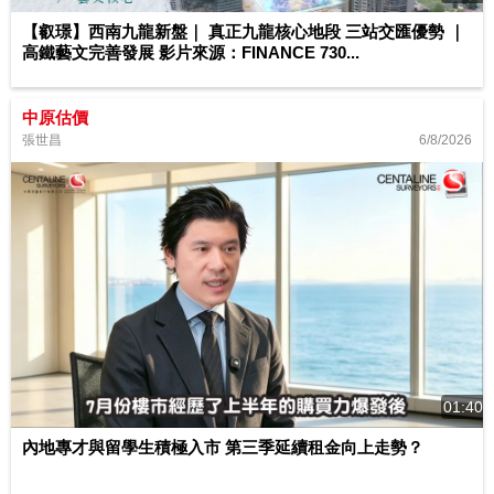
【叡璟】西南九龍新盤｜ 真正九龍核心地段 三站交匯優勢 ｜
高鐵藝文完善發展 影片來源：FINANCE 730...
中原估價
6/8/2026
張世昌
01:40
內地專才與留學生積極入市 第三季延續租金向上走勢？