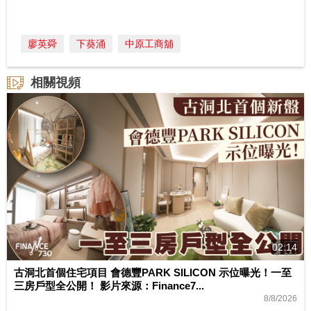
廖英舜
下葵涌
中原工商舖
相關視頻
02:14
古洞北首個住宅項目 會德豐PARK SILICON 示位曝光！一至
三房戶型全公開！ 影片來源：Finance7...
8/8/2026