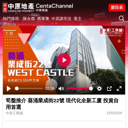
節目表
熱門搜尋:
陳永傑
將軍澳
中原講市況
業主
Play
02:04
Play
Mute
Settings
PIP
Ente
筍盤推介 葵涌業成街22號 現代化全新工廈 投資自
fulls
用首選
中原工商舖
15/5/2026