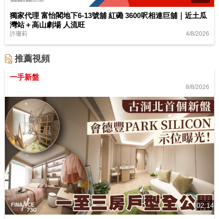
獨家代理 富怡閣地下6-13號舖 紅磡 3600呎相連巨舖｜近土瓜
灣站＋高山劇場 人流旺
4/8/2026
許珊莉
推薦視頻
一手新盤
8/8/2026
02:14