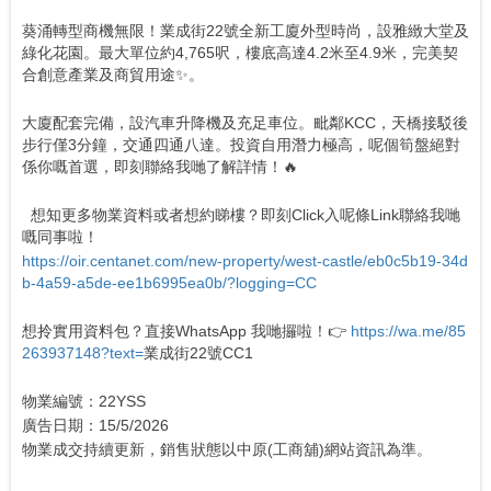
葵涌轉型商機無限！業成街22號全新工廈外型時尚，設雅緻大堂及
綠化花園。最大單位約4,765呎，樓底高達4.2米至4.9米，完美契
合創意產業及商貿用途✨。
大廈配套完備，設汽車升降機及充足車位。毗鄰KCC，天橋接駁後
步行僅3分鐘，交通四通八達。投資自用潛力極高，呢個筍盤絕對
係你嘅首選，即刻聯絡我哋了解詳情！🔥
想知更多物業資料或者想約睇樓？即刻Click入呢條Link聯絡我哋
嘅同事啦！
https://oir.centanet.com/new-property/west-castle/eb0c5b19-34d
b-4a59-a5de-ee1b6995ea0b/?logging=CC
想拎實用資料包？直接WhatsApp 我哋攞啦！👉
https://wa.me/85
263937148?text=
業成街22號CC1
物業編號：22YSS
廣告日期：15/5/2026
物業成交持續更新，銷售狀態以中原(工商舖)網站資訊為準。