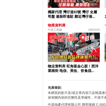
01:01
獨家代理 灣仔道83號 灣仔 全層
筍盤 連裝即進駐 鄰近灣仔港...
物業資料庫
中原工商舖
6/8/2026
02:05
物业资料库 旺角吸金心脏！西洋
菜南街 电信、美妆、饮食战...
免責條款:
本網頁的影片及/或文章內容只反映講
保有關內容的完整性及準確性，中原不
中原地產代理有限公司 牌照號碼 C-0002