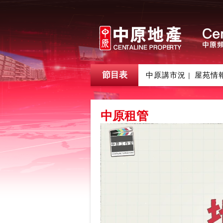
節目表
中原講市況
屋苑情
|
中原租管