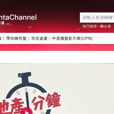
熱門搜尋:
陳永傑
報
帶你睇筍盤
市況速遞
中原樓盤影片庫(CPN)
|
|
|