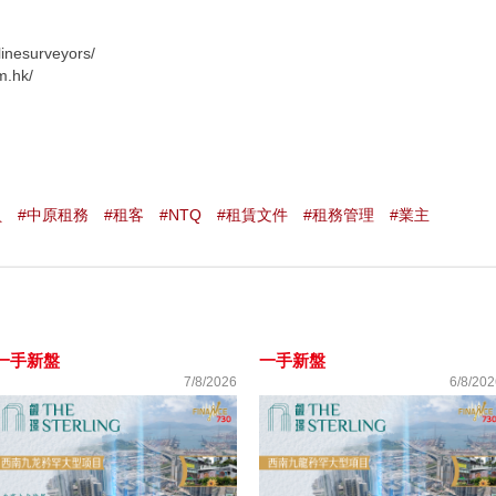
inesurveyors/
.hk/
員
#中原租務
#租客
#NTQ
#租賃文件
#租務管理
#業主
一手新盤
一手新盤
7/8/2026
6/8/202