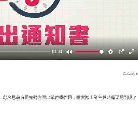
Play
01:00
Mute
Settings
PIP
En
ful
21/2/202
o Quit)，顧名思義有通知對方遷出單位嘅作用，咁實際上業主幾時需要用到呢？