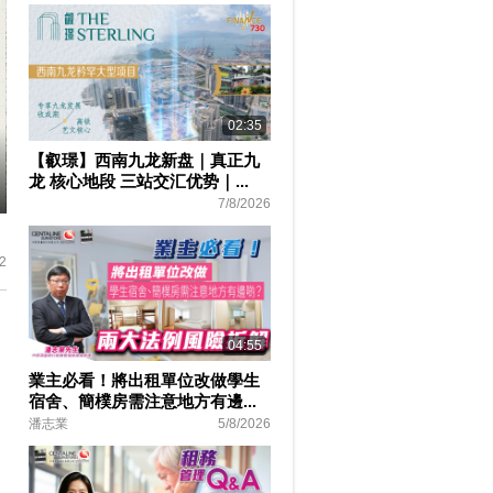
02:35
【叡璟】西南九龙新盘｜真正九
龙 核心地段 三站交汇优势｜...
7/8/2026
ter
lscreen
2
04:55
業主必看！將出租單位改做學生
宿舍、簡樸房需注意地方有邊...
潘志業
5/8/2026