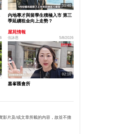
01:40
內地專才與留學生積極入市 第三
季延續租金向上走勢？
屋苑情報
6
伍詠恩
5/8/2026
02:10
嘉峯匯會所
實影片及/或文章所載的內容，故並不擔