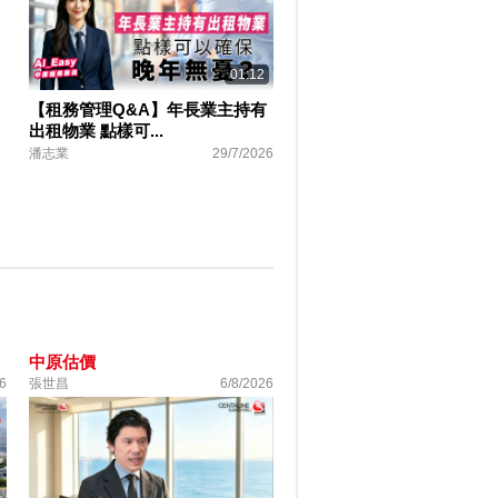
01:12
【租務管理Q&A】年長業主持有
出租物業 點樣可...
潘志業
29/7/2026
中原估價
6
張世昌
6/8/2026