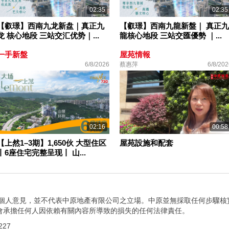
02:35
02:35
【叡璟】西南九龙新盘｜真正九
【叡璟】西南九龍新盤｜ 真正九
龙 核心地段 三站交汇优势｜...
龍核心地段 三站交匯優勢 ｜...
一手新盤
屋苑情報
6/8/2026
蔡惠萍
6/8/202
02:16
00:58
【上然1–3期】1,650伙 大型住区
屋苑設施和配套
丨6座住宅完整呈现丨 山...
者個人意見，並不代表中原地產有限公司之立場。中原並無採取任何步驟核
會承擔任何人因依賴有關內容所導致的損失的任何法律責任。
27