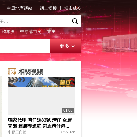
|
|
中原地產網站
網上搵樓
樓市成交
將軍澳
中原講市況
業主
更多
相關視頻
01:01
獨家代理 灣仔道83號 灣仔 全層
筍盤 連裝即進駐 鄰近灣仔港...
中原工商舖
7/8/2026