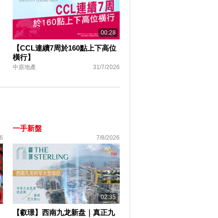
00:28
【CCL連續7周於160點上下高位
橫行】
中原地產
31/7/2026
一手新盤
6
7/8/2026
02:35
【叡璟】西南九龙新盘｜真正九