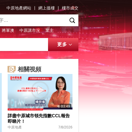
|
|
中原地產網站
網上搵樓
樓市成交
將軍澳
中原講市況
業主
更多
相關視頻
03:49
詳盡中原城市領先指數CCL報告
即睇片！
中原地產
7/8/2026