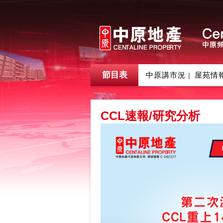
節目表
中原講市況
屋苑情
|
CCL速報/研究分析