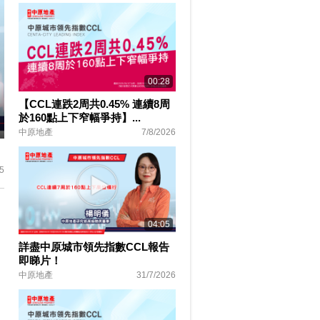
00:28
【CCL連跌2周共0.45% 連續8周
於160點上下窄幅爭持】...
中原地產
7/8/2026
ter
lscreen
5
04:05
詳盡中原城市領先指數CCL報告
即睇片！
中原地產
31/7/2026