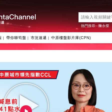
熱門搜尋:
陳永傑
報
帶你睇筍盤
市況速遞
中原樓盤影片庫(CPN)
|
|
|