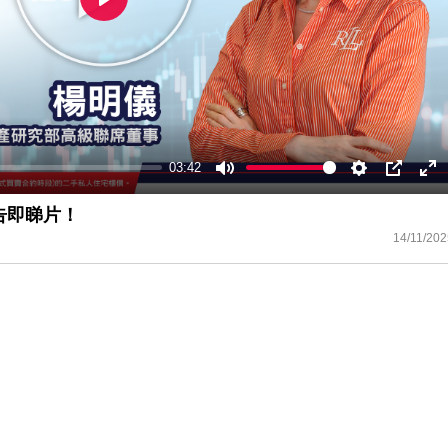
Play
03:42
Mute
Settings
PIP
En
ful
告即睇片！
14/11/202