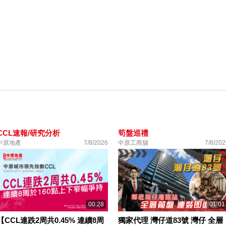
CCL速報/研究分析
筍盤巡禮
中原地產
7/8/2026
中原工商舖
7/8/202
00:28
01:01
【CCL連跌2周共0.45% 連續8周
獨家代理 灣仔道83號 灣仔 全層