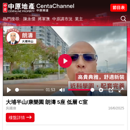
節目表
熱門搜尋:
陳永傑
將軍澳
中原講市況
業主
Play
01:53
Play
Mute
Settings
PIP
Ente
大埔半山/康樂園 朗濤 5座 低層 C室
fulls
吳國偉
16/6/2025
樓盤詳情