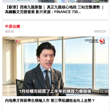
【叡璟】西南九龍新盤｜ 真正九龍核心地段 三站交匯優勢 ｜
高鐵藝文完善發展 影片來源：FINANCE 730...
中原估價
6/8/2026
張世昌
01:40
內地專才與留學生積極入市 第三季延續租金向上走勢？