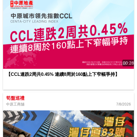
00:28
【CCL連跌2周共0.45% 連續8周於160點上下窄幅爭持】
筍盤巡禮
7/8/2026
中原工商舖