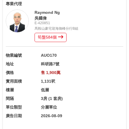
專業代理
Raymond Ng
吳國偉
E-420851
馬鞍山豪宅迎海御峰分行B組
筍盤
584
個
物業編號
AUO170
地址
科研路7號
價格
售 1,900萬
實用面積
1,131呎
樓層
低層
間隔
3房
(1 套房)
單位類型
分層單位
廣告日期
2026-08-09