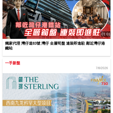
01:01
獨家代理 灣仔道83號 灣仔 全層筍盤 連裝即進駐 鄰近灣仔港
鐵站
一手新盤
7/8/2026