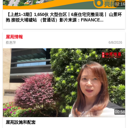
02:16
【上然1–3期】1,650伙 大型住区丨6座住宅完整呈现丨 山景环
抱 接驳大埔墟站 （普通话）影片来源：FINANCE...
屋苑情報
6/8/2026
蔡惠萍
00:58
屋苑設施和配套