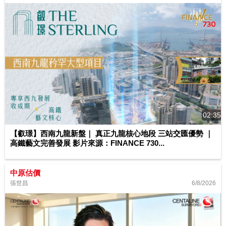
02:35
【叡璟】西南九龍新盤｜ 真正九龍核心地段 三站交匯優勢 ｜
高鐵藝文完善發展 影片來源：FINANCE 730...
中原估價
6/8/2026
張世昌