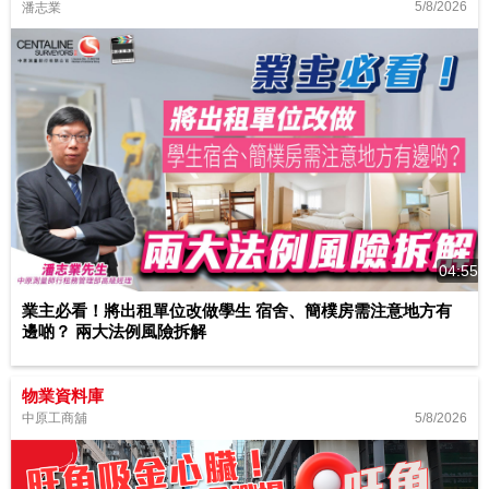
5/8/2026
潘志業
04:55
業主必看！將出租單位改做學生 宿舍、簡樸房需注意地方有
邊啲？ 兩大法例風險拆解
物業資料庫
5/8/2026
中原工商舖