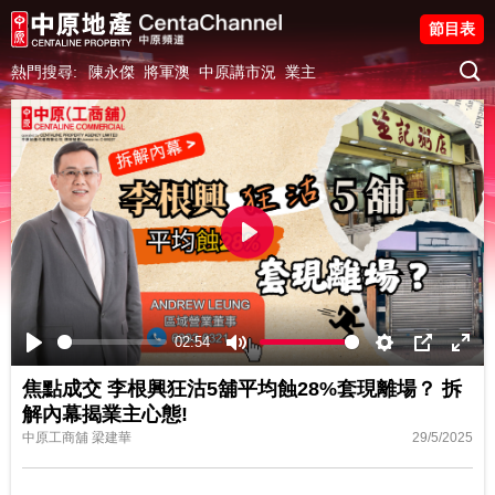
節目表
熱門搜尋:
陳永傑
將軍澳
中原講市況
業主
Play
02:54
Play
Mute
Settings
PIP
Ente
焦點成交 李根興狂沽5舖平均蝕28%套現離場？ 拆
fulls
解內幕揭業主心態!
中原工商舖 梁建華
29/5/2025