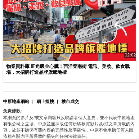
02:02
物業資料庫 旺角吸金心臟！西洋菜南街 電訊、美妝、飲食戰
場，大招牌打造品牌旗艦地標
|
|
中原地產網站
網上搵樓
樓市成交
免責條款:
本網頁的影片及/或文章內容只反映講者個人意見，並不代表中原地產
有限公司之立場。中原並無採取任何步驟核實影片及/或文章所載的內
容，故並不擔保有關內容的完整性及準確性，中原不會承擔任何人因
依賴有關內容所導致的損失的任何法律責任。