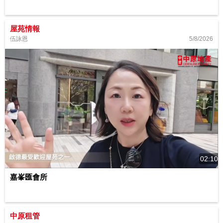
屋苑情報
5/8/2026
伍詠恩
02:10
嘉峯匯會所
中原租管