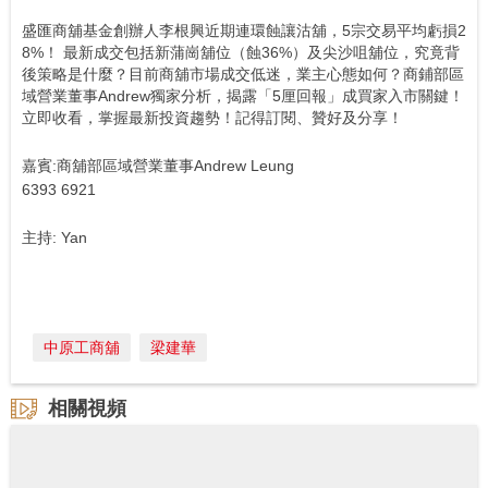
盛匯商舖基金創辦人李根興近期連環蝕讓沽舖，5宗交易平均虧損2
8%！ 最新成交包括新蒲崗舖位（蝕36%）及尖沙咀舖位，究竟背
後策略是什麼？目前商舖市場成交低迷，業主心態如何？商鋪部區
域營業董事Andrew獨家分析，揭露「5厘回報」成買家入市關鍵！
立即收看，掌握最新投資趨勢！記得訂閱、贊好及分享！
嘉賓:商舖部區域營業董事Andrew Leung
6393 6921
主持: Yan
中原工商舖
梁建華
相關視頻