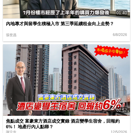
01:40
內地專才與留學生積極入市 第三季延續租金向上走勢？
6/8/2026
張世昌
02:57
焦點成交 富豪東方酒店成交實錄 酒店變學生宿舍，回報約
6%！ 地產行內人點睇？
12/5/2026
謝立生