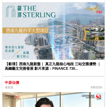
02:35
【叡璟】西南九龍新盤｜ 真正九龍核心地段 三站交匯優勢 ｜
高鐵藝文完善發展 影片來源：FINANCE 730...
中原估價
6/8/2026
張世昌