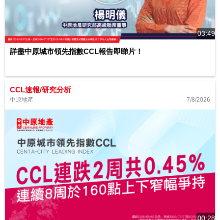
03:49
詳盡中原城市領先指數CCL報告即睇片！
CCL速報/研究分析
7/8/2026
中原地產
00:28