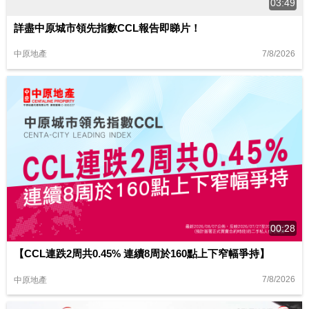
03:49
詳盡中原城市領先指數CCL報告即睇片！
7/8/2026
中原地產
00:28
【CCL連跌2周共0.45% 連續8周於160點上下窄幅爭持】
7/8/2026
中原地產