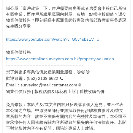
喺公屋「富戶政策」下，住戶需要向房署或者房委會申報自己所擁
有嘅物業，而住戶所繼承嘅國內村屋、農地，點樣申報價值？遞交
物業估價報告？即刻睇睇中原測量師行專業估價部聯席董事吳庭琛
先生嘅分享啦！
https://www.youtube.com/watch?v=G5v4sbsEVTU
物業估價服務
https://www.centalinesurveyors.com.hk/property-valuation
----------------------------------------------------
想了解更多專業估價及產業測量服務，😊😊😊
歡迎致電：(852) 2139 6622 📞
Email：surveying@mail.centanet.com 🌐
物業估價服務 | 報稅估價及印花稅上訴 | 舊樓收購合併
免責條款：本影片及/或文章内容只反映講者個人意見，並不代表
本公司之立場。中原測量師行並無採取任何步驟核實影片及/或文
章所載的内容，故並不擔保有關内容的完整性及準確性，本公司不
會承擔任何人因依賴有關內容所導致的損失的任何法律責任。若閣
下對於影片内容存有疑問，應諮詢專業人士建議。