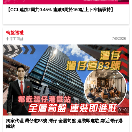
【CCL連跌2周共0.45% 連續8周於160點上下窄幅爭持】
筍盤巡禮
7/8/2026
中原工商舖
01:01
獨家代理 灣仔道83號 灣仔 全層筍盤 連裝即進駐 鄰近灣仔港
鐵站