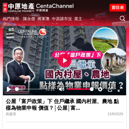
節目表
熱門搜尋:
陳永傑
將軍澳
中原講市況
業主
Play
01:21
Play
Mute
Settings
PIP
Ente
公屋「富戶政策」下 住戶繼承 國內村屋、農地 點
fulls
樣為物業申報 價值？│公屋│富...
吳庭琛
15/6/2026