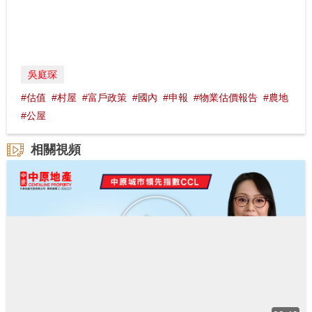
吳庭琛
#估值
#村屋
#富戶政策
#國內
#申報
#物業估價報告
#農地
#公屋
相關視頻