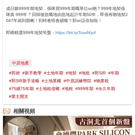
成日聽999年期地契，係咪買999年期嘅單位so啲？999年地契係
咪真‧999年 ? 回歸後批嘅地由批地起計年期50年，即係有啲地契2
047年就到期喇！到時會唔會續㗎？郭sir話你知啦！
即睇精選999年地契筍盤：
https://bit.ly/3zw4Kp4
中原地產
#郭昶
#新手教學
#土地年期
#地契
#地租
#郭SIR
#年期
#郭SIR新手攻略
#土地業權
#中原訓練學院
#物業稅
#75續75年期
#土地租借權
#地稅
#999年期
#永久年期
#業主開支
相關視頻