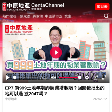
節目表
熱門搜尋:
陳永傑
將軍澳
中原講市況
業主
Play
05:15
Play
Mute
Settings
PIP
Ente
EP7 買999土地年期的物 業著數啲？回歸後批出的
fulls
地可以過 渡2047嗎？
中原地產
26/7/2022