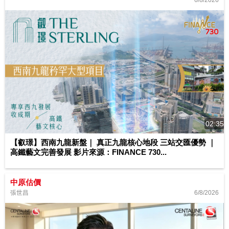
6/8/2026
02:35
【叡璟】西南九龍新盤｜ 真正九龍核心地段 三站交匯優勢 ｜
高鐵藝文完善發展 影片來源：FINANCE 730...
中原估價
6/8/2026
張世昌