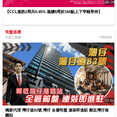
00:28
【CCL連跌2周共0.45% 連續8周於160點上下窄幅爭持】
筍盤巡禮
7/8/2026
中原工商舖
01:01
獨家代理 灣仔道83號 灣仔 全層筍盤 連裝即進駐 鄰近灣仔港
鐵站