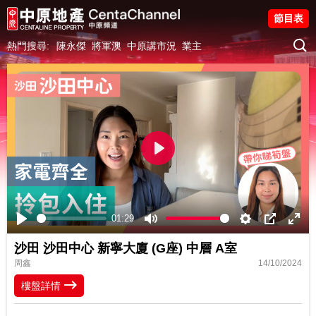
節目表
熱門搜尋:
陳永傑
將軍澳
中原講市況
業主
Play
01:29
Play
Mute
Settings
PIP
Ente
沙田 沙田中心 新寧大廈 (G座) 中層 A室
fulls
周鑫
14/10/2024
樓盤詳情