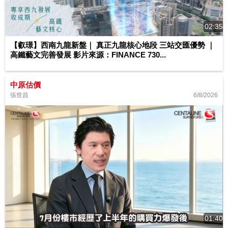
02:35
【叡璟】西南九龍新盤｜ 真正九龍核心地段 三站交匯優勢 ｜
高鐵藝文完善發展 影片來源：FINANCE 730...
中原估價
6/8/2026
張世昌
01:40