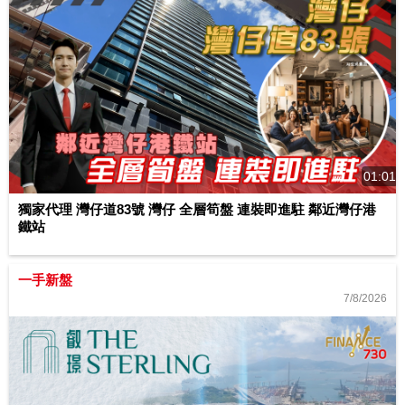
01:01
獨家代理 灣仔道83號 灣仔 全層筍盤 連裝即進駐 鄰近灣仔港
鐵站
一手新盤
7/8/2026