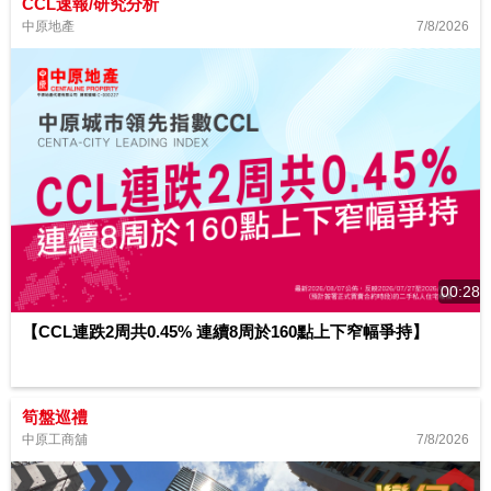
CCL速報/研究分析
7/8/2026
中原地產
00:28
【CCL連跌2周共0.45% 連續8周於160點上下窄幅爭持】
筍盤巡禮
7/8/2026
中原工商舖