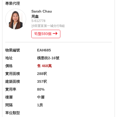
專業代理
Sarah Chau
周鑫
S-612778
沙田置富第一城分行B組
筍盤
593
個
物業編號
EAH685
地址
橫壆街2-16號
價格
售 468萬
實用面積
288呎
建築面積
357呎
實用率
80%
樓層
中層
間隔
1房
單位類型