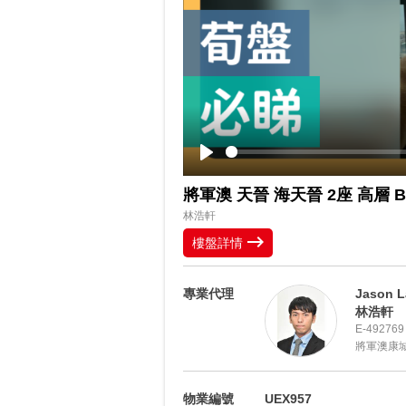
Play
將軍澳 天晉 海天晉 2座 高層 
林浩軒
樓盤詳情
專業代理
Jason 
林浩軒
E-492769
將軍澳康
物業編號
UEX957