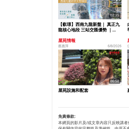
02:35
【叡璟】西南九龍新盤｜ 真正九
龍核心地段 三站交匯優勢 ｜...
屋苑情報
蔡惠萍
6/8/2026
00:58
屋苑設施和配套
免責條款:
本網頁的影片及/或文章內容只反映講
保有關內容的完整性及準確性，中原不