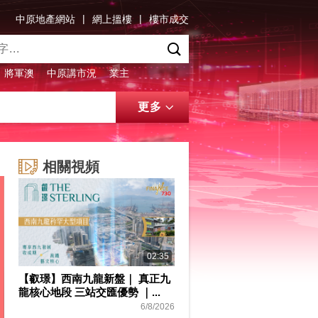
|
|
中原地產網站
網上搵樓
樓市成交
將軍澳
中原講市況
業主
更多
相關視頻
02:35
【叡璟】西南九龍新盤｜ 真正九
龍核心地段 三站交匯優勢 ｜...
6/8/2026