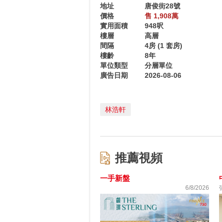
地址
唐俊街28號
價格
售 1,908萬
實用面積
948呎
樓層
高層
間隔
4房
(1 套房)
樓齡
8年
單位類型
分層單位
廣告日期
2026-08-06
林浩軒
推薦視頻
一手新盤
6/8/2026