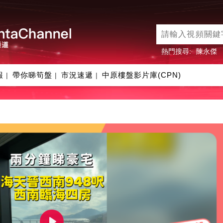
熱門搜尋:
陳永傑
報
帶你睇筍盤
市況速遞
中原樓盤影片庫(CPN)
|
|
|