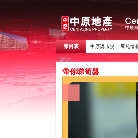
節目表
中原講市況
屋苑情
|
帶你睇筍盤