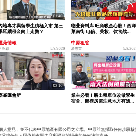
01:40
02:05
內地專才與留學生積極入市 第三
物业资料库 旺角吸金心脏！西洋
季延續租金向上走勢？
菜南街 电信、美妆、饮食战...
屋苑情報
中原租管
伍詠恩
5/8/2026
潘志業
5/8/202
02:10
04:55
嘉峯匯會所
業主必看！將出租單位改做學生
宿舍、簡樸房需注意地方有邊...
者個人意見，並不代表中原地產有限公司之立場。中原並無採取任何步驟核
會承擔任何人因依賴有關內容所導致的損失的任何法律責任。