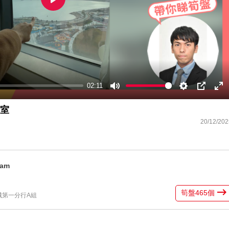
Play
02:11
Mute
Settings
PIP
En
ful
B室
20/12/202
Lam
筍盤
465
個
城第一分行A組