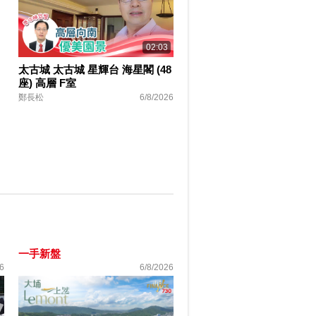
02:03
太古城 太古城 星輝台 海星閣 (48
座) 高層 F室
鄭長松
6/8/2026
一手新盤
6
6/8/2026