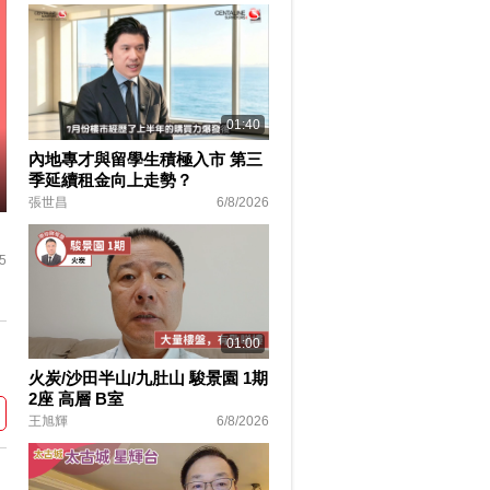
01:40
內地專才與留學生積極入市 第三
季延續租金向上走勢？
張世昌
6/8/2026
ter
lscreen
5
01:00
火炭/沙田半山/九肚山 駿景園 1期
2座 高層 B室
王旭輝
6/8/2026