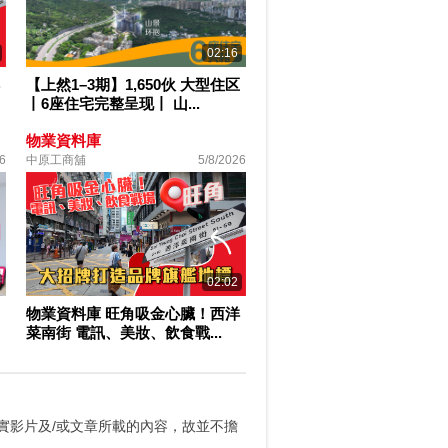
02:16
【上然1–3期】1,650伙 大型住区
丨6座住宅完整呈现丨 山...
物業資料庫
6
中原工商舖
5/8/2026
02:02
物業資料庫 旺角吸金心臟！西洋
菜南街 電訊、美妝、飲食戰...
實影片及/或文章所載的內容，故並不擔