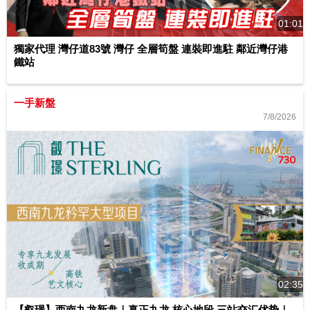
01:01
獨家代理 灣仔道83號 灣仔 全層筍盤 連裝即進駐 鄰近灣仔港
鐵站
一手新盤
7/8/2026
02:35
【叡璟】西南九龙新盘｜真正九龙 核心地段 三站交汇优势｜