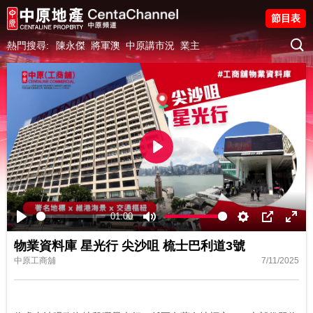
節目表
熱門搜尋:
陳永傑
將軍澳
中原講市況
業主
Play
01:00
Play
Mute
Settings
PIP
Ente
物業資料庫 星光行 尖沙咀 梳士巴利道3號
fulls
中原工商舖
7/11/2025