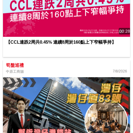
00:28
【CCL連跌2周共0.45% 連續8周於160點上下窄幅爭持】
筍盤巡禮
7/8/2026
中原工商舖