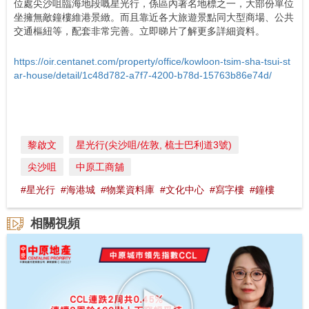
位處尖沙咀臨海地段嘅星光行，係區內著名地標之一，大部份單位
坐擁無敵鐘樓維港景緻。而且靠近各大旅遊景點同大型商場、公共
交通樞紐等，配套非常完善。立即睇片了解更多詳細資料。
https://oir.centanet.com/property/office/kowloon-tsim-sha-tsui-st
ar-house/detail/1c48d782-a7f7-4200-b78d-15763b86e74d/
黎啟文
星光行(尖沙咀/佐敦, 梳士巴利道3號)
尖沙咀
中原工商舖
#星光行
#海港城
#物業資料庫
#文化中心
#寫字樓
#鐘樓
相關視頻