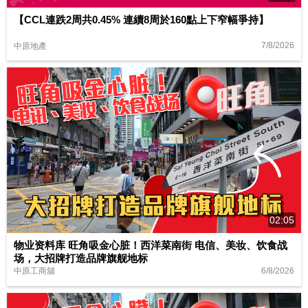
【CCL連跌2周共0.45% 連續8周於160點上下窄幅爭持】
7/8/2026
中原地產
02:05
物业资料库 旺角吸金心脏！西洋菜南街 电信、美妆、饮食战
场，大招牌打造品牌旗舰地标
6/8/2026
中原工商舖