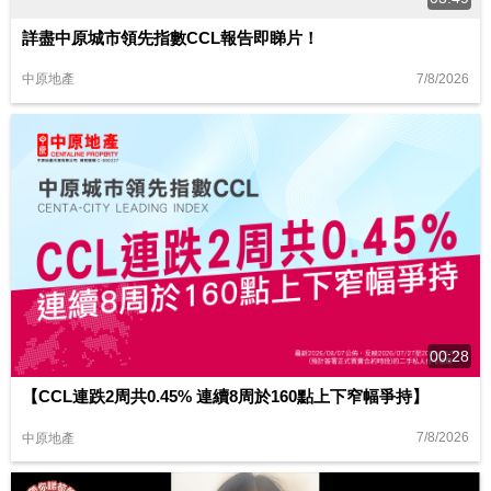
詳盡中原城市領先指數CCL報告即睇片！
7/8/2026
中原地產
00:28
【CCL連跌2周共0.45% 連續8周於160點上下窄幅爭持】
7/8/2026
中原地產