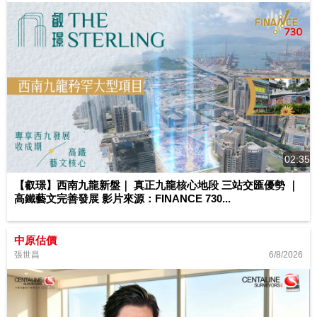
02:35
【叡璟】西南九龍新盤｜ 真正九龍核心地段 三站交匯優勢 ｜
高鐵藝文完善發展 影片來源：FINANCE 730...
中原估價
6/8/2026
張世昌