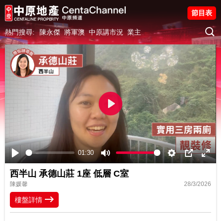
節目表
熱門搜尋:
陳永傑
將軍澳
中原講市況
業主
Play
01:30
Play
Mute
Settings
PIP
Ente
西半山 承德山莊 1座 低層 C室
fulls
陳媛馨
28/3/2026
樓盤詳情