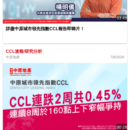
03:49
詳盡中原城市領先指數CCL報告即睇片！
CCL速報/研究分析
7/8/2026
中原地產
00:28