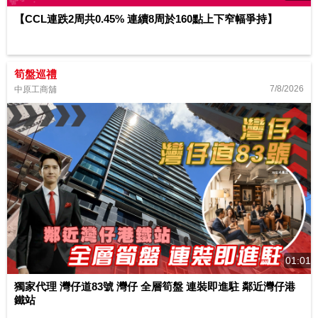
【CCL連跌2周共0.45% 連續8周於160點上下窄幅爭持】
筍盤巡禮
7/8/2026
中原工商舖
01:01
獨家代理 灣仔道83號 灣仔 全層筍盤 連裝即進駐 鄰近灣仔港
鐵站