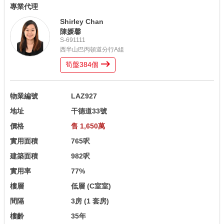
專業代理
Shirley Chan
陳媛馨
S-691111
西半山巴丙頓道分行A組
筍盤
384
個
物業編號
LAZ927
地址
干德道33號
價格
售 1,650萬
實用面積
765呎
建築面積
982呎
實用率
77%
樓層
低層
(C室室)
間隔
3房
(1 套房)
樓齡
35年