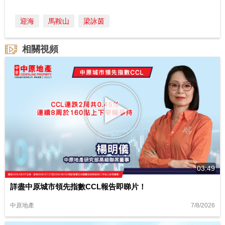
迎海
馬鞍山
梁詠茵
相關視頻
03:49
詳盡中原城市領先指數CCL報告即睇片！
7/8/2026
中原地產