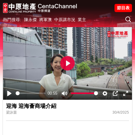
節目表
熱門搜尋:
陳永傑
將軍澳
中原講市況
業主
Play
00:55
Play
Mute
Settings
PIP
Ente
迎海 迎海薈商場介紹
fulls
梁詠茵
30/4/2025