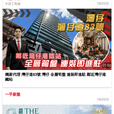
7/8/2026
中原工商舖
01:01
獨家代理 灣仔道83號 灣仔 全層筍盤 連裝即進駐 鄰近灣仔港
鐵站
一手新盤
7/8/2026