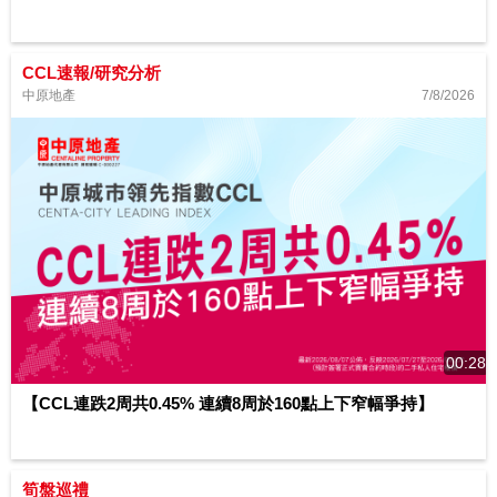
CCL速報/研究分析
7/8/2026
中原地產
00:28
【CCL連跌2周共0.45% 連續8周於160點上下窄幅爭持】
筍盤巡禮