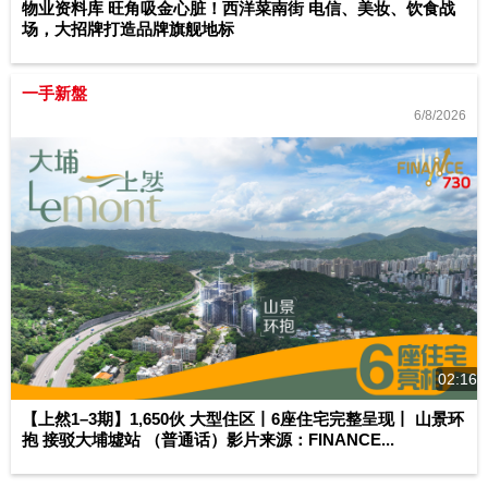
物业资料库 旺角吸金心脏！西洋菜南街 电信、美妆、饮食战
场，大招牌打造品牌旗舰地标
一手新盤
6/8/2026
02:16
【上然1–3期】1,650伙 大型住区丨6座住宅完整呈现丨 山景环
抱 接驳大埔墟站 （普通话）影片来源：FINANCE...