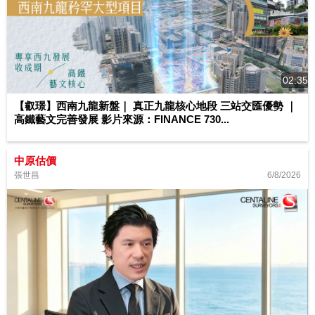
02:35
【叡璟】西南九龍新盤｜ 真正九龍核心地段 三站交匯優勢 ｜
高鐵藝文完善發展 影片來源：FINANCE 730...
中原估價
6/8/2026
張世昌