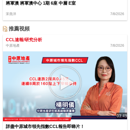
將軍澳 將軍澳中心 1期 6座 中層 E室
7/8/2026
宋燕洋
推薦視頻
CCL速報/研究分析
7/8/2026
中原地產
03:49
詳盡中原城市領先指數CCL報告即睇片！