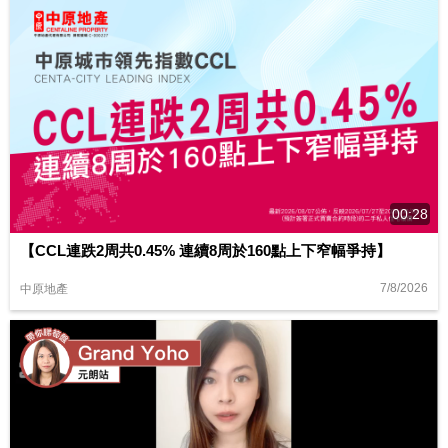
00:28
【CCL連跌2周共0.45% 連續8周於160點上下窄幅爭持】
7/8/2026
中原地產