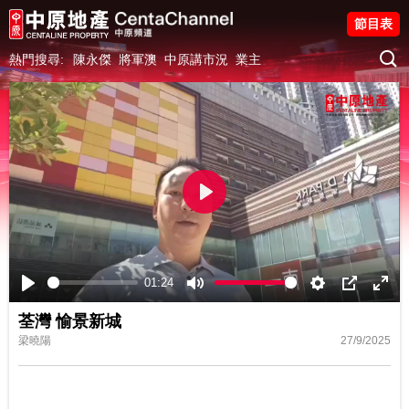
節目表
熱門搜尋:
陳永傑
將軍澳
中原講市況
業主
Play
01:24
Play
Mute
Settings
PIP
Ente
荃灣 愉景新城
fulls
梁曉陽
27/9/2025