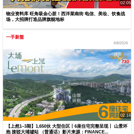
02:05
物业资料库 旺角吸金心脏！西洋菜南街 电信、美妆、饮食战
场，大招牌打造品牌旗舰地标
一手新盤
6/8/2026
02:16
【上然1–3期】1,650伙 大型住区丨6座住宅完整呈现丨 山景环
抱 接驳大埔墟站 （普通话）影片来源：FINANCE...