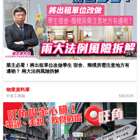
04:55
業主必看！將出租單位改做學生 宿舍、簡樸房需注意地方有
邊啲？ 兩大法例風險拆解
物業資料庫
5/8/2026
中原工商舖