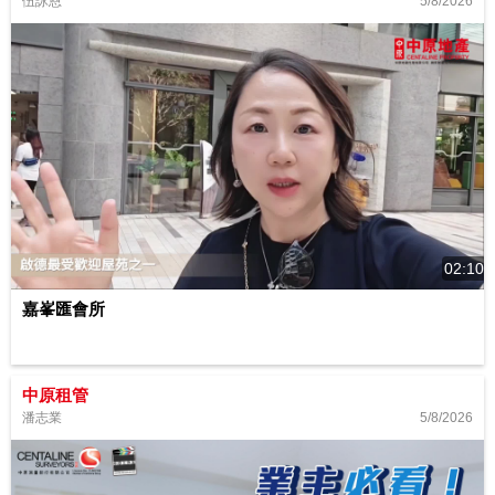
5/8/2026
伍詠恩
02:10
嘉峯匯會所
中原租管
5/8/2026
潘志業