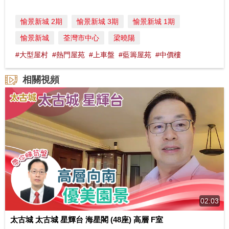
愉景新城 2期
愉景新城 3期
愉景新城 1期
愉景新城
荃灣市中心
梁曉陽
#大型屋村
#熱門屋苑
#上車盤
#藍籌屋苑
#中價樓
相關視頻
02:03
太古城 太古城 星輝台 海星閣 (48座) 高層 F室