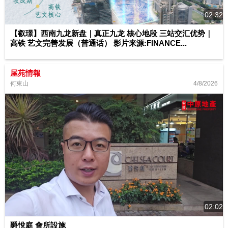
02:32
【叡璟】西南九龙新盘｜真正九龙 核心地段 三站交汇优势｜
高铁 艺文完善发展（普通话） 影片来源:FINANCE...
屋苑情報
4/8/2026
何東山
02:02
爵悅庭 會所設施