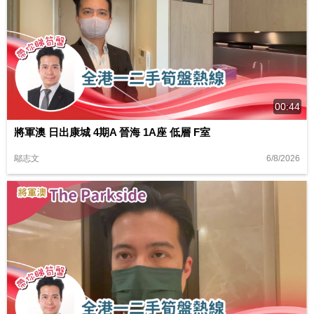
00:44
將軍澳 日出康城 4期A 晉海 1A座 低層 F室
6/8/2026
鄔志文