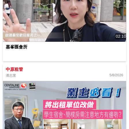
02:10
嘉峯匯會所
中原租管
5/8/2026
潘志業