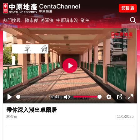
節目表
熱門搜尋:
陳永傑
將軍澳
中原講市況
業主
Play
02:41
Play
Mute
Settings
PIP
Ente
帶你深入淺出卓爾居
fulls
林金葆
11/1/2025