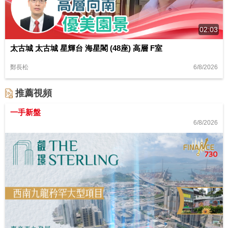
02:03
太古城 太古城 星輝台 海星閣 (48座) 高層 F室
6/8/2026
鄭長松
推薦視頻
一手新盤
6/8/2026