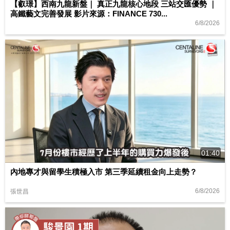
【叡璟】西南九龍新盤｜ 真正九龍核心地段 三站交匯優勢 ｜
高鐵藝文完善發展 影片來源：FINANCE 730...
6/8/2026
01:40
內地專才與留學生積極入市 第三季延續租金向上走勢？
6/8/2026
張世昌