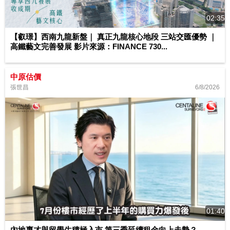
02:35
【叡璟】西南九龍新盤｜ 真正九龍核心地段 三站交匯優勢 ｜
高鐵藝文完善發展 影片來源：FINANCE 730...
中原估價
6/8/2026
張世昌
01:40
內地專才與留學生積極入市 第三季延續租金向上走勢？