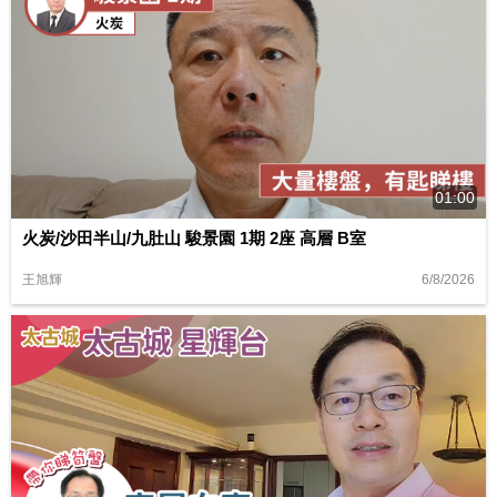
01:00
火炭/沙田半山/九肚山 駿景園 1期 2座 高層 B室
6/8/2026
王旭輝