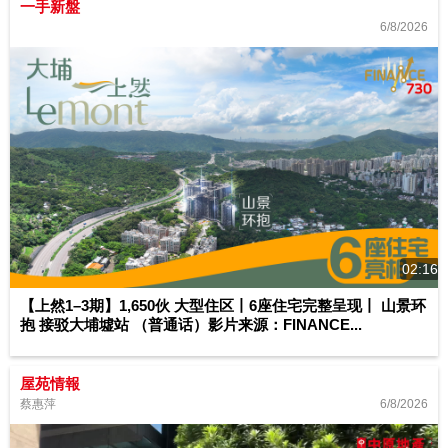
一手新盤
6/8/2026
02:16
【上然1–3期】1,650伙 大型住区丨6座住宅完整呈现丨 山景环
抱 接驳大埔墟站 （普通话）影片来源：FINANCE...
屋苑情報
6/8/2026
蔡惠萍