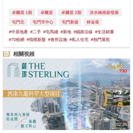
卓爾居 1期
卓爾居
卓爾居 2期
洪水橋南新發展
屯門北
屯門市中心
屯門新墟
林金葆
#中原地產
#二手
#屯馬綫
#新地
#鐵路沿線
#生活錦囊
#70校網
#指標新盤
#會所設施
#私人住宅
#熱門屋苑
相關視頻
02:35