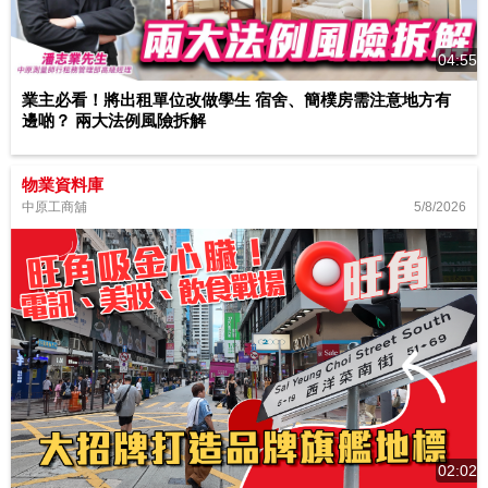
04:55
業主必看！將出租單位改做學生 宿舍、簡樸房需注意地方有
邊啲？ 兩大法例風險拆解
物業資料庫
5/8/2026
中原工商舖
02:02