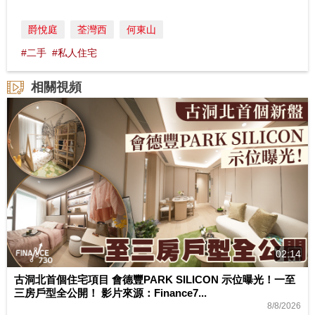
爵悅庭
荃灣西
何東山
#二手
#私人住宅
相關視頻
02:14
古洞北首個住宅項目 會德豐PARK SILICON 示位曝光！一至
三房戶型全公開！ 影片來源：Finance7...
8/8/2026