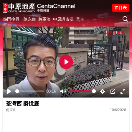
節目表
熱門搜尋:
陳永傑
將軍澳
中原講市況
業主
Play
03:16
Play
Mute
Settings
PIP
Ente
荃灣西 爵悅庭
fulls
何東山
10/6/2026