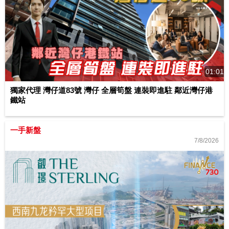
01:01
獨家代理 灣仔道83號 灣仔 全層筍盤 連裝即進駐 鄰近灣仔港
鐵站
一手新盤
7/8/2026