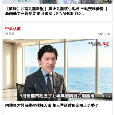
【叡璟】西南九龍新盤｜ 真正九龍核心地段 三站交匯優勢 ｜
高鐵藝文完善發展 影片來源：FINANCE 730...
中原估價
6/8/2026
張世昌
01:40
內地專才與留學生積極入市 第三季延續租金向上走勢？