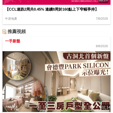
【CCL連跌2周共0.45% 連續8周於160點上下窄幅爭持】
7/8/2026
中原地產
推薦視頻
一手新盤
8/8/2026
02:14