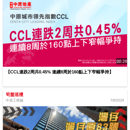
00:28
【CCL連跌2周共0.45% 連續8周於160點上下窄幅爭持】
筍盤巡禮
7/8/2026
中原工商舖