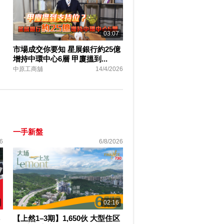
03:07
市場成交你要知 星展銀行約25億
增持中環中心6層 甲廈搵到...
中原工商舖
14/4/2026
一手新盤
6
6/8/2026
02:16
【上然1–3期】1,650伙 大型住区