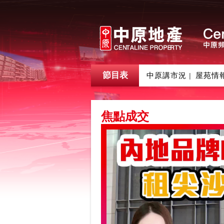
節目表
中原講市況
屋苑情
|
焦點成交