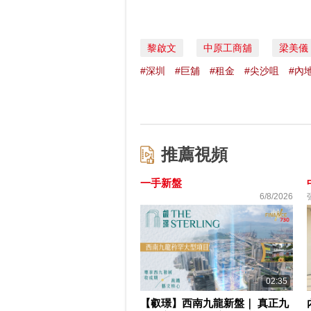
黎啟文
中原工商舖
梁美儀
#深圳
#巨舖
#租金
#尖沙咀
#內
推薦視頻
一手新盤
6/8/2026
02:35
【叡璟】西南九龍新盤｜ 真正九