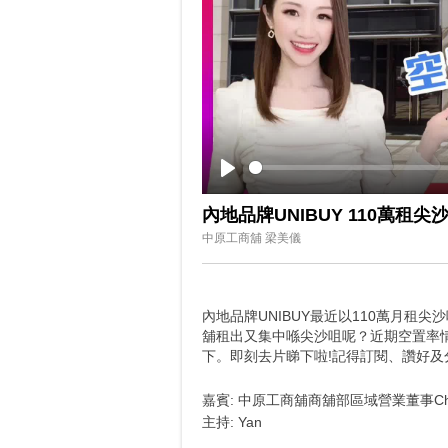
Play
內地品牌UNIBUY 110萬租
中原工商舖 梁美儀
內地品牌UNIBUY最近以110萬月
舖租出又集中喺尖沙咀呢？近期空置率情
下。即刻去片睇下啦!記得訂閱、讚好及
嘉賓: 中原工商舖商舖部區域營業董事Che
主持: Yan