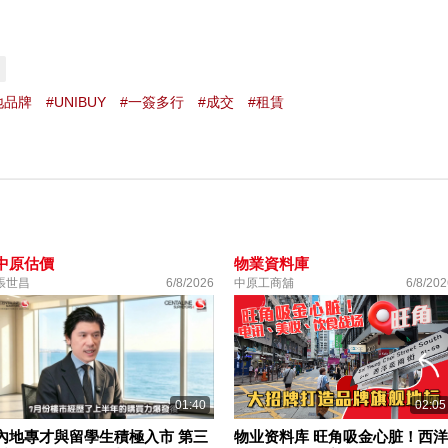
地品牌
#UNIBUY
#一簽多行
#成交
#租賃
中原估價
物業資料庫
張世昌
6/8/2026
中原工商舖
6/8/202
01:40
02:05
內地專才與留學生積極入市 第三
物业资料库 旺角吸金心脏！西洋