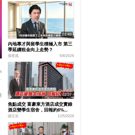
01:40
內地專才與留學生積極入市 第三
季延續租金向上走勢？
張世昌
6/8/2026
ter
lscreen
4
02:57
巨
焦點成交 富豪東方酒店成交實錄
酒店變學生宿舍，回報約6%...
謝立生
12/5/2026