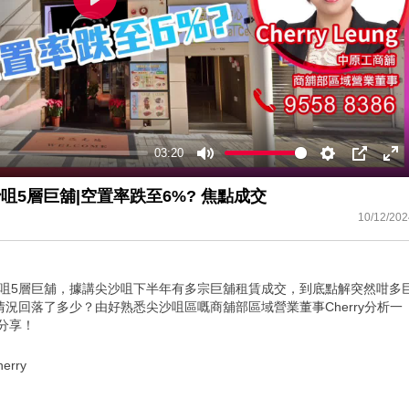
Play
03:20
Mute
Settings
PIP
En
ful
尖沙咀5層巨舖|空置率跌至6%? 焦點成交
10/12/202
租尖沙咀5層巨舖，據講尖沙咀下半年有多宗巨舖租賃成交，到底點解突然咁多
況回落了多少？由好熟悉尖沙咀區嘅商舖部區域營業董事Cherry分析一
分享！
rry