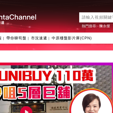
熱門搜尋:
陳永傑
報
帶你睇筍盤
市況速遞
中原樓盤影片庫(CPN)
|
|
|