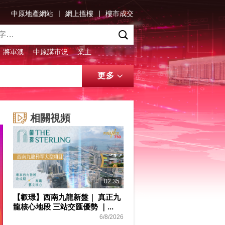
|
|
中原地產網站
網上搵樓
樓市成交
將軍澳
中原講市況
業主
更多
相關視頻
02:35
【叡璟】西南九龍新盤｜ 真正九
龍核心地段 三站交匯優勢 ｜...
6/8/2026