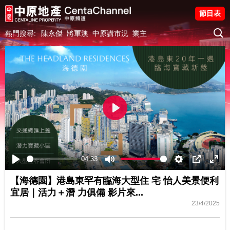
節目表
熱門搜尋:
陳永傑
將軍澳
中原講市況
業主
Play
04:33
Play
Mute
Settings
PIP
Ente
【海德園】港島東罕有臨海大型住 宅 怡人美景便利
fulls
宜居｜活力＋潛 力俱備 影片來...
23/4/2025