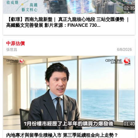
02:35
【叡璟】西南九龍新盤｜ 真正九龍核心地段 三站交匯優勢 ｜
高鐵藝文完善發展 影片來源：FINANCE 730...
中原估價
6/8/2026
張世昌
01:40
內地專才與留學生積極入市 第三季延續租金向上走勢？