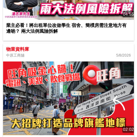
04:55
業主必看！將出租單位改做學生 宿舍、簡樸房需注意地方有
邊啲？ 兩大法例風險拆解
物業資料庫
5/8/2026
中原工商舖
02:02