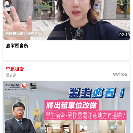
02:10
嘉峯匯會所
中原租管
5/8/2026
潘志業