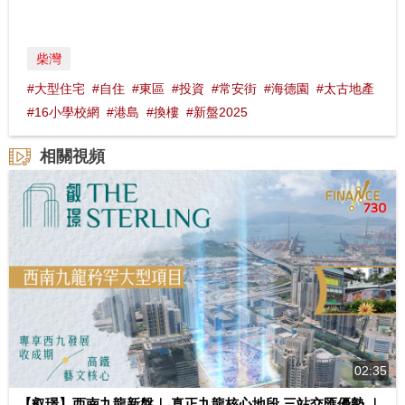
柴灣
#大型住宅
#自住
#東區
#投資
#常安街
#海德園
#太古地產
#16小學校網
#港島
#換樓
#新盤2025
相關視頻
02:35
【叡璟】西南九龍新盤｜ 真正九龍核心地段 三站交匯優勢 ｜