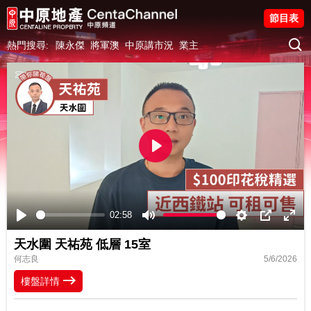
節目表
熱門搜尋:
陳永傑
將軍澳
中原講市況
業主
Play
02:58
Play
Mute
Settings
PIP
Ente
天水圍 天祐苑 低層 15室
fulls
何志良
5/6/2026
樓盤詳情