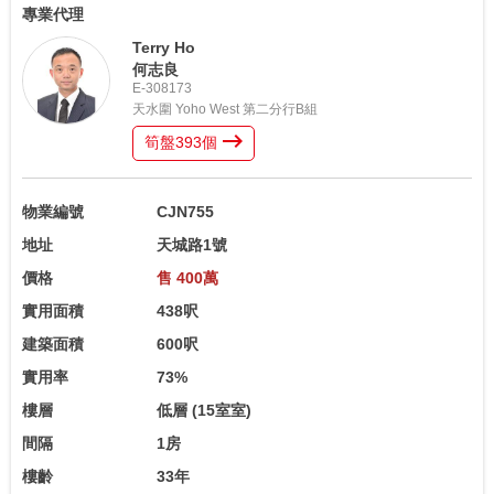
專業代理
Terry Ho
何志良
E-308173
天水圍 Yoho West 第二分行B組
筍盤
393
個
物業編號
CJN755
地址
天城路1號
價格
售 400萬
實用面積
438呎
建築面積
600呎
實用率
73%
樓層
低層
(15室室)
間隔
1房
樓齡
33年