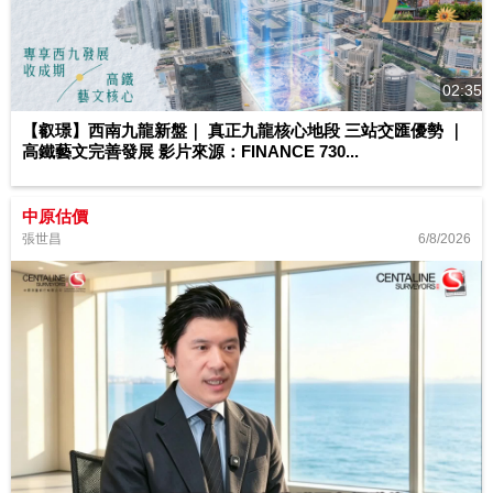
02:35
【叡璟】西南九龍新盤｜ 真正九龍核心地段 三站交匯優勢 ｜
高鐵藝文完善發展 影片來源：FINANCE 730...
中原估價
6/8/2026
張世昌