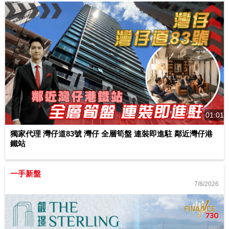
01:01
獨家代理 灣仔道83號 灣仔 全層筍盤 連裝即進駐 鄰近灣仔港
鐵站
一手新盤
7/8/2026