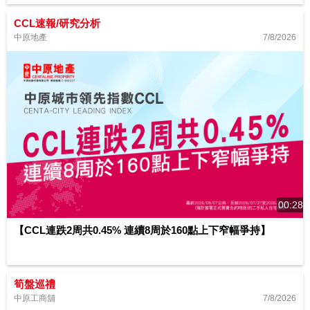
CCL速報/研究分析
7/8/2026
中原地產
00:28
【CCL連跌2周共0.45% 連續8周於160點上下窄幅爭持】
筍盤巡禮
7/8/2026
中原工商舖