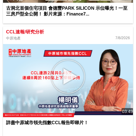
古洞北首個住宅項目 會德豐PARK SILICON 示位曝光！一至
三房戶型全公開！ 影片來源：Finance7...
CCL速報/研究分析
7/8/2026
中原地產
03:49
詳盡中原城市領先指數CCL報告即睇片！