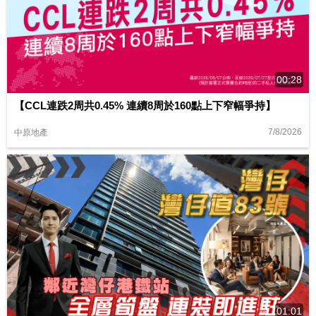
00:28
【CCL連跌2周共0.45% 連續8周於160點上下窄幅爭持】
7/8/2026
中原地產
01:01