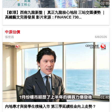
02:35
【叡璟】西南九龍新盤｜ 真正九龍核心地段 三站交匯優勢 ｜
高鐵藝文完善發展 影片來源：FINANCE 730...
中原估價
6/8/2026
張世昌
01:40
內地專才與留學生積極入市 第三季延續租金向上走勢？