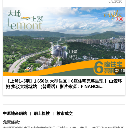
6/8/2026
02:16
【上然1–3期】1,650伙 大型住区丨6座住宅完整呈现丨 山景环
抱 接驳大埔墟站 （普通话）影片来源：FINANCE...
|
|
中原地產網站
網上搵樓
樓市成交
免責條款: