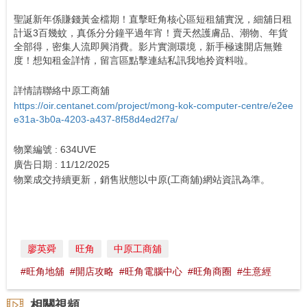
聖誕新年係賺錢黃金檔期！直擊旺角核心區短租舖實況，細舖日租
計返3百幾蚊，真係分分鐘平過年宵！賣天然護膚品、潮物、年貨
全部得，密集人流即興消費。影片實測環境，新手極速開店無難
度！想知租金詳情，留言區點擊連結私訊我地拎資料啦。
詳情請聯絡中原工商舖
https://oir.centanet.com/project/mong-kok-computer-centre/e2ee
e31a-3b0a-4203-a437-8f58d4ed2f7a/
物業編號 : 634UVE
廣告日期 : 11/12/2025
物業成交持續更新，銷售狀態以中原(工商舖)網站資訊為準。
廖英舜
旺角
中原工商舖
#旺角地舖
#開店攻略
#旺角電腦中心
#旺角商圈
#生意經
相關視頻