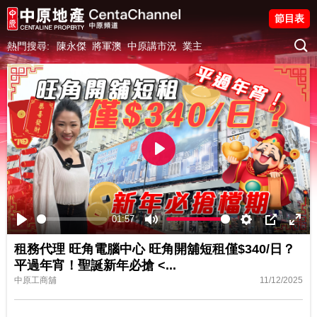
節目表
熱門搜尋:
陳永傑
將軍澳
中原講市況
業主
Play
01:57
Play
Mute
Settings
PIP
Ente
租務代理 旺角電腦中心 旺角開舖短租僅$340/日？
fulls
平過年宵！聖誕新年必搶 <...
中原工商舖
11/12/2025