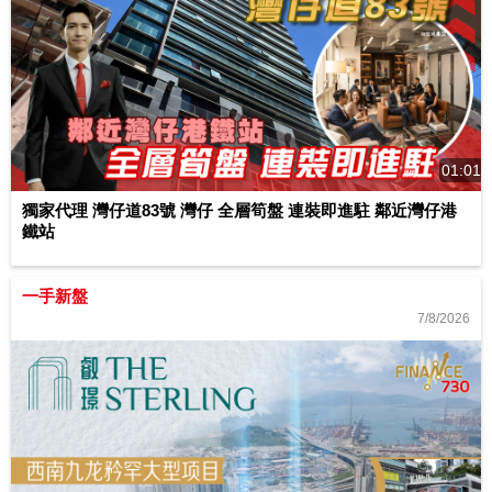
01:01
獨家代理 灣仔道83號 灣仔 全層筍盤 連裝即進駐 鄰近灣仔港
鐵站
一手新盤
7/8/2026