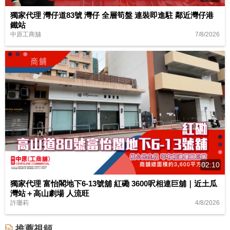
獨家代理 灣仔道83號 灣仔 全層筍盤 連裝即進駐 鄰近灣仔港
鐵站
7/8/2026
中原工商舖
02:10
獨家代理 富怡閣地下6-13號舖 紅磡 3600呎相連巨舖｜近土瓜
灣站＋高山劇場 人流旺
4/8/2026
許珊莉
推薦視頻