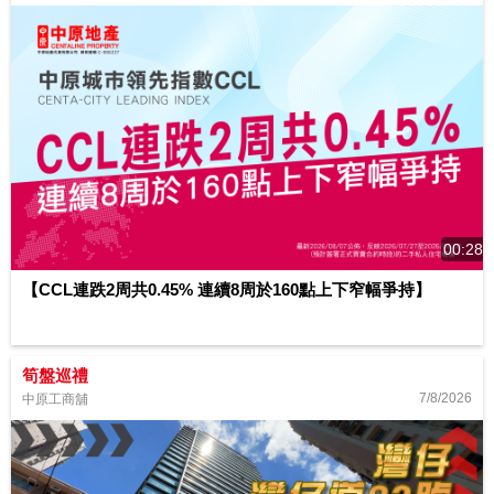
00:28
【CCL連跌2周共0.45% 連續8周於160點上下窄幅爭持】
筍盤巡禮
7/8/2026
中原工商舖