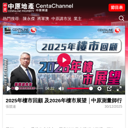
節目表
熱門搜尋:
陳永傑
將軍澳
中原講市況
業主
Play
04:22
Play
Mute
Settings
PIP
Ente
2025年樓市回顧 及2026年樓市展望 │中原測量師行
fulls
張競達
30/12/2025