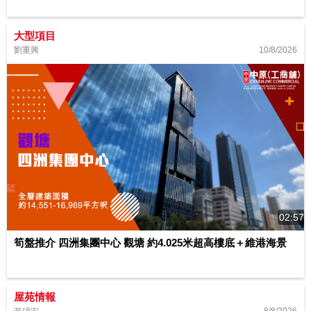
大型項目
10/8/2026
劉重興
02:57
筍盤推介 四洲集團中心 觀塘 約4.025米超高樓底＋維港海景
屋苑情報