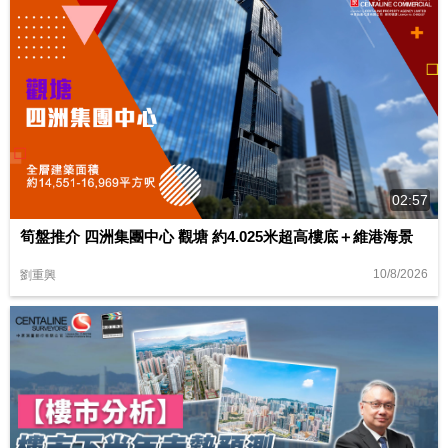
02:57
筍盤推介 四洲集團中心 觀塘 約4.025米超高樓底＋維港海景
10/8/2026
劉重興