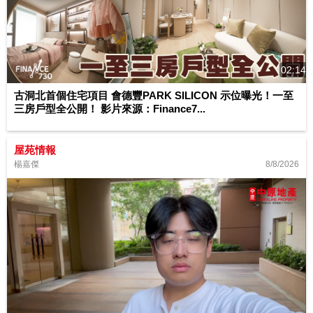
02:14
古洞北首個住宅項目 會德豐PARK SILICON 示位曝光！一至
三房戶型全公開！ 影片來源：Finance7...
屋苑情報
8/8/2026
楊嘉傑