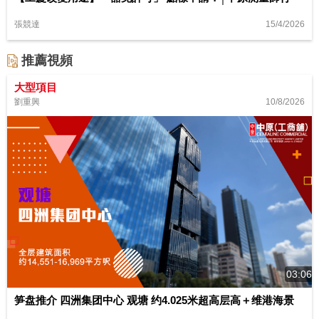
15/4/2026
張競達
推薦視頻
大型項目
10/8/2026
劉重興
03:06
笋盘推介 四洲集团中心 观塘 约4.025米超高层高＋维港海景