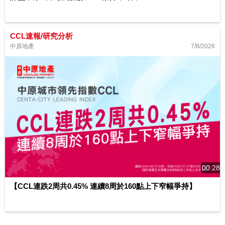
CCL速報/研究分析
7/8/2026
中原地產
00:28
【CCL連跌2周共0.45% 連續8周於160點上下窄幅爭持】