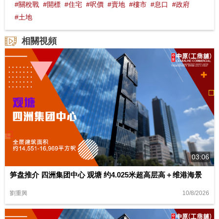
#關稅戰
#開標
#住宅
#呎價
#賣地
#樓市
#息口
#政府
#土地
相關視頻
03:06
笋盘推介 四洲集团中心 观塘 约4.025米超高层高＋维港海景
10/8/2026
劉重興