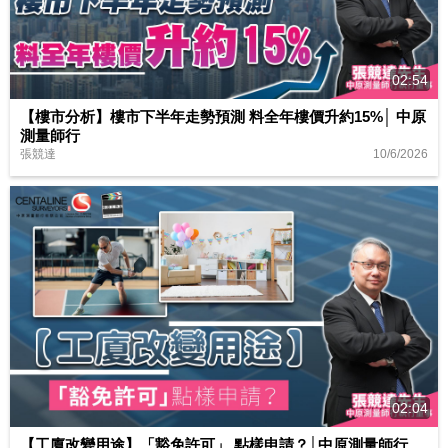
02:54
【樓市分析】樓市下半年走勢預測 料全年樓價升約15%│ 中原
測量師行
10/6/2026
張競達
02:04
【工廈改變用途】「豁免許可」 點樣申請？│中原測量師行