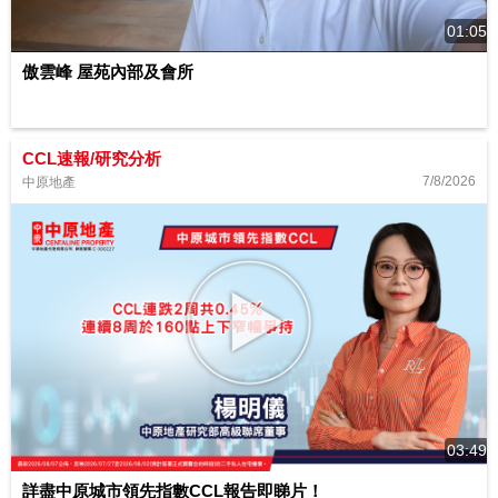
01:05
傲雲峰 屋苑內部及會所
CCL速報/研究分析
7/8/2026
中原地產
03:49
詳盡中原城市領先指數CCL報告即睇片！