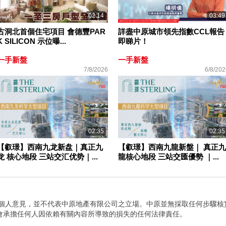
02:14
03:49
古洞北首個住宅項目 會德豐PAR
詳盡中原城市領先指數CCL報告
K SILICON 示位曝...
即睇片！
一手新盤
一手新盤
7/8/2026
6/8/202
02:35
02:35
【叡璟】西南九龙新盘｜真正九
【叡璟】西南九龍新盤｜ 真正九
龙 核心地段 三站交汇优势｜...
龍核心地段 三站交匯優勢 ｜...
者個人意見，並不代表中原地產有限公司之立場。中原並無採取任何步驟核
會承擔任何人因依賴有關內容所導致的損失的任何法律責任。