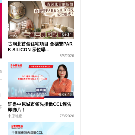
02:14
古洞北首個住宅項目 會德豐PAR
K SILICON 示位曝...
8/8/2026
ter
lscreen
6
03:49
調
詳盡中原城市領先指數CCL報告
要
即睇片！
中原地產
7/8/2026