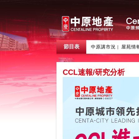
節目表
中原講市況
屋苑情
|
CCL速報/研究分析