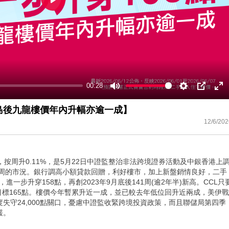
Play
00:28
Mute
Settings
PIP
En
ful
港島後九龍樓價年內升幅亦逾一成】
12/6/202
點，按周升0.11%，是5月22日中證監整治非法跨境證券活動及中銀香港上
回贈當周的市況。銀行調高小額貸款回贈，利好樓市，加上新盤銷情良好，二手
，進一步升穿158點，再創2023年9月底後141周(逾2年半)新高。CCL只
三季目標165點。樓價今年暫累升近一成，並已較去年低位回升近兩成，美伊戰
失守24,000點關口，憂慮中證監收緊跨境投資政策，而且聯儲局第四季
緩。