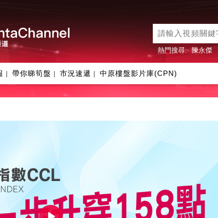
熱門搜尋:
陳永傑
報
帶你睇筍盤
市況速遞
中原樓盤影片庫(CPN)
|
|
|