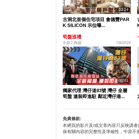
02:14
古洞北首個住宅項目 會德豐PAR
K SILICON 示位曝...
筍盤巡禮
中原工商舖
7/8/2026
01:01
獨家代理 灣仔道83號 灣仔 全層
筍盤 連裝即進駐 鄰近灣仔港...
免責條款:
本網頁的影片及/或文章內容只反映講
保有關內容的完整性及準確性，中原不