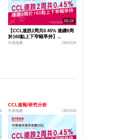
00:28
【CCL連跌2周共0.45% 連續8周
於160點上下窄幅爭持】...
中原地產
7/8/2026
CCL速報/研究分析
6
中原地產
7/8/2026