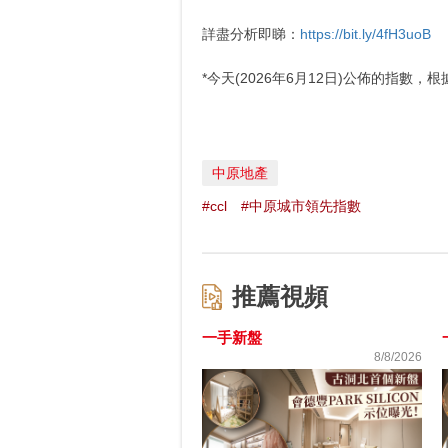
詳盡分析即睇：
https://bit.ly/4fH3uoB
*今天(2026年6月12日)公佈的指數
中原地產
#ccl
#中原城市領先指數
推薦視頻
一手新盤
8/8/2026