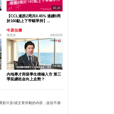
00:28
【CCL連跌2周共0.45% 連續8周
於160點上下窄幅爭持】...
中原估價
6
張世昌
6/8/2026
01:40
內地專才與留學生積極入市 第三
季延續租金向上走勢？
實影片及/或文章所載的內容，故並不擔