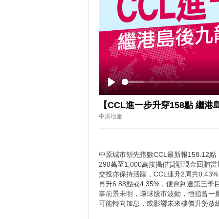
Play
【CCL進一步升穿158點 繼
中原地產
中原城市領先指數CCL最新報158.12
290萬至1,000萬按揭借貸額現金
交投亦保持活躍，CCL連升2周共0.43%
再升6.88點或4.35%，便會到達第
事前景未明，環球股市波動，恒指曾一度
可能轉向加息，或影響未來樓價升勢放