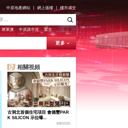
|
|
中原地產網站
網上搵樓
樓市成交
將軍澳
中原講市況
業主
更多
相關視頻
02:14
古洞北首個住宅項目 會德豐PAR
K SILICON 示位曝...
8/8/2026