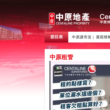
節目表
中原講市況
屋苑情
|
中原租管