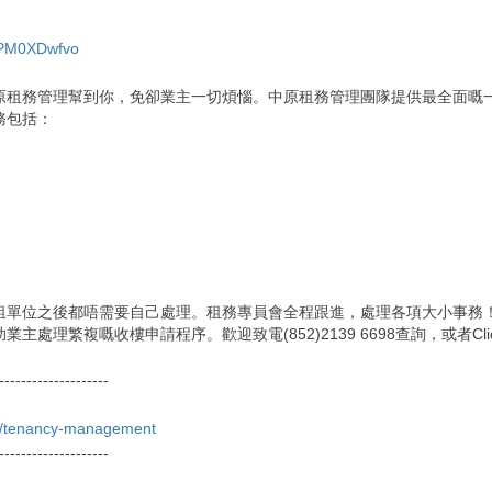
XPM0XDwfvo
原租務管理幫到你，免卻業主一切煩惱。中原租務管理團隊提供最全面嘅
務包括：
租單位之後都唔需要自己處理。租務專員會全程跟進，處理各項大小事務
處理繁複嘅收樓申請程序。歡迎致電(852)2139 6698查詢，或者Cli
--------------------
hk/tenancy-management
--------------------