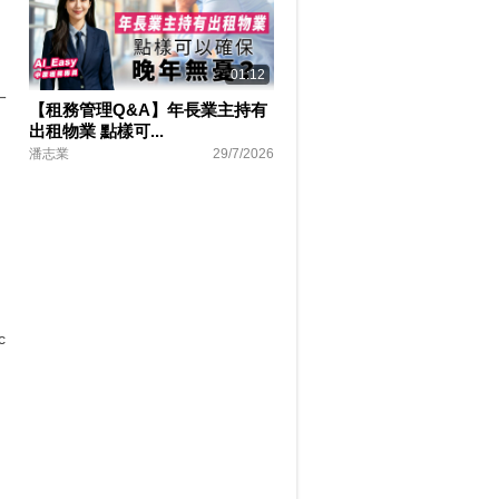
01:12
一
【租務管理Q&A】年長業主持有
出租物業 點樣可...
潘志業
29/7/2026
！
c