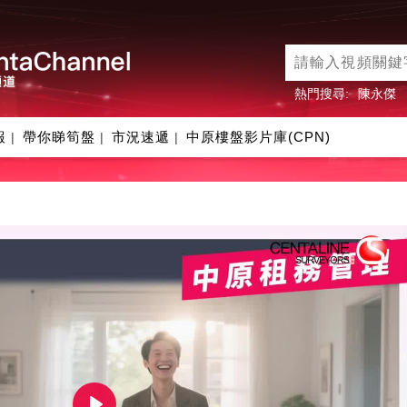
熱門搜尋:
陳永傑
報
帶你睇筍盤
市況速遞
中原樓盤影片庫(CPN)
|
|
|