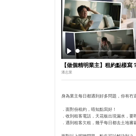
Play
【做個精明業主】租約點樣寫？
潘志業
身為業主每日都遇到好多問題，你有冇
．面對份租約，唔知點寫好！
．收到租客電話，天花板出現漏水，要
．遇到租客欠租，幾乎每日都去土地審
面對以上呢啲問題，點先可以解決到？