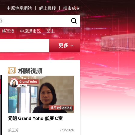
|
|
中原地產網站
網上搵樓
樓市成交
將軍澳
中原講市況
業主
更多
相關視頻
02:08
元朗 Grand Yoho 低層 C室
張玉芳
7/8/2026