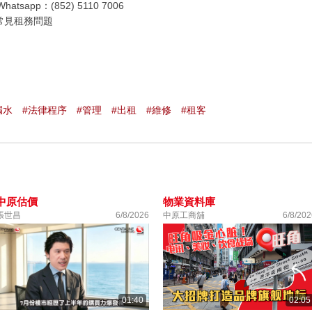
 Whatsapp：(852) 5110 7006
 常見租務問題
漏水
#法律程序
#管理
#出租
#維修
#租客
中原估價
物業資料庫
張世昌
6/8/2026
中原工商舖
6/8/202
01:40
02:05