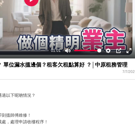
Play
01:01
Mute
Settings
PIP
En
ful
 單位漏水搵邊個？租客欠租點算好 ？│中原租務管理
7/7/202
遇過以下呢啲情況？
即刻搵師傅維修！
裁處，處理申請收樓程序！