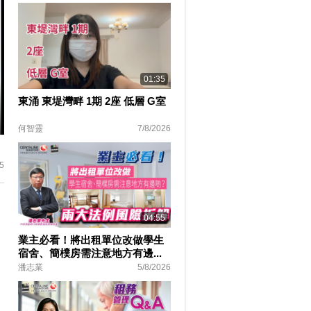
01:35
東涌 東堤灣畔 1期 2座 低層 G室
何智靈
7/8/2026
ter
lscreen
5
04:55
業主必看！將出租單位改做學生
宿舍、簡樸房需注意地方有邊...
潘志業
5/8/2026