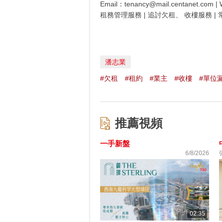
Email：tenancy@mail.centanet.com |
租務管理服務 | 追討欠租、 收樓服務 |
潘志業
#欠租
#租約
#業主
#收樓
#單位
推薦視頻
一手新盤
6/8/2026
02:35