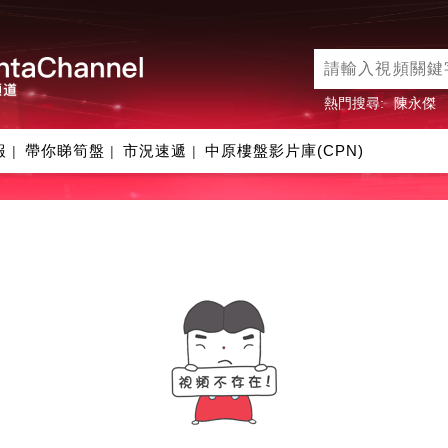
熱門搜尋:
陳永傑
報
帶你睇筍盤
市況速遞
中原樓盤影片庫(CPN)
|
|
|