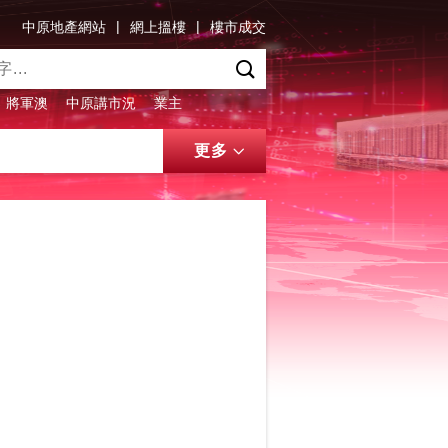
|
|
中原地產網站
網上搵樓
樓市成交
將軍澳
中原講市況
業主
更多