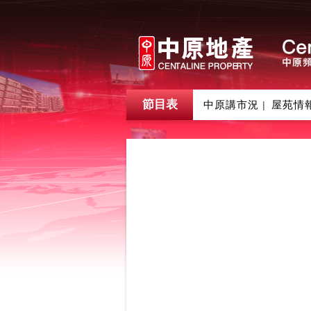
節目表
中原講市況
屋苑情
|