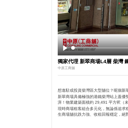
Play
獨家代理 新翠商場L4層 柴灣 
中原工商舖
想進駐或投資柴灣區大型舖位？呢個新翠
新翠商場具備極強的港鐵柴灣站上蓋優
湃！物業建築面積約 29,491 平方
現時商場租客組合多元化，無論係追求
生商場舖抗跌力強、收租回報穩定，絕對