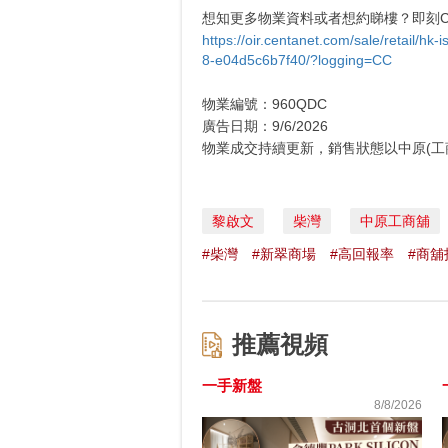
想知更多物業資料或者想約睇樓？即刻Cli
https://oir.centanet.com/sale/retail/h
8-e04d5c6b7f40/?logging=CC
物業編號：960QDC
廣告日期：9/6/2026
物業成交持續更新，銷售狀態以中原(工
黎啟文
柴灣
中原工商舖
#柴灣
#新翠商場
#高回報率
#商舖
推薦視頻
一手新盤
8/8/2026