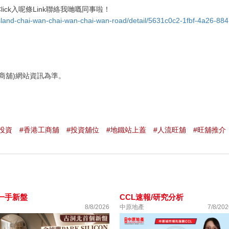
ck入呢條Link聯絡我哋嘅同事啦！
k-island-chai-wan-chai-wan-chai-wan-road/detail/5631c0c2-1fbf-4a26-884
商舖)網站資訊為準。
投資
#香港工商舖
#投資舖位
#地鐵站上蓋
#人流旺舖
#旺舖推介
一手新盤
CCL速報/研究分析
8/8/2026
中原地產
7/8/202