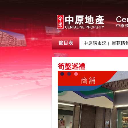
節目表
中原講市況
屋苑情
|
筍盤巡禮