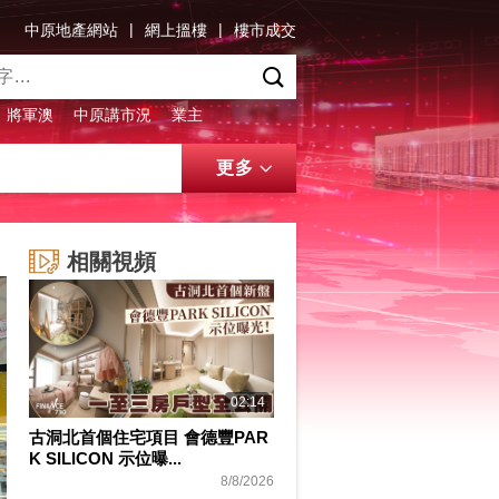
|
|
中原地產網站
網上搵樓
樓市成交
將軍澳
中原講市況
業主
更多
相關視頻
02:14
古洞北首個住宅項目 會德豐PAR
K SILICON 示位曝...
8/8/2026