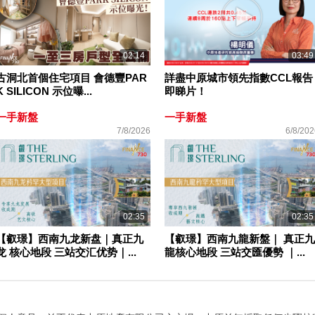
02:14
03:49
古洞北首個住宅項目 會德豐PAR
詳盡中原城市領先指數CCL報告
K SILICON 示位曝...
即睇片！
一手新盤
一手新盤
7/8/2026
6/8/202
02:35
02:35
【叡璟】西南九龙新盘｜真正九
【叡璟】西南九龍新盤｜ 真正九
龙 核心地段 三站交汇优势｜...
龍核心地段 三站交匯優勢 ｜...