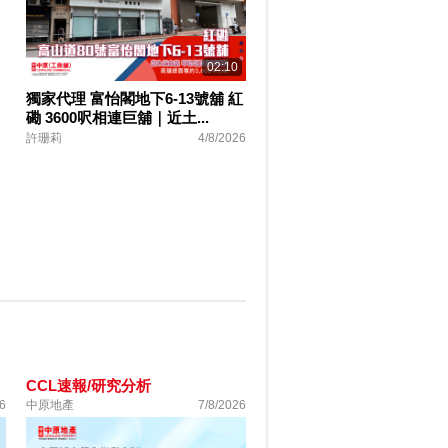
02:10
獨家代理 富怡閣地下6-13號舖 紅
磡 3600呎相連巨舖｜近土...
許珊莉
4/8/2026
CCL速報/研究分析
6
中原地產
7/8/2026