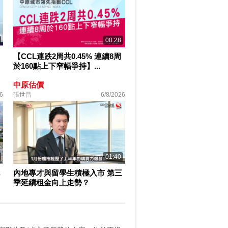
00:28
【CCL連跌2周共0.45% 連續8周
於160點上下窄幅爭持】...
中原估價
6
張世昌
6/8/2026
01:40
內地專才與留學生積極入市 第三
季延續租金向上走勢？