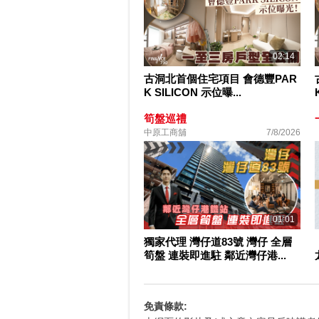
02:14
古洞北首個住宅項目 會德豐PAR
K SILICON 示位曝...
筍盤巡禮
中原工商舖
7/8/2026
01:01
獨家代理 灣仔道83號 灣仔 全層
筍盤 連裝即進駐 鄰近灣仔港...
免責條款: