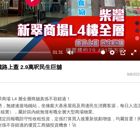
Play
01:31
Mute
Settings
PIP
En
ful
鐵路上蓋 2.9萬呎民生巨舖
9/6/202
商場 L4 層全層商舖真係不容錯過！
勢，無縫連接地鐵站，坐擁龐大基座屋苑及周邊民生消費客源，每日人流
呎（未核實），屬於區內絕無僅有嘅全層大型商場物業。
穩定回報嘅防守性收租投資，定係打算買入後重新規劃增值，均屬首選！
係不容錯過的優質工商舖投資機會！🚀