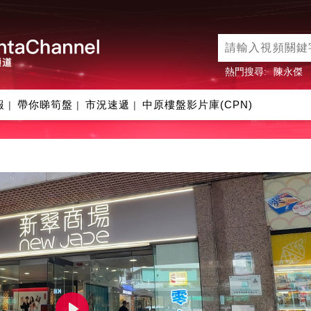
熱門搜尋:
陳永傑
報
帶你睇筍盤
市況速遞
中原樓盤影片庫(CPN)
|
|
|