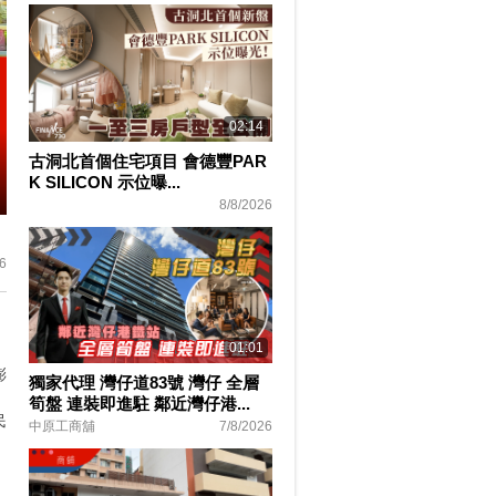
02:14
古洞北首個住宅項目 會德豐PAR
K SILICON 示位曝...
8/8/2026
ter
lscreen
6
01:01
澎
獨家代理 灣仔道83號 灣仔 全層
筍盤 連裝即進駐 鄰近灣仔港...
民
中原工商舖
7/8/2026