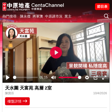
節目表
熱門搜尋:
陳永傑
將軍澳
中原講市況
業主
Play
05:15
Play
Mute
Settings
PIP
Ente
天水圍 天富苑 高層 2室
fulls
陳寶芬
10/4/2026
樓盤詳情