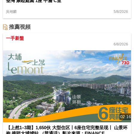
荃灣 康睦庭園 1座 中層 C室
5/8/2026
吳翊麟
推薦視頻
一手新盤
6/8/2026
02:16
【上然1–3期】1,650伙 大型住区丨6座住宅完整呈现丨 山景环
抱 接驳大埔墟站 （普通话）影片来源：FINANCE...