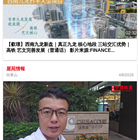
02:32
【叡璟】西南九龙新盘｜真正九龙 核心地段 三站交汇优势｜
高铁 艺文完善发展（普通话） 影片来源:FINANCE...
屋苑情報
4/8/2026
何東山