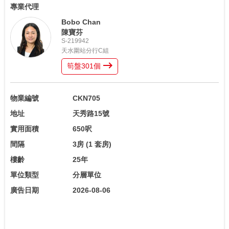
專業代理
Bobo Chan
陳寶芬
S-219942
天水圍站分行C組
筍盤
301
個
物業編號
CKN705
地址
天秀路15號
實用面積
650呎
間隔
3房
(1 套房)
樓齡
25年
單位類型
分層單位
廣告日期
2026-08-06