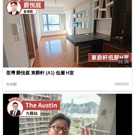
01:26
荃灣 爵悅庭 東爵軒 (A1) 低層 H室
5/8/2026
吳翊麟