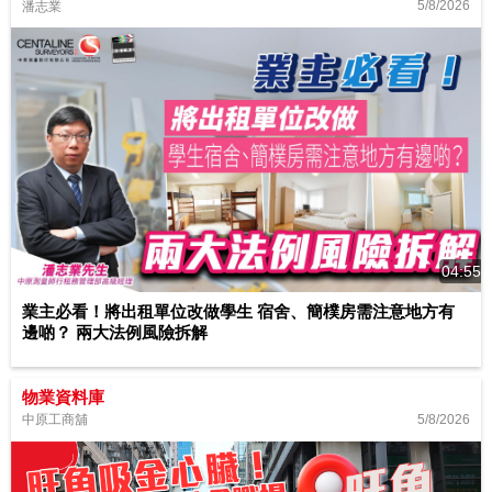
5/8/2026
潘志業
04:55
業主必看！將出租單位改做學生 宿舍、簡樸房需注意地方有
邊啲？ 兩大法例風險拆解
物業資料庫
5/8/2026
中原工商舖