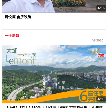
02:02
爵悅庭 會所設施
一手新盤
4/8/2026
02:16
【上然1–3期】1,650伙 大型住區丨6座住宅完整呈現丨 山景環