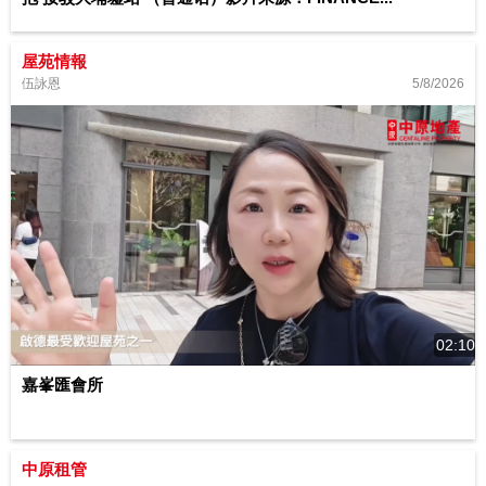
屋苑情報
5/8/2026
伍詠恩
02:10
嘉峯匯會所
中原租管