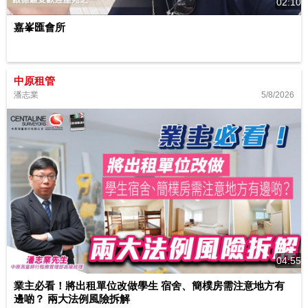
02:10
嘉峯匯會所
中原租管
5/8/2026
潘志業
04:55
業主必看！將出租單位改做學生 宿舍、簡樸房需注意地方有
邊啲？ 兩大法例風險拆解