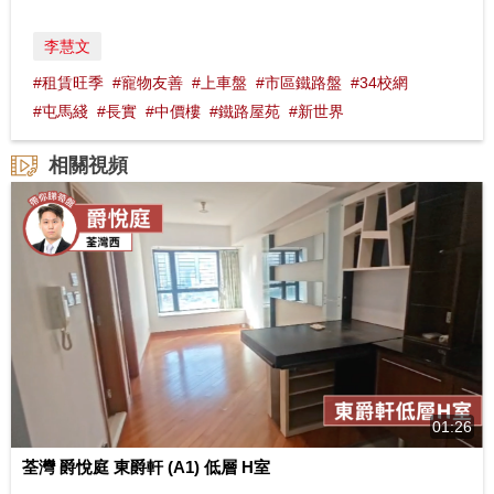
李慧文
#租賃旺季
#寵物友善
#上車盤
#市區鐵路盤
#34校網
#屯馬綫
#長實
#中價樓
#鐵路屋苑
#新世界
相關視頻
01:26
荃灣 爵悅庭 東爵軒 (A1) 低層 H室