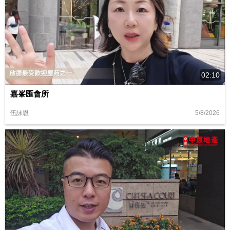
02:10
嘉峯匯會所
5/8/2026
伍詠恩