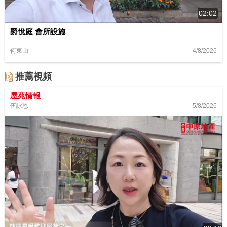
02:02
爵悅庭 會所設施
4/8/2026
何東山
推薦視頻
屋苑情報
5/8/2026
伍詠恩