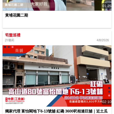
01:25
黃埔花園二期
筍盤巡禮
4/8/2026
許珊莉
02:10
獨家代理 富怡閣地下6-13號舖 紅磡 3600呎相連巨舖｜近土瓜