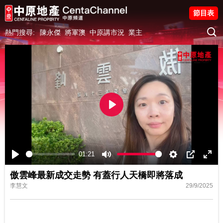
節目表
熱門搜尋:
陳永傑
將軍澳
中原講市況
業主
Play
01:21
Play
Mute
Settings
PIP
Ente
傲雲峰最新成交走勢 有蓋行人天橋即將落成
fulls
李慧文
29/9/2025