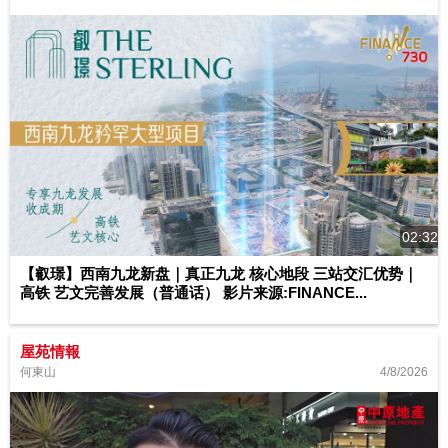
02:32
【叡璟】西南九龙新盘｜真正九龙 核心地段 三站交汇优势｜
高铁 艺文完善发展（普通话） 影片来源:FINANCE...
屋苑情報
4/8/2026
何東山