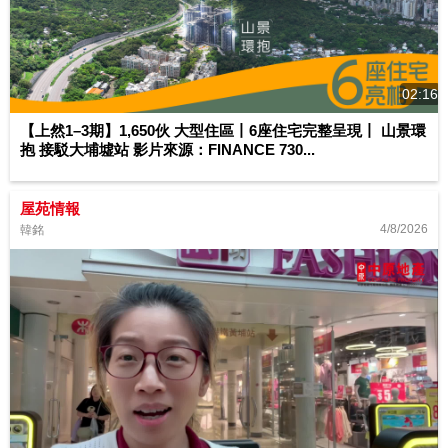
02:16
【上然1–3期】1,650伙 大型住區丨6座住宅完整呈現丨 山景環
抱 接駁大埔墟站 影片來源：FINANCE 730...
屋苑情報
4/8/2026
韓銘