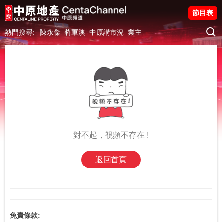
節目表
熱門搜尋:
陳永傑
將軍澳
中原講市況
業主
對不起，視頻不存在 !
返回首頁
免責條款: