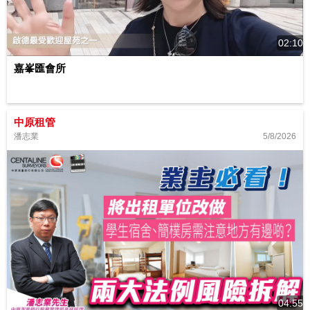
02:10
嘉峯匯會所
中原租管
5/8/2026
潘志業
04:55