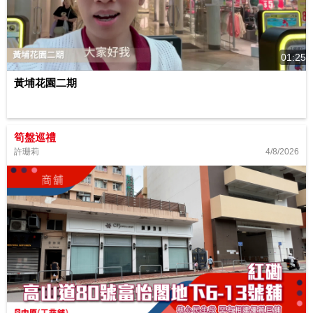
01:25
黃埔花園二期
筍盤巡禮
4/8/2026
許珊莉