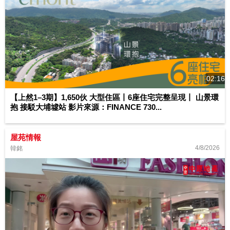
02:16
【上然1–3期】1,650伙 大型住區丨6座住宅完整呈現丨 山景環
抱 接駁大埔墟站 影片來源：FINANCE 730...
屋苑情報
4/8/2026
韓銘