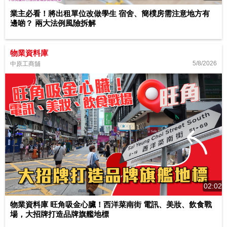
業主必看！將出租單位改做學生 宿舍、簡樸房需注意地方有
邊啲？ 兩大法例風險拆解
物業資料庫
5/8/2026
中原工商舖
02:02
物業資料庫 旺角吸金心臟！西洋菜南街 電訊、美妝、飲食戰
場，大招牌打造品牌旗艦地標