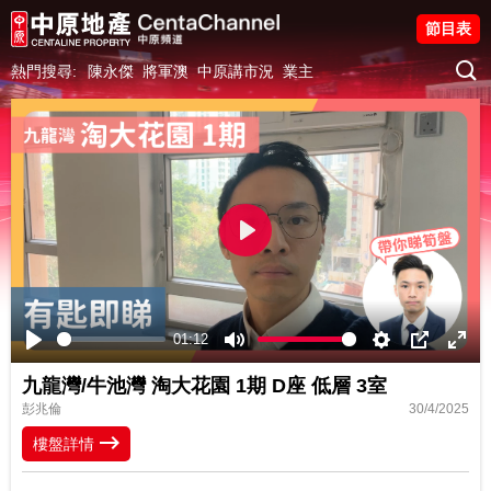
節目表
熱門搜尋:
陳永傑
將軍澳
中原講市況
業主
Play
01:12
Play
Mute
Settings
PIP
Ente
九龍灣/牛池灣 淘大花園 1期 D座 低層 3室
fulls
彭兆倫
30/4/2025
樓盤詳情