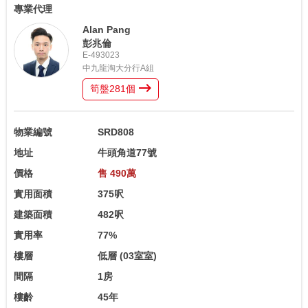
專業代理
Alan Pang
彭兆倫
E-493023
中九龍淘大分行A組
筍盤
281
個
物業編號
SRD808
地址
牛頭角道77號
價格
售 490萬
實用面積
375呎
建築面積
482呎
實用率
77%
樓層
低層
(03室室)
間隔
1房
樓齡
45年