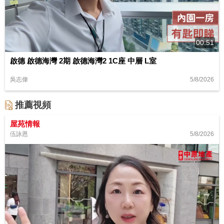
00:51
啟德 啟德海灣 2期 啟德海灣2 1C座 中層 L室
5/8/2026
吳志偉
推薦視頻
屋苑情報
5/8/2026
伍詠恩