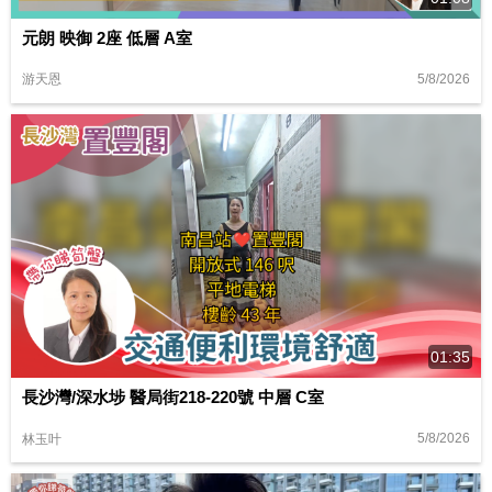
元朗 映御 2座 低層 A室
5/8/2026
游天恩
01:35
長沙灣/深水埗 醫局街218-220號 中層 C室
5/8/2026
林玉叶