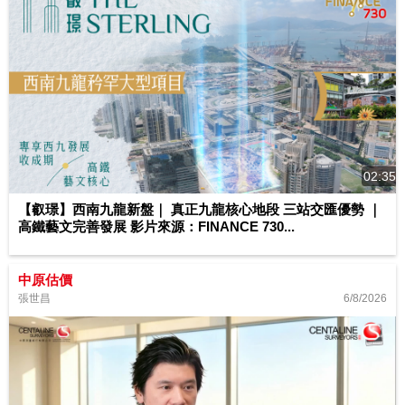
02:35
【叡璟】西南九龍新盤｜ 真正九龍核心地段 三站交匯優勢 ｜
高鐵藝文完善發展 影片來源：FINANCE 730...
中原估價
6/8/2026
張世昌