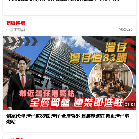
筍盤巡禮
7/8/2026
中原工商舖
01:01
獨家代理 灣仔道83號 灣仔 全層筍盤 連裝即進駐 鄰近灣仔港
鐵站