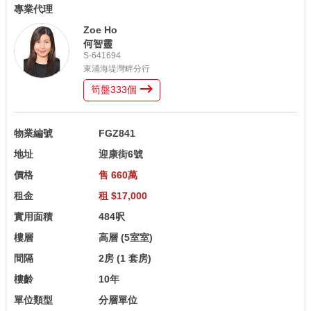
專業代理
Zoe Ho
何智靈
S-641694
東涌海堤灣畔分行
筍盤
333
個
物業編號
FGZ841
地址
迎康街6號
價格
售 660萬
租金
租 $17,000
實用面積
484呎
樓層
高層
(5室室)
間隔
2房
(1 套房)
樓齡
10年
單位類型
分層單位