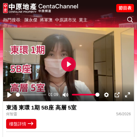
節目表
熱門搜尋:
陳永傑
將軍澳
中原講市況
業主
Play
01:09
Play
Mute
Settings
PIP
Ente
東涌 東環 1期 5B座 高層 5室
fulls
何智靈
5/6/2026
樓盤詳情