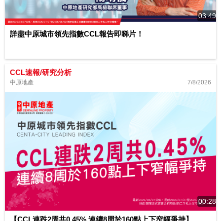
03:49
詳盡中原城市領先指數CCL報告即睇片！
CCL速報/研究分析
7/8/2026
中原地產
00:28
【CCL連跌2周共0.45% 連續8周於160點上下窄幅爭持】