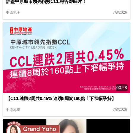
詳盡中原城市領先指數CCL報告即睇片！
7/8/2026
中原地產
00:28
【CCL連跌2周共0.45% 連續8周於160點上下窄幅爭持】
7/8/2026
中原地產