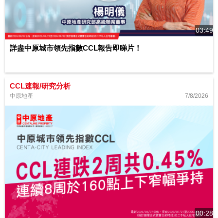
03:49
詳盡中原城市領先指數CCL報告即睇片！
CCL速報/研究分析
7/8/2026
中原地產
00:28