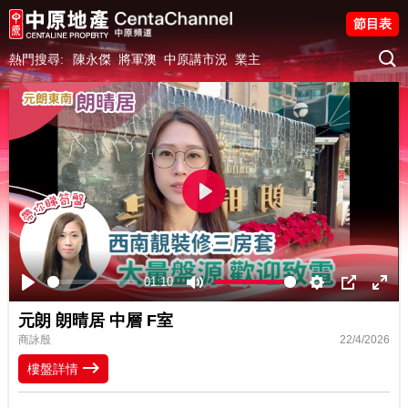
節目表
熱門搜尋:
陳永傑
將軍澳
中原講市況
業主
Play
01:10
Play
Mute
Settings
PIP
Ente
元朗 朗晴居 中層 F室
fulls
商詠殷
22/4/2026
樓盤詳情