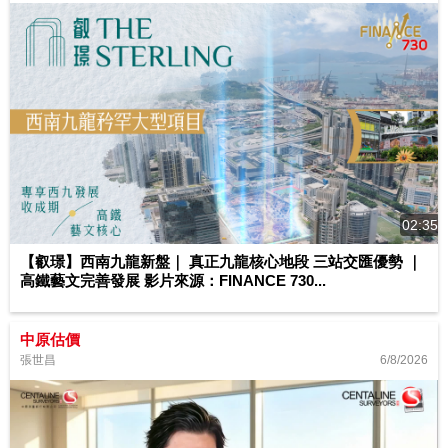
02:35
【叡璟】西南九龍新盤｜ 真正九龍核心地段 三站交匯優勢 ｜
高鐵藝文完善發展 影片來源：FINANCE 730...
中原估價
6/8/2026
張世昌