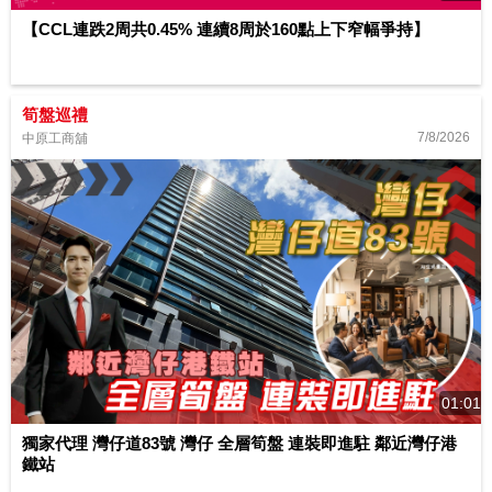
【CCL連跌2周共0.45% 連續8周於160點上下窄幅爭持】
筍盤巡禮
7/8/2026
中原工商舖
01:01
獨家代理 灣仔道83號 灣仔 全層筍盤 連裝即進駐 鄰近灣仔港
鐵站