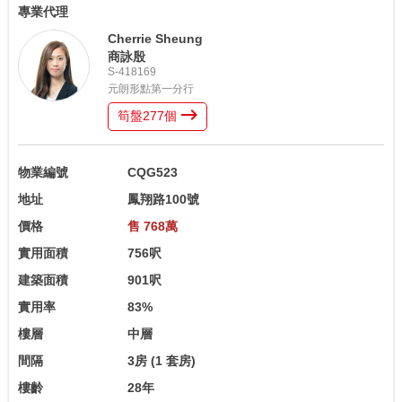
專業代理
Cherrie Sheung
商詠殷
S-418169
元朗形點第一分行
筍盤
277
個
物業編號
CQG523
地址
鳳翔路100號
價格
售 768萬
實用面積
756呎
建築面積
901呎
實用率
83%
樓層
中層
間隔
3房
(1 套房)
樓齡
28年