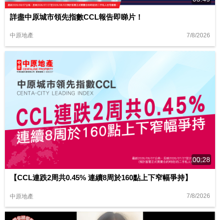
詳盡中原城市領先指數CCL報告即睇片！
7/8/2026
中原地產
00:28
【CCL連跌2周共0.45% 連續8周於160點上下窄幅爭持】
7/8/2026
中原地產