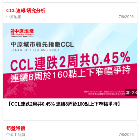
CCL速報/研究分析
7/8/2026
中原地產
00:28
【CCL連跌2周共0.45% 連續8周於160點上下窄幅爭持】
筍盤巡禮
7/8/2026
中原工商舖