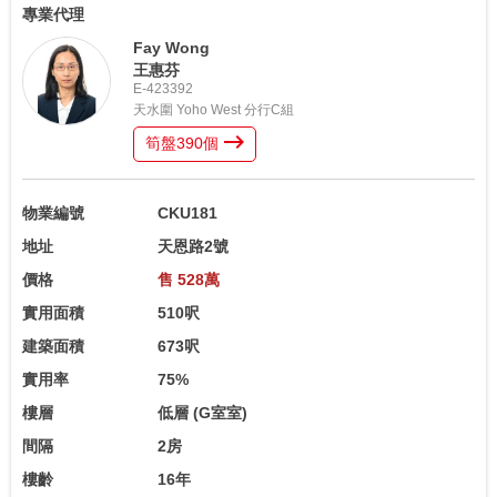
專業代理
Fay Wong
王惠芬
E-423392
天水圍 Yoho West 分行C組
筍盤
390
個
物業編號
CKU181
地址
天恩路2號
價格
售 528萬
實用面積
510呎
建築面積
673呎
實用率
75%
樓層
低層
(G室室)
間隔
2房
樓齡
16年