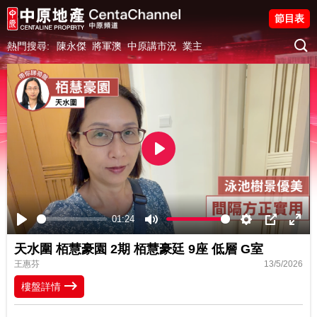
節目表
熱門搜尋:
陳永傑
將軍澳
中原講市況
業主
Play
01:24
Play
Mute
Settings
PIP
Ente
天水圍 栢慧豪園 2期 栢慧豪廷 9座 低層 G室
fulls
王惠芬
13/5/2026
樓盤詳情