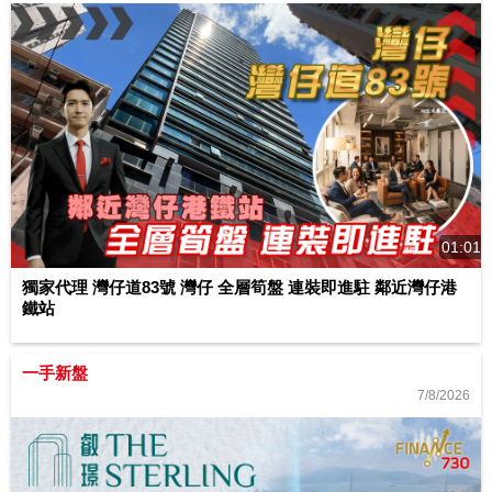
01:01
獨家代理 灣仔道83號 灣仔 全層筍盤 連裝即進駐 鄰近灣仔港
鐵站
一手新盤
7/8/2026