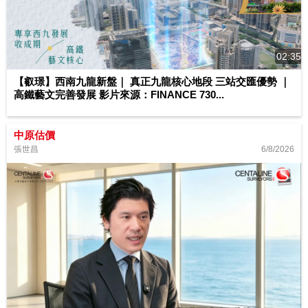
02:35
【叡璟】西南九龍新盤｜ 真正九龍核心地段 三站交匯優勢 ｜
高鐵藝文完善發展 影片來源：FINANCE 730...
中原估價
6/8/2026
張世昌