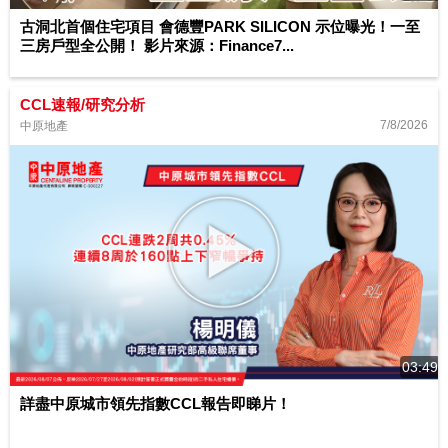
古洞北首個住宅項目 會德豐PARK SILICON 示位曝光！一至
三房戶型全公開！ 影片來源：Finance7...
CCL速報/研究分析
7/8/2026
中原地產
03:49
詳盡中原城市領先指數CCL報告即睇片！