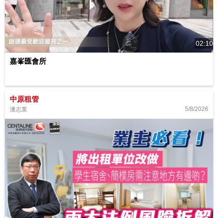
02:10
嘉峯匯會所
中原租管
5/8/2026
潘志業