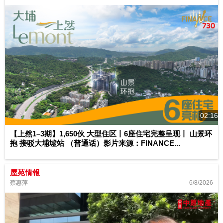
02:16
【上然1–3期】1,650伙 大型住区丨6座住宅完整呈现丨 山景环
抱 接驳大埔墟站 （普通话）影片来源：FINANCE...
屋苑情報
6/8/2026
蔡惠萍