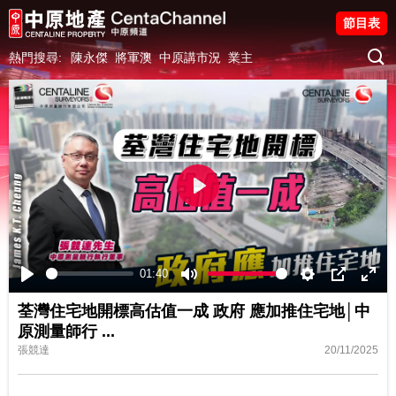
節目表
熱門搜尋:
陳永傑
將軍澳
中原講市況
業主
Play
01:40
Play
Mute
Settings
PIP
Ente
荃灣住宅地開標高估值一成 政府 應加推住宅地│中
fulls
原測量師行
...
張競達
20/11/2025