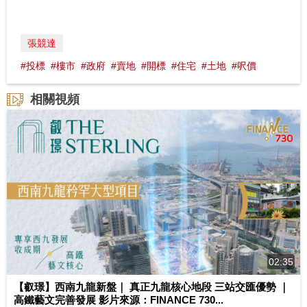
張競達
#投標
#樓市
#政府
#賣地
#開標
#住宅
#土地
#呎價
相關視頻
02:35
【叡璟】西南九龍新盤｜ 真正九龍核心地段 三站交匯優勢 ｜
高鐵藝文完善發展 影片來源：FINANCE 730...