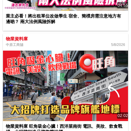
04:55
業主必看！將出租單位改做學生 宿舍、簡樸房需注意地方有
邊啲？ 兩大法例風險拆解
物業資料庫
5/8/2026
中原工商舖
02:02
物業資料庫 旺角吸金心臟！西洋菜南街 電訊、美妝、飲食戰