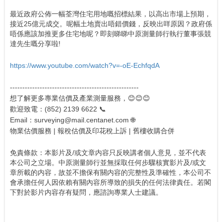
最近政府公佈一幅荃灣住宅用地嘅招標結果，以高出市場上預期，
接近25億元成交。呢幅土地賣出唔錯價錢，反映出咩原因？政府係
唔係應該加推更多住宅地呢？即刻睇睇中原測量師行執行董事張競
達先生嘅分享啦!
https://www.youtube.com/watch?v=-oE-EchfqdA
----------------------------------------------------
想了解更多專業估價及產業測量服務，😊😊😊
歡迎致電：(852) 2139 6622 📞
Email：surveying@mail.centanet.com 🌐
物業估價服務 | 報稅估價及印花稅上訴 | 舊樓收購合併
免責條款：本影片及/或文章内容只反映講者個人意見，並不代表
本公司之立場。中原測量師行並無採取任何步驟核實影片及/或文
章所載的内容，故並不擔保有關内容的完整性及準確性，本公司不
會承擔任何人因依賴有關內容所導致的損失的任何法律責任。若閣
下對於影片内容存有疑問，應諮詢專業人士建議。