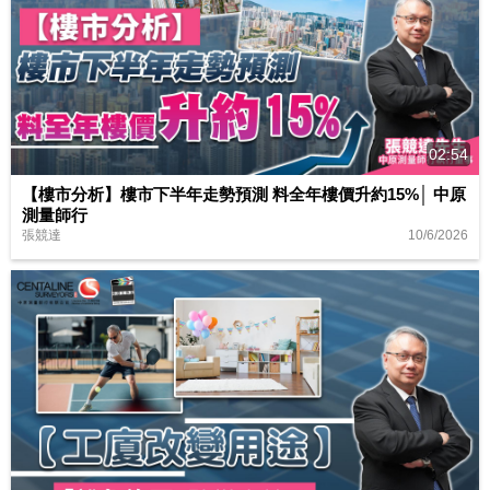
02:54
【樓市分析】樓市下半年走勢預測 料全年樓價升約15%│ 中原
測量師行
10/6/2026
張競達