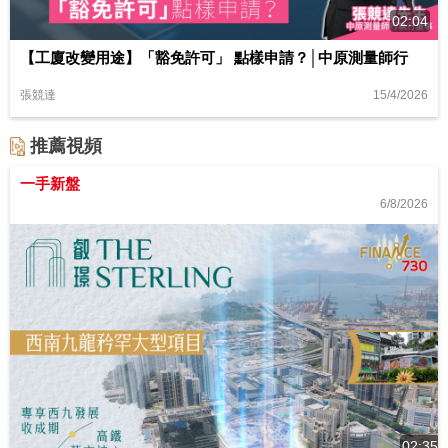
02:04
【工廈改變用途】「豁免許可」 點樣申請？│中原測量師行
15/4/2026
張競達
推薦視頻
一手新盤
6/8/2026
02:35