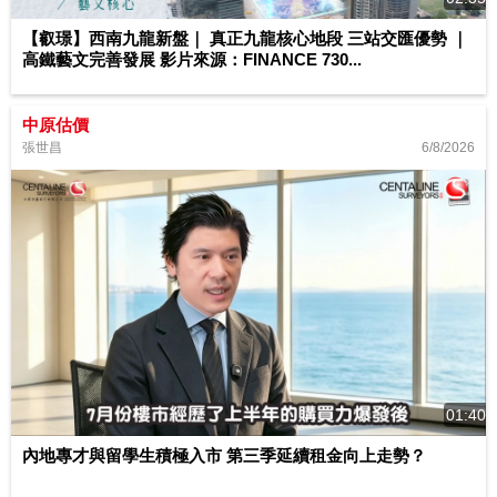
【叡璟】西南九龍新盤｜ 真正九龍核心地段 三站交匯優勢 ｜
高鐵藝文完善發展 影片來源：FINANCE 730...
中原估價
6/8/2026
張世昌
01:40
內地專才與留學生積極入市 第三季延續租金向上走勢？